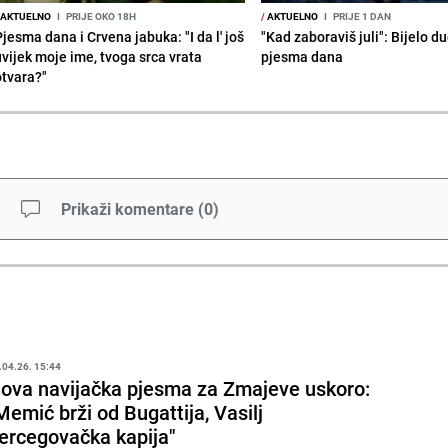
AKTUELNO
I
PRIJE OKO 18H
/
AKTUELNO
I
PRIJE 1 DAN
jesma dana i Crvena jabuka: "I da l' još
"Kad zaboraviš juli": Bijelo d
uvijek moje ime, tvoga srca vrata
pjesma dana
otvara?"
Prikaži komentare
(
0
)
.04.26. 15:44
ova navijačka pjesma za Zmajeve uskoro:
Memić brži od Bugattija, Vasilj
ercegovačka kapija"