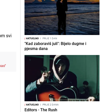
jom svi
/
AKTUELNO
I
PRIJE 1 DAN
"Kad zaboraviš juli": Bijelo dugme i
pjesma dana
kao"
/
AKTUELNO
I
PRIJE 2 DANA
Editors - The Rush