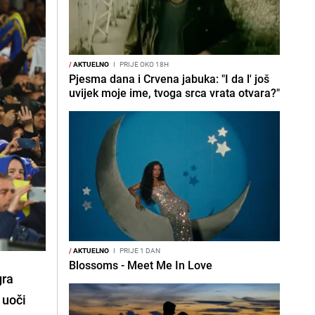
/
AKTUELNO
I
PRIJE OKO 18H
Pjesma dana i Crvena jabuka: "I da l' još
uvijek moje ime, tvoga srca vrata otvara?"
/
AKTUELNO
I
PRIJE 1 DAN
Blossoms - Meet Me In Love
gra
 uoči