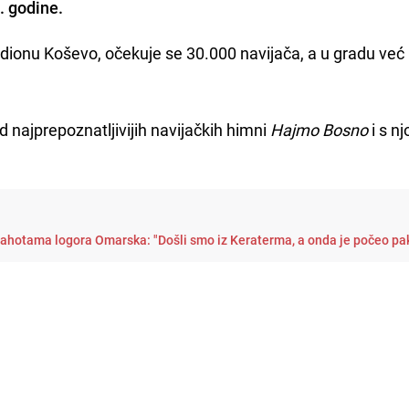
. godine.
adionu Koševo, očekuje se 30.000 navijača, a u gradu već
.
najprepoznatljivijih navijačkih himni
Hajmo Bosno
i s n
rahotama logora Omarska: "Došli smo iz Keraterma, a onda je počeo pa