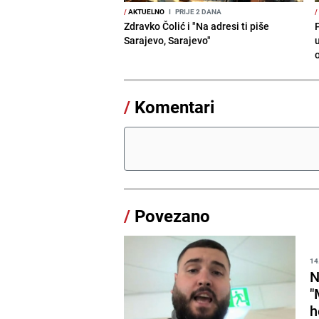
/
AKTUELNO
I
PRIJE 2 DANA
/
Zdravko Čolić i "Na adresi ti piše
P
Sarajevo, Sarajevo"
/
Komentari
/
Povezano
14
N
"
h