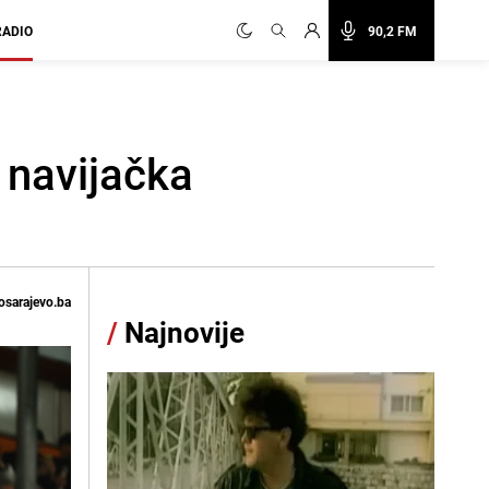
RADIO
90,2 FM
 navijačka
osarajevo.ba
/
Najnovije