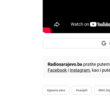
Radiosarajevo.ba
pratite putem 
Facebook
|
Instagram
, kao i p
#pjesma dana
#navijači
#BiH_Svj