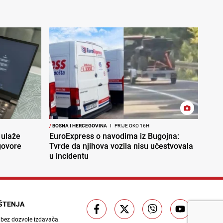
/
BOSNA I HERCEGOVINA
I
PRIJE OKO 16H
 ulaže
EuroExpress o navodima iz Bugojna:
govore
Tvrde da njihova vozila nisu učestvovala
u incidentu
IŠTENJA
 bez dozvole izdavača.