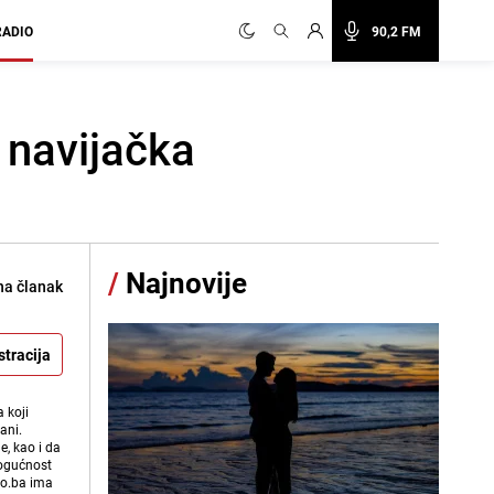
RADIO
90,2 FM
 navijačka
/
Najnovije
na članak
stracija
 koji
ani.
e, kao i da
mogućnost
vo.ba ima