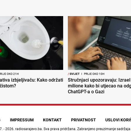
RIJE OKO 21H
/
SVIJET
I
PRIJE OKO 10H
ativa izbjeljivaču: Kako održati
Stručnjaci upozoravaju: Izrael
 čistom?
milione kako bi utjecao na od
ChatGPT-a o Gazi
G
IMPRESSUM
KONTAKT
PRIVATNOST
USLOVI KOR
7. - 2026.
radiosarajevo.ba
. Sva prava pridržana. Zabranjeno preuzimanje sadržaja