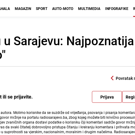
HALA
MAGAZIN
SPORT
AUTO-MOTO
MULTIMEDIA
INFOGRAFIKE
 u Sarajevu: Najpoznatija
"
Povratak 
li se prijavite.
Prijava
Regi
i autora. Molimo korisnike da se suzdrže od vrijeđanja, psovanja i pisanja komentara
govor mržnje na portalu radiosarajevo.ba, zbog kojeg možete biti krivično procesuir
ev zvaničnih organa dostavi podatke o korisniku čiji komentari sadrže govor mržnj
vas da svaki čitatelj dobrovoljno pristupa čitanju i kreiranju komentara i prihvata 
e u suprotnosti sa vjerskim, nacionalnim, moralnim i drugim načelima. Radiosaraje