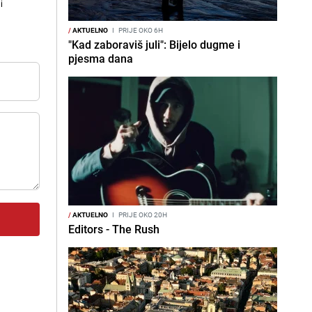
i
/
AKTUELNO
I
PRIJE OKO 6H
"Kad zaboraviš juli": Bijelo dugme i
pjesma dana
/
AKTUELNO
I
PRIJE OKO 20H
Editors - The Rush