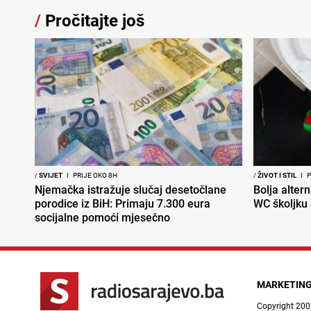
/
Pročitajte još
/
SVIJET
I
PRIJE OKO 8H
/
ŽIVOT I STIL
I
P
Njemačka istražuje slučaj desetočlane
Bolja altern
porodice iz BiH: Primaju 7.300 eura
WC školjku
socijalne pomoći mjesečno
MARKETIN
Copyright 200