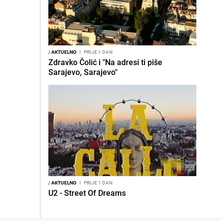
/
AKTUELNO
I
PRIJE 1 DAN
Zdravko Čolić i "Na adresi ti piše
Sarajevo, Sarajevo"
/
AKTUELNO
I
PRIJE 1 DAN
U2 - Street Of Dreams