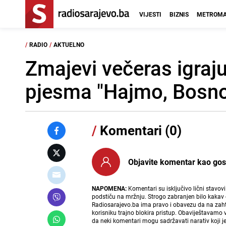
VIJESTI
BIZNIS
METROMA
/
RADIO
/
AKTUELNO
Zmajevi večeras igraju
pjesma "Hajmo, Bosno
/
Komentari (0)
Objavite komentar kao gost i
NAPOMENA:
Komentari su isključivo lični stavov
podstiču na mržnju. Strogo zabranjen bilo kakav 
Radiosarajevo.ba ima pravo i obavezu da na zahtj
korisniku trajno blokira pristup. Obaviještavamo 
da neki komentari mogu sadržavati narativ koji j