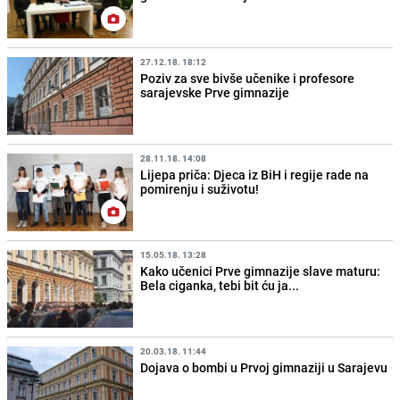
27.12.18. 18:12
Poziv za sve bivše učenike i profesore
sarajevske Prve gimnazije
28.11.18. 14:08
Lijepa priča: Djeca iz BiH i regije rade na
pomirenju i suživotu!
15.05.18. 13:28
Kako učenici Prve gimnazije slave maturu:
Bela ciganka, tebi bit ću ja...
20.03.18. 11:44
Dojava o bombi u Prvoj gimnaziji u Sarajevu