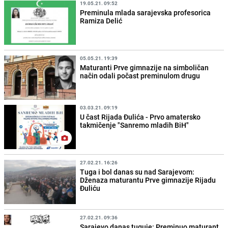
19.05.21. 09:52
Preminula mlada sarajevska profesorica
Ramiza Delić
05.05.21. 19:39
Maturanti Prve gimnazije na simboličan
način odali počast preminulom drugu
03.03.21. 09:19
U čast Rijada Đulića - Prvo amatersko
takmičenje "Sanremo mladih BiH"
27.02.21. 16:26
Tuga i bol danas su nad Sarajevom:
Dženaza maturantu Prve gimnazije Rijadu
Đuliću
27.02.21. 09:36
Sarajevo danas tuguje: Preminuo maturant