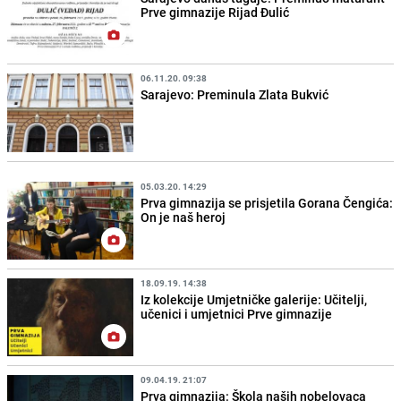
Prve gimnazije Rijad Đulić
06.11.20. 09:38
Sarajevo: Preminula Zlata Bukvić
05.03.20. 14:29
Prva gimnazija se prisjetila Gorana Čengića:
On je naš heroj
18.09.19. 14:38
Iz kolekcije Umjetničke galerije: Učitelji,
učenici i umjetnici Prve gimnazije
09.04.19. 21:07
Prva gimnazija: Škola naših nobelovaca