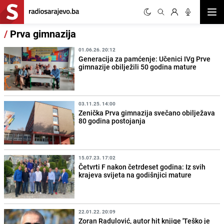
Otvor
/
Prva gimnazija
01.06.26. 20:12
Generacija za pamćenje: Učenici IVg Prve
gimnazije obilježili 50 godina mature
03.11.25. 14:00
Zenička Prva gimnazija svečano obilježava
80 godina postojanja
15.07.23. 17:02
Četvrti F nakon četrdeset godina: Iz svih
krajeva svijeta na godišnjici mature
22.01.22. 20:09
Zoran Radulović, autor hit knjige 'Teško je