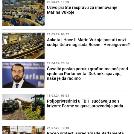
28.05.24. 19:20
Uživo pratite raspravu za imenovanje
Marina Vukoje
28.05.24. 06:37
Anketa | Hoće li Marin Vukoja postati novi
sudija Ustavnog suda Bosne i Hercegovine?
21.04.24. 20:56
Čavalić poslao poruku građanima noć pred
sjednicu Parlamenta: Dok neki spavaju,
naše je da radimo
19.03.24. 06:53
Poljoprivrednici u FBiH suočavaju se s
krizom: Farme se gase, prozvodnja pada
24.07.23. 10:40
Počeo protest ispred zgrade Parlamenta