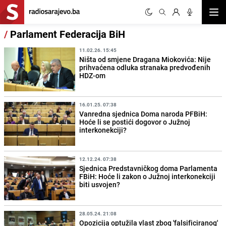
Otvor
/
Parlament Federacija BiH
11.02.26. 15:45
Ništa od smjene Dragana Miokovića: Nije
prihvaćena odluka stranaka predvođenih
HDZ-om
16.01.25. 07:38
Vanredna sjednica Doma naroda PFBiH:
Hoće li se postići dogovor o Južnoj
interkonekciji?
12.12.24. 07:38
Sjednica Predstavničkog doma Parlamenta
FBiH: Hoće li zakon o Južnoj interkonekciji
biti usvojen?
28.05.24. 21:08
Opozicija optužila vlast zbog 'falsificiranog'