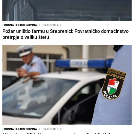
/
BOSNA I HERCEGOVINA
I
PRIJE OKO 4H
Požar uništio farmu u Srebrenici: Povratničko domaćinstvo
pretrpjelo veliku štetu
/
BOSNA I HERCEGOVINA
I
PRIJE OKO 5H