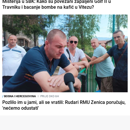
Misterija u SBK: Kako su povezani zapaljeni Golf II u
Travniku i bacanje bombe na kafić u Vitezu?
/
BOSNA I HERCEGOVINA
I
PRIJE OKO 6H
Pozlilo im u jami, ali se vratili: Rudari RMU Zenica poručuju,
'nećemo odustati'