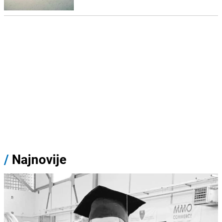
/
Najnovije