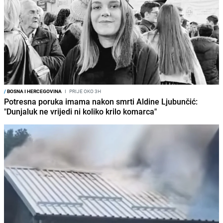
/
BOSNA I HERCEGOVINA
I
PRIJE OKO 3H
Potresna poruka imama nakon smrti Aldine Ljubunčić:
"Dunjaluk ne vrijedi ni koliko krilo komarca"