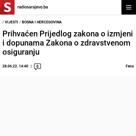
Otvor
/
VIJESTI
/
BOSNA I HERCEGOVINA
Prihvaćen Prijedlog zakona o izmjeni
i dopunama Zakona o zdravstvenom
osiguranju
28.06.22. 14:40
Fena
0