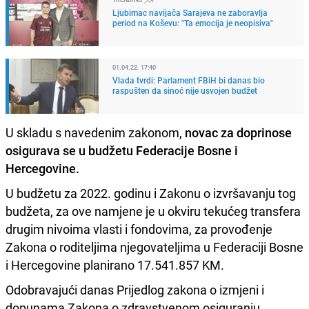
Ljubimac navijača Sarajeva ne zaboravlja
period na Koševu: "Ta emocija je neopisiva"
01.04.22. 17:40
Vlada tvrdi: Parlament FBiH bi danas bio
raspušten da sinoć nije usvojen budžet
U skladu s navedenim zakonom,
novac za doprinose
osigurava se u budžetu Federacije Bosne i
Hercegovine.
U budžetu za 2022. godinu i Zakonu o izvršavanju tog
budžeta, za ove namjene je u okviru tekućeg transfera
drugim nivoima vlasti i fondovima, za provođenje
Zakona o roditeljima njegovateljima u Federaciji Bosne
i Hercegovine planirano 17.541.857 KM.
Odobravajući danas Prijedlog zakona o izmjeni i
dopunama Zakona o zdravstvenom osiguranju,