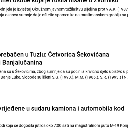
odnijela je izvještaj Okružnom javnom tužilaštvu Bijeljina protiv A.K. (1987.
nja osnova sumnje da je oštetio spomenike na muslimanskom groblju na 
prebačen u Tuzlu: Četvorica Šekovićana
i Banjalučanina
ena su u Šekovićima, zbog sumnje da su počinila krivično djelo ubistvo u
z Banje Luke. Slobode su lišeni S.G. (1993.), M.M. (1986.), S.R. (1993.) i N.
vrijeđene u sudaru kamiona i automobila kod
di koja se dogodila jutros oko 7:00 sati na magistralnom putu M-19 Konje