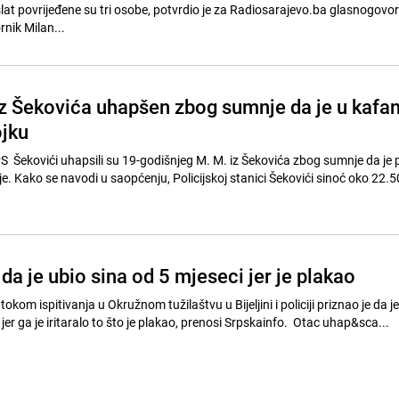
lat povrijeđene su tri osobe, potvrdio je za Radiosarajevo.ba glasnogovor
rnik Milan...
iz Šekovića uhapšen zbog sumnje da je u kafan
ojku
 PS Šekovići uhapsili su 19-godišnjeg M. M. iz Šekovića zbog sumnje da je 
nje. Kako se navodi u saopćenju, Policijskoj stanici Šekovići sinoć oko 22.50
da je ubio sina od 5 mjeseci jer je plakao
okom ispitivanja u Okružnom tužilaštvu u Bijeljini i policiji priznao je da j
er ga je iritaralo to što je plakao, prenosi Srpskainfo. Otac uhap&sca...