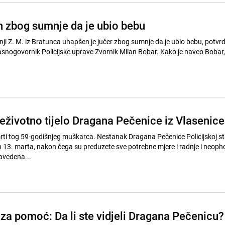
 zbog sumnje da je ubio bebu
 Z. M. iz Bratunca uhapšen je jučer zbog sumnje da je ubio bebu, potvrdi
snogovornik Policijske uprave Zvornik Milan Bobar. Kako je naveo Bobar, p
životno tijelo Dragana Pečenice iz Vlasenice
rti tog 59-godišnjeg muškarca. Nestanak Dragana Pečenice Policijskoj st
jen 13. marta, nakon čega su preduzete sve potrebne mjere i radnje i neop
navedena...
 za pomoć: Da li ste vidjeli Dragana Pečenicu?