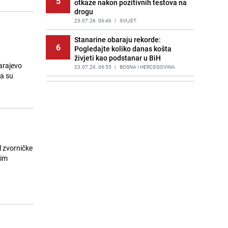
5
otkaze nakon pozitivnih testova na
drogu
23.07.26. 06:46
|
SVIJET
Stanarine obaraju rekorde:
6
Pogledajte koliko danas košta
živjeti kao podstanar u BiH
Sarajevo
23.07.26. 06:55
|
BOSNA I HERCEGOVINA
da su
Huti napali saudijske naftne
7
tankere u Crvenom moru: Slijedi
haos s cijenama na naftnom tržištu
23.07.26. 06:58
|
SVIJET
Poznat termin dženaze Zijadi
8
Uzunović koju je ubio suprug u
l zvorničke
Sloveniji
vim
23.07.26. 07:11
|
REGIJA
Poznata kuharica otkrila trik: Ovaj
9
sastojak mijenja okus svake supe
23.07.26. 07:15
|
ŽIVOT I STIL
Draganu Stojkoviću Piksiju
10
preminula majka