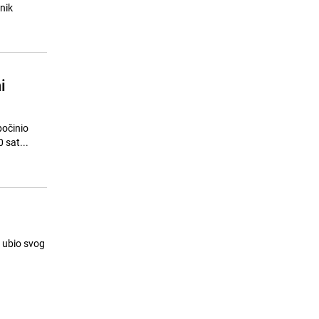
soula živi i dalje
nik
23.07.26. 08:09
|
MUZIKA/FILM/LEKTIRA
i
počinio
 sat...
e ubio svog