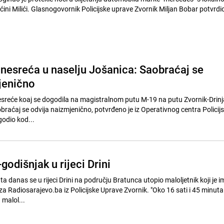
pćini Milići. Glasnogovornik Policijske uprave Zvornik Miljan Bobar potvrdio
nesreća u naselju Jošanica: Saobraćaj se
jenično
sreće koaj se dogodila na magistralnom putu M-19 na putu Zvornik-Drinj
braćaj se odvija naizmjenično, potvrđeno je iz Operativnog centra Policij
godio kod...
godišnjak u rijeci Drini
ta danas se u rijeci Drini na području Bratunca utopio maloljetnik koji je 
a Radiosarajevo.ba iz Policijske Uprave Zvornik. "Oko 16 sati i 45 minuta 
 malol...