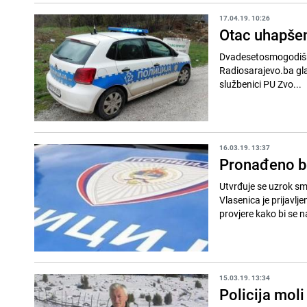
17.04.19. 10:26
Otac uhapšen
Dvadesetosmogodišnji
Radiosarajevo.ba gla
službenici PU Zvo...
16.03.19. 13:37
Pronađeno be
Utvrđuje se uzrok sm
Vlasenica je prijavl
provjere kako bi se 
15.03.19. 13:34
Policija moli