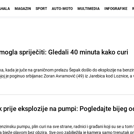
HALA
MAGAZIN
SPORT
AUTO-MOTO
MULTIMEDIA
INFOGRAFIKE
mogla spriječiti: Gledali 40 minuta kako curi
ka, kada je juče na graničnom prelazu Šepak došlo do eksplozije na benzi
joj je poginuo srbijanac Zoran Avramović (49) iz Jarebica kod Loznice, a
 prije eksplozije na pumpi: Pogledajte bijeg o
zinsku pumpu, plin curi na sve strane, radnici i građani koji su se u tom
a bježe glavom bez obzira. Sve ovo zabilježila je kamera samo trenutak pr