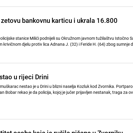
 zetovu bankovnu karticu i ukrala 16.800
 Policijske stanice Milići podnijeli su Okružnom javnom tužilaštvu Istočno 
m krivičnom djelu protiv lica Adnana J. (32) i Feride H. (64) zbog sumnje 
ao u rijeci Drini
muškarac nestao je u Drini u blizni naselja Kozluk kod Zvornika. Portparo
an Bobar rekao je da policija, kojoj je jučer prijavljen nestanak, traga za o
titet osobe koja je rušila nišane u Zvorniku