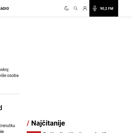
RADIO
90,2 FM
nskoj
 više osoba
d
/
Najčitanije
 trenutku
ije