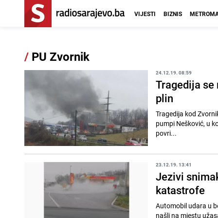
VIJESTI
BIZNIS
METROMA
/
PU Zvornik
24.12.19. 08:59
Tragedija se 
plin
Tragedija kod Zvorni
pumpi Nešković, u ko
povri...
23.12.19. 13:41
Jezivi snimak
katastrofe
Automobil udara u ben
našli na mjestu užas