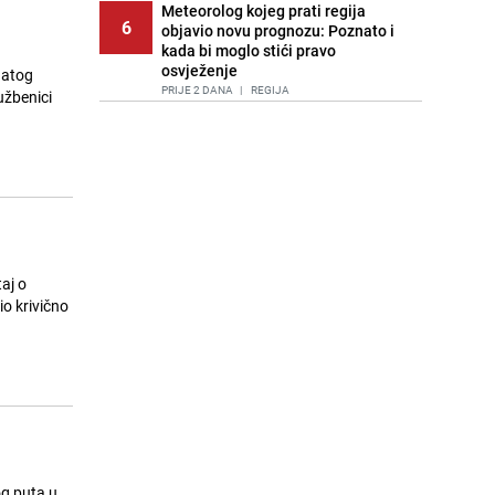
Meteorolog kojeg prati regija
6
objavio novu prognozu: Poznato i
kada bi moglo stići pravo
osvježenje
znatog
PRIJE 2 DANA
|
REGIJA
užbenici
Tuga nakon nesreće kod Neuma:
7
Supruga poginulog motocikliste
oglasila se emotivnom objavom
PRIJE 1 DAN
|
BOSNA I HERCEGOVINA
Lice Sarajeva koje ne smijemo
8
ignorisati: Ispod mosta pronađen
improvizovani dom
taj o
PRIJE 2 DANA
|
LOKALNE TEME
io krivično
Ubistvo u Sarajevu, uhapšen 47-
9
godišnjak
PRIJE 2 DANA
|
CRNA HRONIKA
Agić kritizira političare u Bugojnu:
10
Zbog straha od HDZ-a niko Vučiću
nije rekao istinu o Čipuljiću
PRIJE OKO 16H
|
TEME
og puta u