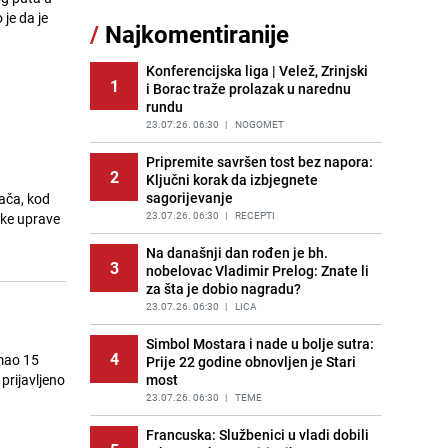
Akcija na Dobrinji: Specijalci MUP-a
 je da je
/
Najkomentiranije
11
KS opkolili zgradu
PRIJE 1 DAN
|
LOKALNE TEME
Konferencijska liga | Velež, Zrinjski
1
i Borac traže prolazak u narednu
Šta se dešava u sarajevskom
12
rundu
naselju Vraca? Policija zaprimila
dojavu, izašli na teren
23.07.26. 06:30
|
NOGOMET
PRIJE 2 DANA
|
CRNA HRONIKA
Pripremite savršen tost bez napora:
2
Ključni korak da izbjegnete
Pijana sjela za volan: Osiguranje
13
sagorijevanje
ača, kod
odbilo isplatu štete na vozilu koje je
slupala Anja Ljubojević
23.07.26. 06:30
|
RECEPTI
ske uprave
PRIJE 1 DAN
|
BOSNA I HERCEGOVINA
Na današnji dan rođen je bh.
3
nobelovac Vladimir Prelog: Znate li
Meteorolozi za danas podigli
14
za šta je dobio nagradu?
upozorenja za 3 regije: Objavljena
prognoza do petka - stiže kiša?
23.07.26. 06:30
|
LICA
PRIJE 2 DANA
|
BOSNA I HERCEGOVINA
Simbol Mostara i nade u bolje sutra:
4
imao 15
Prije 22 godine obnovljen je Stari
Uklonite kamenac sa slavina u
15
prijavljeno
most
kupatilu: Dovoljna je ova smjesa
23.07.26. 06:30
|
TEME
PRIJE 2 DANA
|
ŽIVOT I STIL
Francuska: Službenici u vladi dobili