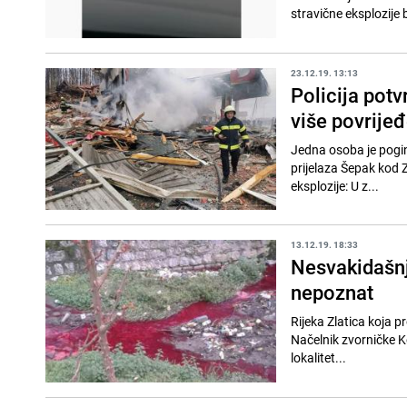
stravične eksplozije 
23.12.19. 13:13
Policija potv
više povrije
Jedna osoba je poginu
prijelaza Šepak kod 
eksplozije: U z...
13.12.19. 18:33
Nesvakidašnji
nepoznat
Rijeka Zlatica koja p
Načelnik zvorničke Ko
lokalitet...