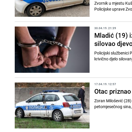
Zvornik u mjestu Kuš
Policijske uprave Zvo
30.04.19. 21:39
Mladić (19) 
silovao djev
Policijski službenici
krivično djelo silova
17.04.19. 12:57
Otac priznao 
Zoran Milošević (28) t
petomjesečnog sina, j