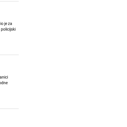
o je za
olicijski
anici
hodne