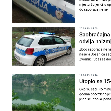
mjestu Buljevići, u o
do saobraćajne ne...
20.09.19. 15:09
Saobraćajna 
odvija naizm
Zbog saobraćajne ne
naselja Jošanica sao
Zvornik. "Udes se do
11.08.19. 19:46
Utopio se 15-
Oko 16 sati i 45 minu
godina potvrđeno je z
je da se utopila jedna