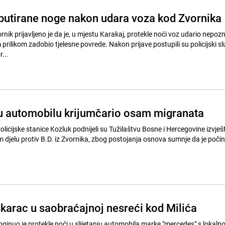
utirane noge nakon udara voza kod Zvornika
vornik prijavljeno je da je, u mjestu Karakaj, protekle noći voz udario nepo
 prilikom zadobio tjelesne povrede. Nakon prijave postupili su policijski sl
...
u automobilu krijumčario osam migranata
Policijske stanice Kozluk podnijeli su Tužilaštvu Bosne i Hercegovine izvješ
 djelu protiv B.D. iz Zvornika, zbog postojanja osnova sumnje da je počin
arac u saobraćajnoj nesreći kod Milića
oginuo je protekle noći u slijetanju automobila marke "mercedes" s lokaln