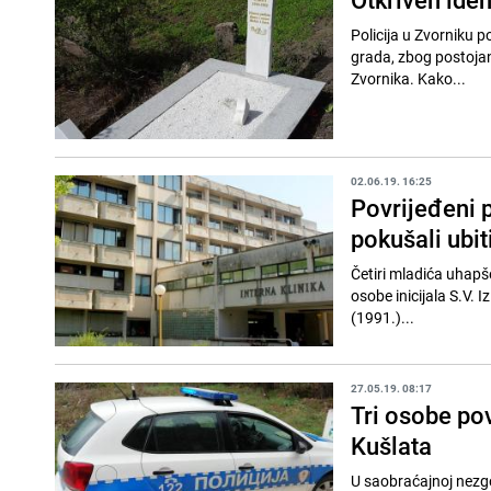
Policija u Zvorniku p
grada, zbog postoja
Zvornika. Kako...
02.06.19. 16:25
Povrijeđeni 
pokušali ubit
Četiri mladića uhapš
osobe inicijala S.V. I
(1991.)...
27.05.19. 08:17
Tri osobe po
Kušlata
U saobraćajnoj nezgo