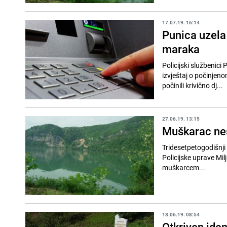
17.07.19. 16:14
Punica uzela
maraka
Policijski službenici
izvještaj o počinjeno
počinili krivično dj...
27.06.19. 13:15
Muškarac nest
Tridesetpetogodišnji 
Policijske uprave Milj
muškarcem...
18.06.19. 08:54
Otkriven iden