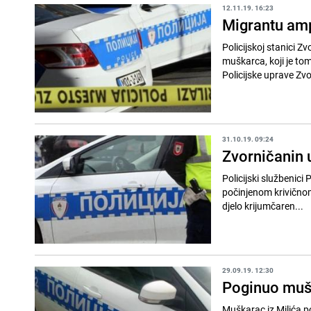
12.11.19. 16:23
Migrantu amp
Policijskoj stanici Z
muškarca, koji je tom
Policijske uprave Zvor
31.10.19. 09:24
Zvorničanin 
Policijski službenici 
počinjenom krivičnom
djelo krijumčaren...
29.09.19. 12:30
Poginuo mušk
Muškarac iz Milića p