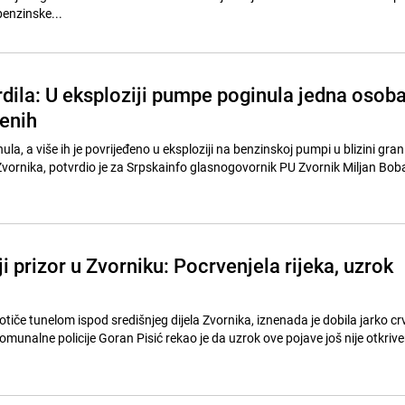
benzinske...
rdila: U eksploziji pumpe poginula jedna osoba
đenih
la, a više ih je povrijeđeno u eksploziji na benzinskoj pumpi u blizini gra
Zvornika, potvrdio je za Srpskainfo glasnogovornik PU Zvornik Miljan Bob
 prizor u Zvorniku: Pocrvenjela rijeka, uzrok
rotiče tunelom ispod središnjeg dijela Zvornika, iznenada je dobila jarko c
munalne policije Goran Pisić rekao je da uzrok ove pojave još nije otkriven