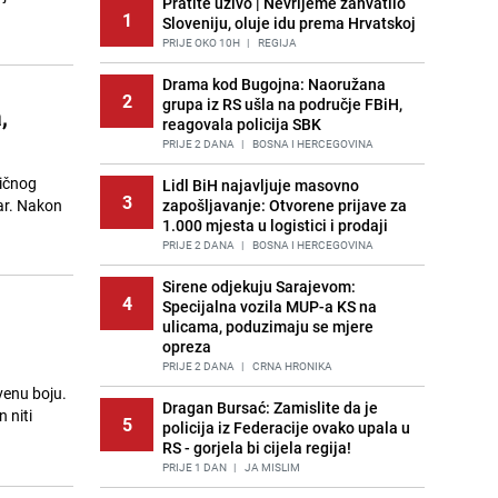
Pratite uživo | Nevrijeme zahvatilo
1
Sloveniju, oluje idu prema Hrvatskoj
PRIJE OKO 10H
|
REGIJA
Drama kod Bugojna: Naoružana
2
grupa iz RS ušla na područje FBiH,
,
reagovala policija SBK
PRIJE 2 DANA
|
BOSNA I HERCEGOVINA
ničnog
Lidl BiH najavljuje masovno
3
ar. Nakon
zapošljavanje: Otvorene prijave za
1.000 mjesta u logistici i prodaji
PRIJE 2 DANA
|
BOSNA I HERCEGOVINA
Sirene odjekuju Sarajevom:
4
Specijalna vozila MUP-a KS na
ulicama, poduzimaju se mjere
opreza
PRIJE 2 DANA
|
CRNA HRONIKA
rvenu boju.
Dragan Bursać: Zamislite da je
 niti
5
policija iz Federacije ovako upala u
RS - gorjela bi cijela regija!
PRIJE 1 DAN
|
JA MISLIM