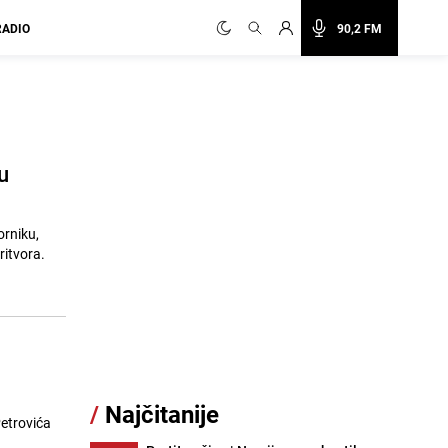
RADIO
90,2 FM
u
orniku,
ritvora.
/
Najčitanije
Petrovića