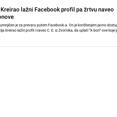
 Kreirao lažni Facebook profil pa žrtvu naveo
bonove
umnjičen je za prevaru putem Facebook-a. On je korištenjem javno dostu
ija kreirao lažni profil i naveo C. E. iz Zvornika, da uplati "X-bon”-ove koje j