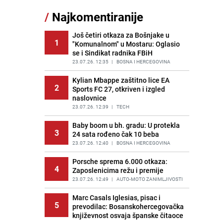
Šta se dešava u sarajevskom
/
Najkomentiranije
11
naselju Vraca? Policija zaprimila
dojavu, izašli na teren
Još četiri otkaza za Bošnjake u
PRIJE 2 DANA
|
CRNA HRONIKA
1
"Komunalnom" u Mostaru: Oglasio
se i Sindikat radnika FBiH
Znate li šta Dino Merlin pojede prije
12
izlaska na scenu? Njegov ritual
23.07.26. 12:35
|
BOSNA I HERCEGOVINA
iznenadio mnoge
Kylian Mbappe zaštitno lice EA
PRIJE 1 DAN
|
SHOWBIZ
2
Sports FC 27, otkriven i izgled
naslovnice
Nastavak provokacija: MUP RS
13
oduzeo zastavu s ljiljanima i
23.07.26. 12:39
|
TECH
sankcionisao vozača iz Bosanskog
Novog
Baby boom u bh. gradu: U protekla
3
24 sata rođeno čak 10 beba
PRIJE 1 DAN
|
BOSNA I HERCEGOVINA
23.07.26. 12:40
|
BOSNA I HERCEGOVINA
Pojavili su vam se mravi u kući? Bez
14
brige, ovo su najbolji načini da ih se
Porsche sprema 6.000 otkaza:
4
riješite
Zaposlenicima režu i premije
PRIJE 2 DANA
23.07.26. 12:49
|
ŽIVOT I STIL
|
AUTO-MOTO ZANIMLJIVOSTI
Kako izgleda travnjak stadiona
Marc Casals Iglesias, pisac i
15
5
Koševo nakon tri koncerta Dine
prevodilac: Bosanskohercegovačka
Merlina
književnost osvaja španske čitaoce