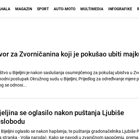
HALA
MAGAZIN
SPORT
AUTO-MOTO
MULTIMEDIA
INFOGRAFIKE
vor za Zvorničanina koji je pokušao ubiti majk
štvo u Bijeljini je nakon saslušanja osumnjičenog za pokušaj ubistva u Zv
thodni postupak Okružnog sudu u Bijeljini, Prijedlog za određivanje mjere p
g se odnosi...
jeljina se oglasilo nakon puštanja Ljubiše
 slobodu
Bijeljini oglasilo se nakon hapšenja, te puštanja gradonačelnika Ljubiše 
 stranka - Volja naroda). Kako se navodi u zvaničnom saopćenju, prema