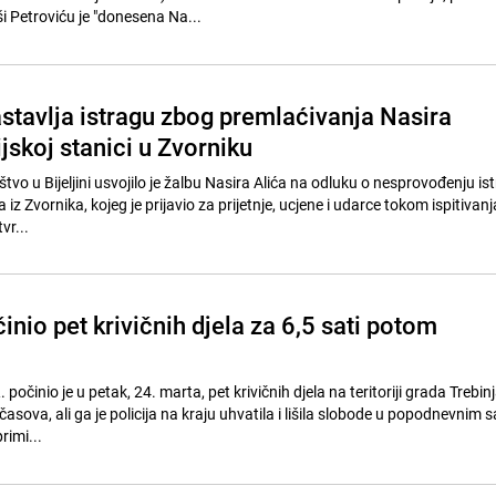
 Petroviću je "donesena Na...
astavlja istragu zbog premlaćivanja Nasira
ijskoj stanici u Zvorniku
tvo u Bijeljini usvojilo je žalbu Nasira Alića na odluku o nesprovođenju is
a iz Zvornika, kojeg je prijavio za prijetnje, ucjene i udarce tokom ispitivanj
vr...
inio pet krivičnih djela za 6,5 sati potom
R. počinio je u petak, 24. marta, pet krivičnih djela na teritoriji grada Trebin
asova, ali ga je policija na kraju uhvatila i lišila slobode u popodnevnim 
primi...