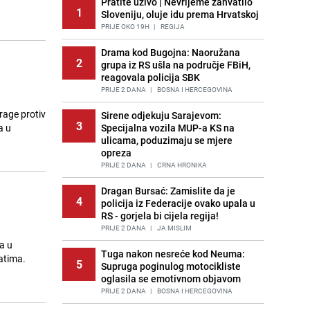
Pratite uživo | Nevrijeme zahvatilo
1
Sloveniju, oluje idu prema Hrvatskoj
PRIJE OKO 19H
|
REGIJA
Drama kod Bugojna: Naoružana
2
grupa iz RS ušla na područje FBiH,
reagovala policija SBK
PRIJE 2 DANA
|
BOSNA I HERCEGOVINA
trage protiv
Sirene odjekuju Sarajevom:
3
a u
Specijalna vozila MUP-a KS na
ulicama, poduzimaju se mjere
opreza
PRIJE 2 DANA
|
CRNA HRONIKA
Dragan Bursać: Zamislite da je
4
policija iz Federacije ovako upala u
RS - gorjela bi cijela regija!
PRIJE 2 DANA
|
JA MISLIM
ja u
Tuga nakon nesreće kod Neuma:
satima.
5
Supruga poginulog motocikliste
oglasila se emotivnom objavom
PRIJE 2 DANA
|
BOSNA I HERCEGOVINA