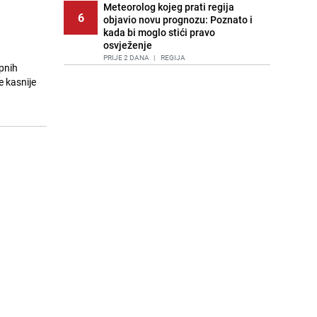
Meteorolog kojeg prati regija
6
objavio novu prognozu: Poznato i
kada bi moglo stići pravo
osvježenje
PRIJE 2 DANA
|
REGIJA
pnih
e kasnije
Lice Sarajeva koje ne smijemo
7
ignorisati: Ispod mosta pronađen
improvizovani dom
PRIJE 2 DANA
|
LOKALNE TEME
Agić kritizira političare u Bugojnu:
8
Zbog straha od HDZ-a niko Vučiću
nije rekao istinu o Čipuljiću
PRIJE 1 DAN
|
TEME
Pijana sjela za volan: Osiguranje
9
odbilo isplatu štete na vozilu koje je
slupala Anja Ljubojević
PRIJE 1 DAN
|
BOSNA I HERCEGOVINA
Akcija na Dobrinji: Specijalci MUP-a
10
KS opkolili zgradu
PRIJE 1 DAN
|
LOKALNE TEME