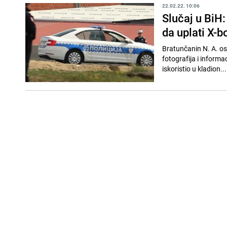
22.02.22. 10:06
Slučaj u BiH:
da uplati X-
Bratunčanin N. A. os
fotografija i informac
iskoristio u kladion...