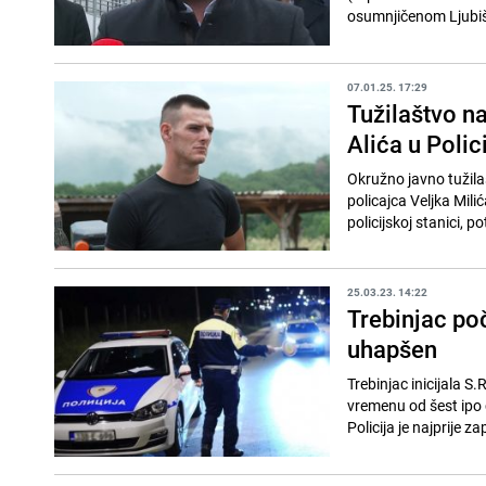
osumnjičenom Ljubiši
07.01.25. 17:29
Tužilaštvo n
Alića u Polic
Okružno javno tužilaš
policajca Veljka Milić
policijskoj stanici, pot
25.03.23. 14:22
Trebinjac poč
uhapšen
Trebinjac inicijala S.
vremenu od šest ipo č
Policija je najprije za