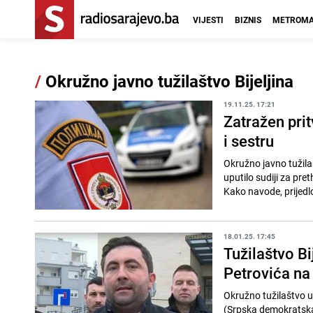
VIJESTI
BIZNIS
METROMA
/
Okružno javno tužilaštvo Bijeljina
19.11.25. 17:21
Zatražen prit
i sestru
Okružno javno tužila
uputilo sudiji za pre
Kako navode, prijedlo
18.01.25. 17:45
Tužilaštvo Bi
Petrovića na
Okružno tužilaštvo u 
(Srpska demokratska