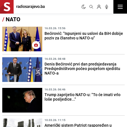
Otvor
/
NATO
16.03.26. 15:56
Bećirović: "Ispunjeni su uslovi da BiH dobije
poziv za članstvo u NATO-u"
16.03.26. 08:48
Denis Bećirović prvi dan predsjedavanja
Predsjedništvom počeo posjetom sjedištu
NATO-a
16.03.26. 06:46
Trump zaprijetio NATO-u: "To će imati vrlo
loše posljedice..."
10.03.26. 11:15
Američki sistem Patriot raspoređen u