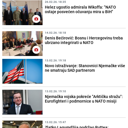
26.02.26. 18:35
Helez ugostio admirala Wikoffa: "NATO
ostaje posvećen očuvanju mira u BiH"
14.02.26. 18:18
Denis Bećirović: Bosnu i Hercegovinu treba
ubrzano integrirati u NATO
13.02.26. 19:18
Novo istraživanje: Stanovnici Njemačke više
ne smatraju SAD partnerom
13.02.26. 19:10
Njemačka vojska pokreće "Arktičku stražu":
Eurofighteri i podmornice u NATO misiji
13.02.26. 15:47
Zlatko Lagumdžija podržao Ruttea: