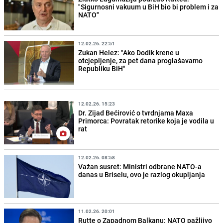
"Sigurnosni vakuum u BiH bio bi problem i za
NATO"
12.02.26. 22:51
Zukan Helez: "Ako Dodik krene u
otcjepljenje, za pet dana proglašavamo
Republiku BiH"
12.02.26. 15:23
Dr. Zijad Bećirović o tvrdnjama Maxa
Primorca: Povratak retorike koja je vodila u
rat
12.02.26. 08:58
Važan susret: Ministri odbrane NATO-a
danas u Briselu, ovo je razlog okupljanja
11.02.26. 20:01
Rutte o Zapadnom Balkanu: NATO pažljivo