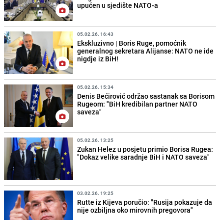
upućen u sjedište NATO-a
05.02.26. 16:43
Ekskluzivno | Boris Ruge, pomoćnik
generalnog sekretara Alijanse: NATO ne ide
nigdje iz BiH!
05.02.26. 15:34
Denis Bećirović održao sastanak sa Borisom
Rugeom: "BiH kredibilan partner NATO
saveza"
05.02.26. 13:25
Zukan Helez u posjetu primio Borisa Rugea:
"Dokaz velike saradnje BiH i NATO saveza"
03.02.26. 19:25
Rutte iz Kijeva poručio: "Rusija pokazuje da
nije ozbiljna oko mirovnih pregovora"