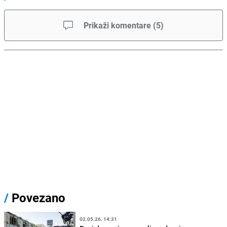
Prikaži komentare
(
5
)
/
Povezano
02.05.26. 14:31