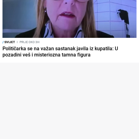
/
SVIJET
I
PRIJE OKO 3H
Političarka se na važan sastanak javila iz kupatila: U
pozadini veš i misteriozna tamna figura