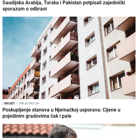
Saudijska Arabija, Turska i Pakistan potpisali zajednički
sporazum o odbrani
/
SVIJET
I
PRIJE OKO 3H
Poskupljenje stanova u Njemačkoj usporava: Cijene u
pojedinim gradovima čak i pale