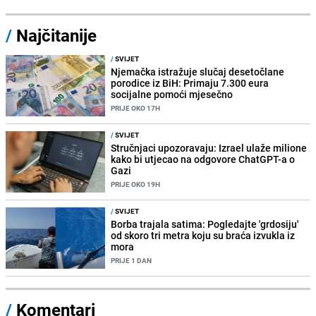
/
Najčitanije
/
SVIJET
Njemačka istražuje slučaj desetočlane
porodice iz BiH: Primaju 7.300 eura
socijalne pomoći mjesečno
PRIJE OKO 17H
/
SVIJET
Stručnjaci upozoravaju: Izrael ulaže milione
kako bi utjecao na odgovore ChatGPT-a o
Gazi
PRIJE OKO 19H
/
SVIJET
Borba trajala satima: Pogledajte 'grdosiju'
od skoro tri metra koju su braća izvukla iz
mora
PRIJE 1 DAN
/
Komentari