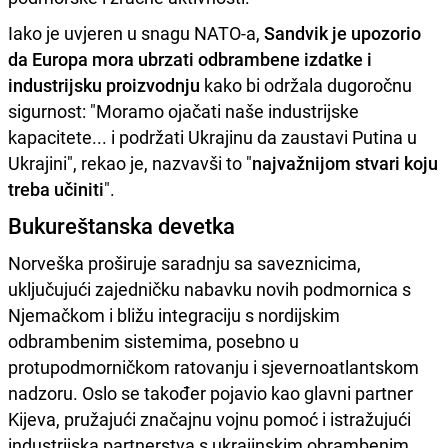
Iako je uvjeren u snagu NATO-a,
Sandvik je upozorio
da Europa mora ubrzati odbrambene izdatke i
industrijsku proizvodnju
kako bi održala dugoročnu
sigurnost: "Moramo ojačati naše industrijske
kapacitete... i podržati Ukrajinu da zaustavi Putina u
Ukrajini", rekao je, nazvavši to "
najvažnijom stvari koju
treba učiniti
".
Bukureštanska devetka
Norveška proširuje saradnju sa saveznicima,
uključujući zajedničku nabavku novih podmornica s
Njemačkom i bližu integraciju s nordijskim
odbrambenim sistemima, posebno u
protupodmorničkom ratovanju i sjevernoatlantskom
nadzoru. Oslo se također pojavio kao glavni partner
Kijeva, pružajući značajnu vojnu pomoć i istražujući
industrijska partnerstva s ukrajinskim obrambenim