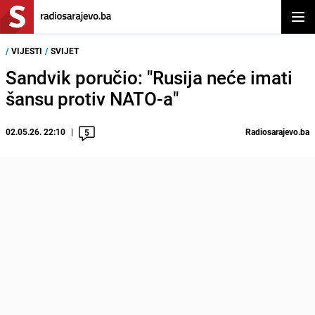
Otvor
/
VIJESTI
/
SVIJET
Sandvik poručio: "Rusija neće imati
šansu protiv NATO-a"
02.05.26. 22:10
Radiosarajevo.ba
5