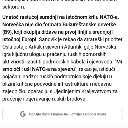
sektorom.
Unatoč rastućoj suradnji na istočnom krilu NATO-a,
Norveška nije dio formata Bukureštanske devetke
(B9), koji okuplja države na prvoj liniji u srednjoj i
istočnoj Europi
. Sandvik je rekao da strateški prioritet
Osla ostaje Arktik i sjeverni Atlantik, gdje Norveška
igra ključnu ulogu u praćenju ruskih pomorskih
aktivnosti i zaštiti podmorskih kabela i cjevovoda: "
Mi
smo oči i uši NATO-a na sjeveru
", rekao je, ističući
pojačani nadzor ruskih podmornica koje djeluju u
blizini kritične podvodne infrastrukture i nedavnu
zajedničku operaciju s Ujedinjenim Kraljevstvom za
praćenje i otjeravanje ruskih brodova.
Dodajte Radiosarajevo.ba u omiljene Google izvore