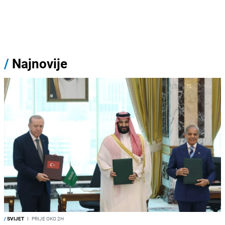
/
Najnovije
/
SVIJET
I
PRIJE OKO 2H