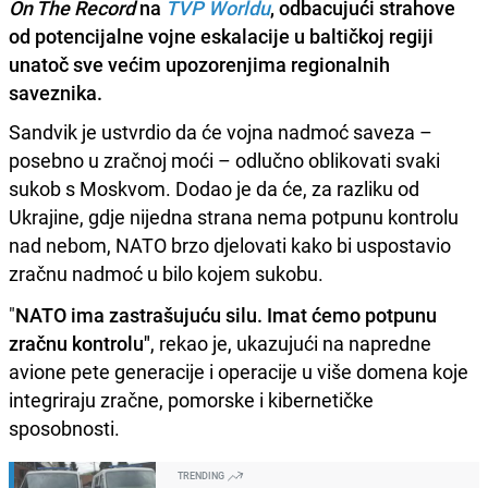
On The Record
na
TVP Worldu
, odbacujući strahove
od potencijalne vojne eskalacije u baltičkoj regiji
unatoč sve većim upozorenjima regionalnih
saveznika.
Sandvik je ustvrdio da će vojna nadmoć saveza –
posebno u zračnoj moći – odlučno oblikovati svaki
sukob s Moskvom. Dodao je da će, za razliku od
Ukrajine, gdje nijedna strana nema potpunu kontrolu
nad nebom, NATO brzo djelovati kako bi uspostavio
zračnu nadmoć u bilo kojem sukobu.
"
NATO ima zastrašujuću silu. Imat ćemo potpunu
zračnu kontrolu"
, rekao je, ukazujući na napredne
avione pete generacije i operacije u više domena koje
integriraju zračne, pomorske i kibernetičke
sposobnosti.
TRENDING