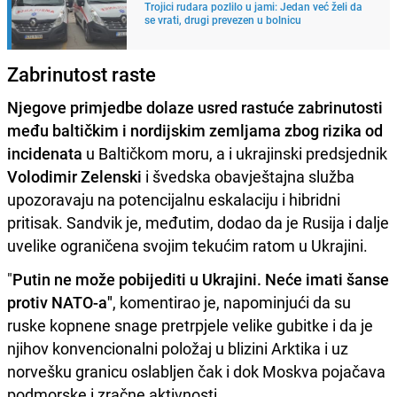
Trojici rudara pozlilo u jami: Jedan već želi da
se vrati, drugi prevezen u bolnicu
Zabrinutost raste
Njegove primjedbe dolaze usred rastuće zabrinutosti
među baltičkim i nordijskim zemljama zbog rizika od
incidenata
u Baltičkom moru, a i ukrajinski predsjednik
Volodimir Zelenski
i švedska obavještajna služba
upozoravaju na potencijalnu eskalaciju i hibridni
pritisak. Sandvik je, međutim, dodao da je Rusija i dalje
uvelike ograničena svojim tekućim ratom u Ukrajini.
"
Putin ne može pobijediti u Ukrajini. Neće imati šanse
protiv NATO-a"
, komentirao je, napominjući da su
ruske kopnene snage pretrpjele velike gubitke i da je
njihov konvencionalni položaj u blizini Arktika i uz
norvešku granicu oslabljen čak i dok Moskva pojačava
podmorske i zračne aktivnosti.