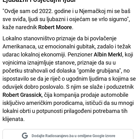
"Ovdje sam od 2022. godine i u Njemačkoj mi se baš
sve sviđa, ljudi su ljubazni i osjećam se vrlo sigurno",
kaže narednik
Robert Moore
.
Lokalno stanovništvo priznaje da bi povlačenje
Amerikanaca, uz emocionalni gubitak, zadalo i težak
udarac lokalnoj ekonomiji. Penzioner
Albin Merkl
, koji
vojnicima iznajmljuje stanove, priznaje da su u
početku strahovali od dolaska "gomile grubijana", no
ispostavilo se da je riječ o ugodnim ljudima s kojima se
oduvijek dobro poslovalo. S njim se slaže i poduzetnik
Robert Grassick
, čija kompanija prodaje automobile
isključivo američkim porodicama, ističući da su mnogi
lokalni obrti u potpunosti prilagođeni potrebama tih
klijenata.
Dodajte Radiosarajevo.ba u omiljene Google izvore