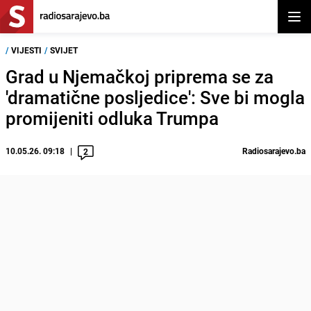
Otvor
/
VIJESTI
/
SVIJET
Grad u Njemačkoj priprema se za
'dramatične posljedice': Sve bi mogla
promijeniti odluka Trumpa
10.05.26. 09:18
Radiosarajevo.ba
2