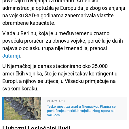
povećaju izdvajanja za odbranu. Američka
administracija optužila je Europu da je zbog oslanjanja
na vojsku SAD-a godinama zanemarivala vlastite
obrambene kapacitete.
Vlada u Berlinu, koja je u međuvremenu znatno
povećala proračun za obnovu vojske, poručila je da ih
najava o odlasku trupa nije iznenadila, prenosi
Jutarnji
.
U Njemačkoj je danas stacionirano oko 35.000
američkih vojnika, što je najveći takav kontingent u
Europi, a njihov se utjecaj u Vilsecku primjećuje na
svakom koraku.
09.05.26. 17:10
Teške vijesti za grad u Njemačkoj: Planira se
povlačenje američkih vojnika zbog spora sa
SAD-om
Ljubazni i osjećajni ljudi