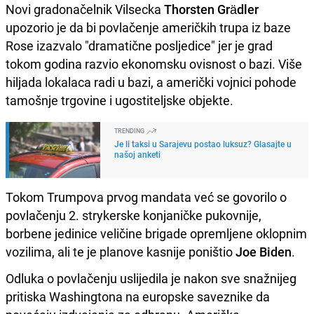
Novi gradonačelnik Vilsecka
Thorsten Grädler
upozorio je da bi povlačenje američkih trupa iz baze
Rose izazvalo "dramatične posljedice" jer je grad
tokom godina razvio ekonomsku ovisnost o bazi. Više
hiljada lokalaca radi u bazi, a američki vojnici pohode
tamošnje trgovine i ugostiteljske objekte.
TRENDING
Je li taksi u Sarajevu postao luksuz? Glasajte u
našoj anketi
Tokom Trumpova prvog mandata već se govorilo o
povlačenju 2. strykerske konjaničke pukovnije,
borbene jedinice veličine brigade opremljene oklopnim
vozilima, ali te je planove kasnije poništio
Joe Biden
.
Odluka o povlačenju uslijedila je nakon sve snažnijeg
pritiska Washingtona na europske saveznike da