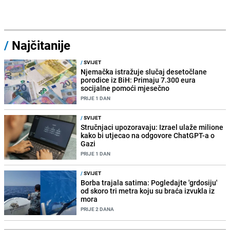
/
Najčitanije
/
SVIJET
Njemačka istražuje slučaj desetočlane
porodice iz BiH: Primaju 7.300 eura
socijalne pomoći mjesečno
PRIJE 1 DAN
/
SVIJET
Stručnjaci upozoravaju: Izrael ulaže milione
kako bi utjecao na odgovore ChatGPT-a o
Gazi
PRIJE 1 DAN
/
SVIJET
Borba trajala satima: Pogledajte 'grdosiju'
od skoro tri metra koju su braća izvukla iz
mora
PRIJE 2 DANA