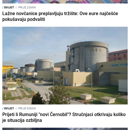
/
SVIJET
I
PRIJE 22MIN
Lažne novčanice preplavljuju tržište: Ove eure najčešće
pokušavaju podvaliti
/
SVIJET
I
PRIJE 53MIN
Prijeti li Rumuniji "novi Černobil"? Stručnjaci otkrivaju koliko
je situacija ozbiljna