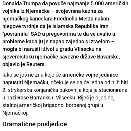
Donalda Trumpa da povuče najmanje 5.000 američkih
vojnika iz Njemačke – svojevrsna kazna za
njemačkog kancelara Friedricha Merza nakon
njegove tvrdnje da je Islamska Republika Iran
"posramila" SAD u pregovorima te da se uvalio u
probleme kada ju je napao zajedno s Izraelom –
mogla bi narušiti život u gradu Vilsecku na
sjeveroistoku njemačke savezne države Bavarske,
objavio je
Reuters
.
Iako se još ne zna koje će
američke vojne jedinice
napustiti Njemačku
, očekuje se da će jedna od njih biti
2. strykerska konjanička pukovnija koja je stacionirana
u bazi
Rose Barracks
u Vilsecku. Riječ je o jedinoj
stalnoj američkoj brigadnoj borbenoj grupi u
Njemačkoj.
Dramatične posljedice