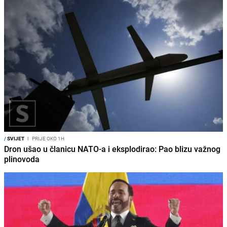
/
SVIJET
I
PRIJE OKO 1H
Dron ušao u članicu NATO-a i eksplodirao: Pao blizu važnog
plinovoda