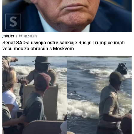
/
SVIJET
I
PRIJE 58MIN
Senat SAD-a usvojio oštre sankcije Rusiji: Trump će imati
veću moć za obračun s Moskvom