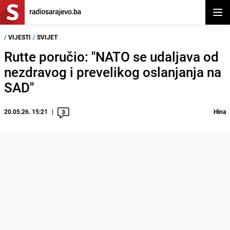
Otvor
/
VIJESTI
/
SVIJET
Rutte poručio: "NATO se udaljava od
nezdravog i prevelikog oslanjanja na
SAD"
20.05.26. 15:21
Hina
3