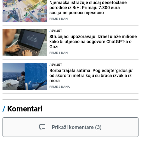
Njemačka istražuje slučaj desetočlane
porodice iz BiH: Primaju 7.300 eura
socijalne pomoći mjesečno
PRIJE 1 DAN
/
SVIJET
Stručnjaci upozoravaju: Izrael ulaže milione
kako bi utjecao na odgovore ChatGPT-a o
Gazi
PRIJE 1 DAN
/
SVIJET
Borba trajala satima: Pogledajte 'grdosiju'
od skoro tri metra koju su braća izvukla iz
mora
PRIJE 2 DANA
/
Komentari
Prikaži komentare
(
3
)