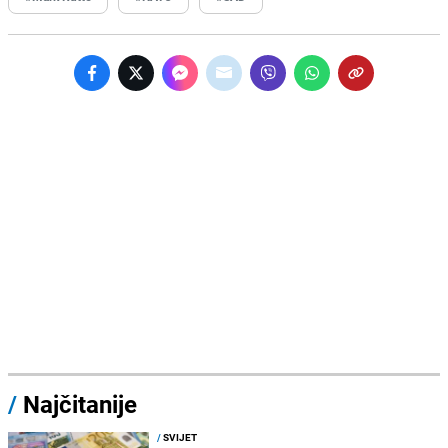
/
Najčitanije
/
SVIJET