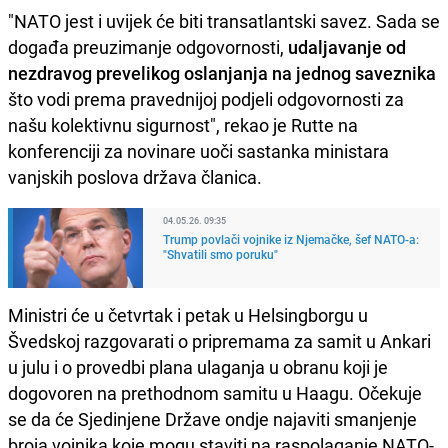
"NATO jest i uvijek će biti transatlantski savez. Sada se
događa preuzimanje odgovornosti,
udaljavanje od
nezdravog prevelikog oslanjanja na jednog saveznika
što vodi prema pravednijoj podjeli odgovornosti za
našu kolektivnu sigurnost", rekao je Rutte na
konferenciji za novinare uoči sastanka ministara
vanjskih poslova država članica.
04.05.26. 09:35
Trump povlači vojnike iz Njemačke, šef NATO-a:
"Shvatili smo poruku"
Ministri će u četvrtak i petak u Helsingborgu u
Švedskoj razgovarati o pripremama za samit u Ankari
u julu i o provedbi plana ulaganja u obranu koji je
dogovoren na prethodnom samitu u Haagu. Očekuje
se da će Sjedinjene Države ondje najaviti smanjenje
broja vojnika koje mogu staviti na raspolaganje NATO-