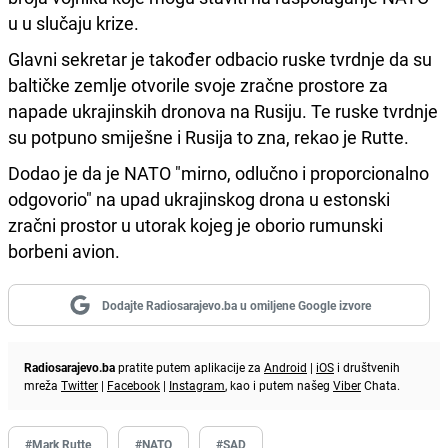
u u slučaju krize.
Glavni sekretar je također odbacio ruske tvrdnje da su
baltičke zemlje otvorile svoje zračne prostore za
napade ukrajinskih dronova na Rusiju. Te ruske tvrdnje
su potpuno smiješne i Rusija to zna, rekao je Rutte.
Dodao je da je NATO "mirno, odlučno i proporcionalno
odgovorio" na upad ukrajinskog drona u estonski
zračni prostor u utorak kojeg je oborio rumunski
borbeni avion.
Dodajte Radiosarajevo.ba u omiljene Google izvore
Radiosarajevo.ba
pratite putem aplikacije za
Android
|
iOS
i društvenih
mreža
Twitter
|
Facebook
|
Instagram
, kao i putem našeg
Viber
Chata.
#Mark Rutte
#NATO
#SAD