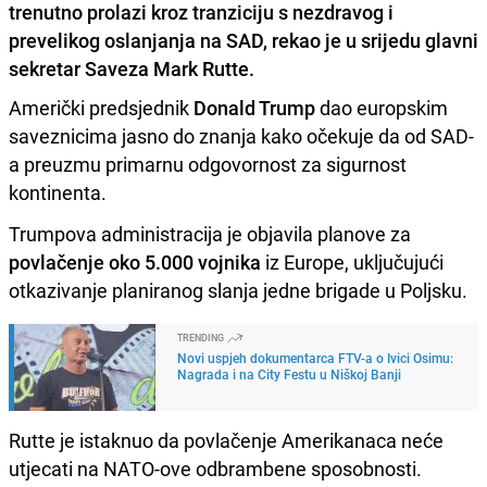
trenutno prolazi kroz tranziciju s nezdravog i
prevelikog oslanjanja na SAD, rekao je u srijedu glavni
sekretar Saveza Mark Rutte.
Američki predsjednik
Donald Trump
dao europskim
saveznicima jasno do znanja kako očekuje da od SAD-
a preuzmu primarnu odgovornost za sigurnost
kontinenta.
Trumpova administracija je objavila planove za
povlačenje oko 5.000 vojnika
iz Europe, uključujući
otkazivanje planiranog slanja jedne brigade u Poljsku.
TRENDING
Novi uspjeh dokumentarca FTV-a o Ivici Osimu:
Nagrada i na City Festu u Niškoj Banji
Rutte je istaknuo da povlačenje Amerikanaca neće
utjecati na NATO-ove odbrambene sposobnosti.