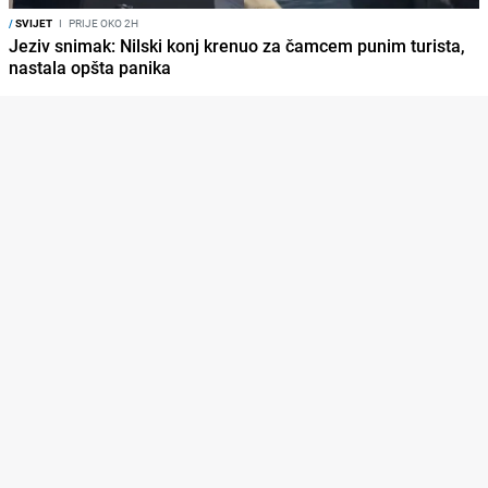
/
SVIJET
I
PRIJE OKO 2H
Jeziv snimak: Nilski konj krenuo za čamcem punim turista,
nastala opšta panika