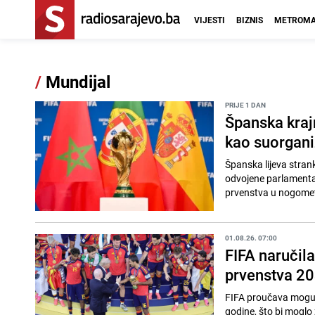
VIJESTI
BIZNIS
METROMA
/
Mundijal
PRIJE 1 DAN
Španska krajn
kao suorgani
Španska lijeva strank
odvojene parlamentar
prvenstva u nogometu
01.08.26. 07:00
FIFA naručil
prvenstva 20
FIFA proučava mogućn
godine, što bi moglo 