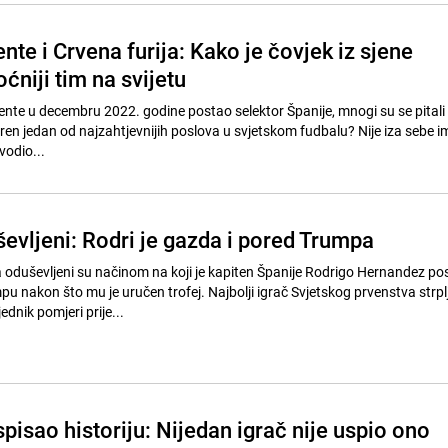
ente i Crvena furija: Kako je čovjek iz sjene
ćniji tim na svijetu
ente u decembru 2022. godine postao selektor Španije, mnogi su se pitali i
ren jedan od najzahtjevnijih poslova u svjetskom fudbalu? Nije iza sebe i
vodio...
evljeni: Rodri je gazda i pored Trumpa
ta oduševljeni su načinom na koji je kapiten Španije Rodrigo Hernandez po
 nakon što mu je uručen trofej. Najbolji igrač Svjetskog prvenstva strplj
dnik pomjeri prije...
pisao historiju: Nijedan igrač nije uspio ono