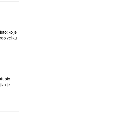
sto: ko je
mao veliku
stupio
ivo je