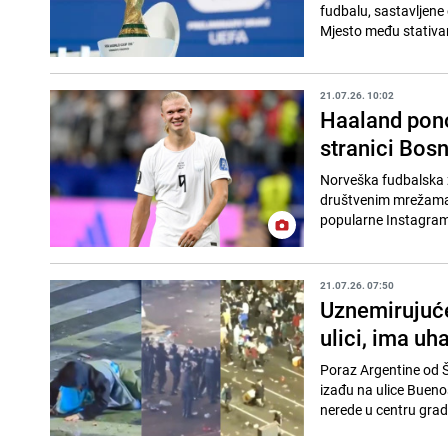
fudbalu, sastavljene 
Mjesto među stativam
21.07.26. 10:02
Haaland pon
stranici Bosn
Norveška fudbalska z
društvenim mrežama. Napadač Manchester Cityja privukao je pažnju nakon što je komentarisa
popularne Instagram
21.07.26. 07:50
Uznemirujuće
ulici, ima uh
Poraz Argentine od Šp
izađu na ulice Buenos
nerede u centru grad