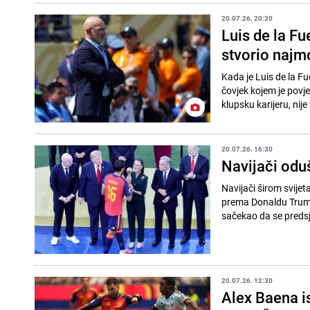
20.07.26. 20:20
Luis de la Fu
stvorio najmo
Kada je Luis de la Fu
čovjek kojem je povje
klupsku karijeru, nije 
20.07.26. 16:30
Navijači oduš
Navijači širom svije
prema Donaldu Trumpu
sačekao da se predsje
20.07.26. 12:30
Alex Baena is