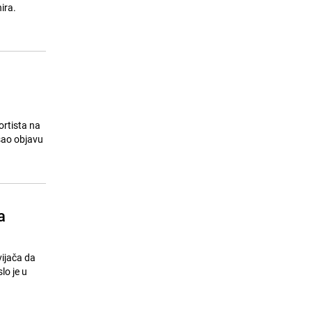
Stravična saobraćajna nesreća u
ira.
15
Njemačkoj: Povrijeđeno 15 ljudi,
učestvovao autobus iz BiH
25.07.26. 11:17
|
SVIJET
ortista na
a
vijača da
lo je u