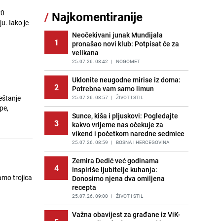
Nastavak provokacija: MUP RS
:0
/
Najkomentiranije
11
oduzeo zastavu s ljiljanima i
u. Iako je
sankcionisao vozača iz Bosanskog
Novog
Neočekivani junak Mundijala
1
pronašao novi klub: Potpisat će za
PRIJE 2 DANA
|
BOSNA I HERCEGOVINA
velikana
Potresna poruka imama nakon
25.07.26. 08:42
|
NOGOMET
12
smrti Aldine Ljubunčić: "Dunjaluk
ne vrijedi ni koliko krilo komarca"
Uklonite neugodne mirise iz doma:
2
Potrebna vam samo limun
PRIJE OKO 10H
|
BOSNA I HERCEGOVINA
eštanje
25.07.26. 08:57
|
ŽIVOT I STIL
Tajna savršenog makedonskog
pe,
13
ajvara: Stari recept za kremast i
Sunce, kiša i pljuskovi: Pogledajte
3
bogat okus
kakvo vrijeme nas očekuje za
vikend i početkom naredne sedmice
PRIJE 2 DANA
|
RECEPTI
25.07.26. 08:59
|
BOSNA I HERCEGOVINA
Borba trajala satima: Pogledajte
14
'grdosiju' od skoro tri metra koju su
Zemira Dedić već godinama
4
braća izvukla iz mora
inspiriše ljubitelje kuhanja:
amo trojica
Donosimo njena dva omiljena
PRIJE 2 DANA
|
SVIJET
recepta
Gosti iz Njemačke napravili požar u
25.07.26. 09:00
|
ŽIVOT I STIL
15
apartmanu u Istri, vlasniku se
smijali i pokazivali srednji prst
Važna obavijest za građane iz ViK-