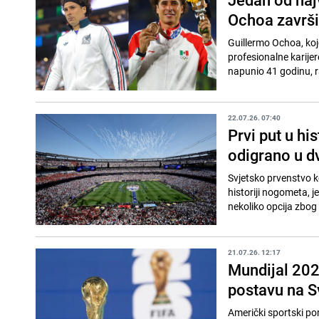
Ochoa završio
Guillermo Ochoa, koje
profesionalne karijer
napunio 41 godinu, ran
22.07.26. 07:40
Prvi put u hi
odigrano u d
Svjetsko prvenstvo ko
historiji nogometa, 
nekoliko opcija zbog 
21.07.26. 12:17
Mundijal 202
postavu na S
Američki sportski po