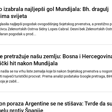
 izabrala najljepši gol Mundijala: Bh. dragulj
ima svijeta
glasila najljepši pogodak ovogodišnjeg Svjetskog prvenstva, a prestižno p
ativcu Zelenortskih Ostrva Sidny Lopes Cabral. Desni bek Zelenortskih Ost
laran pogodak u prod...
še pretražuje našu zemlju: Bosna i Hercegovin
tički hit nakon Mundijala
našla se na vrhu liste zemalja koje bi nakon Svjetskog prvenstva u nogo
i najveći turistički procvat. Prema analizi podataka Google pretraga, BiH
ja je zabil...
on poraza Argentine se ne stišava: Tvrde da s
elu protiv Španije