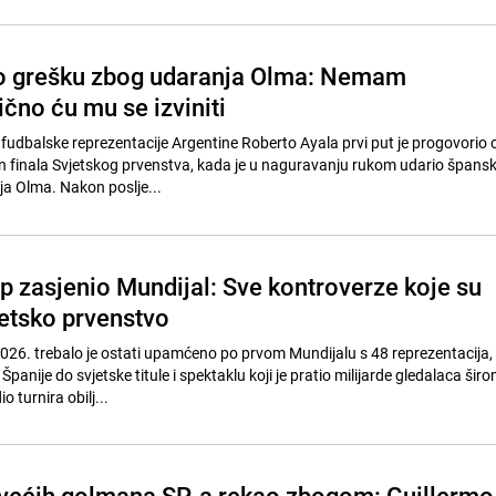
ao grešku zbog udaranja Olma: Nemam
ično ću mu se izviniti
fudbalske reprezentacije Argentine Roberto Ayala prvi put je progovorio 
n finala Svjetskog prvenstva, kada je u naguravanju rukom udario špans
ja Olma. Nakon poslje...
p zasjenio Mundijal: Sve kontroverze koje su
jetsko prvenstvo
026. trebalo je ostati upamćeno po prvom Mundijalu s 48 reprezentacija,
anije do svjetske titule i spektaklu koji je pratio milijarde gledalaca širo
o turnira obilj...
većih golmana SP-a rekao zbogom: Guillermo