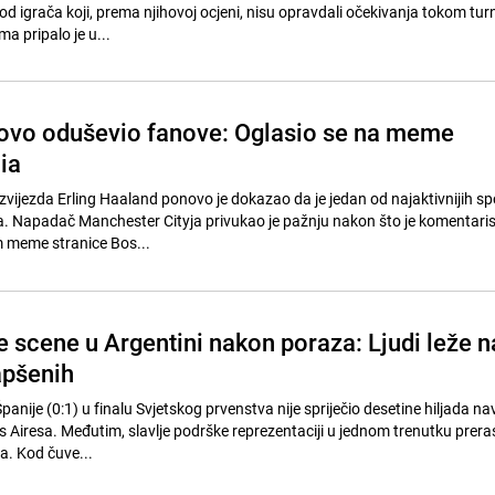
od igrača koji, prema njihovoj ocjeni, nisu opravdali očekivanja tokom turn
a pripalo je u...
ovo oduševio fanove: Oglasio se na meme
ia
vijezda Erling Haaland ponovo je dokazao da je jedan od najaktivnijih sp
o objavu
 meme stranice Bos...
 scene u Argentini nakon poraza: Ljudi leže n
apšenih
anije (0:1) u finalu Svjetskog prvenstva nije spriječio desetine hiljada na
 Airesa. Međutim, slavlje podrške reprezentaciji u jednom trenutku preras
a. Kod čuve...