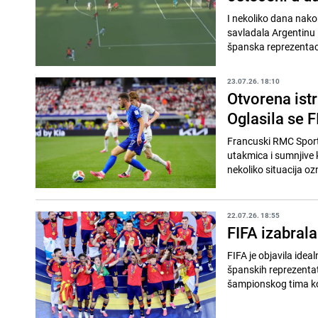
I nekoliko dana nako
savladala Argentinu i
španska reprezentacij
23.07.26. 18:10
Otvorena ist
Oglasila se F
Francuski RMC Sport
utakmica i sumnjive k
nekoliko situacija o
22.07.26. 18:55
FIFA izabrala
FIFA je objavila idea
španskih reprezentat
šampionskog tima koj