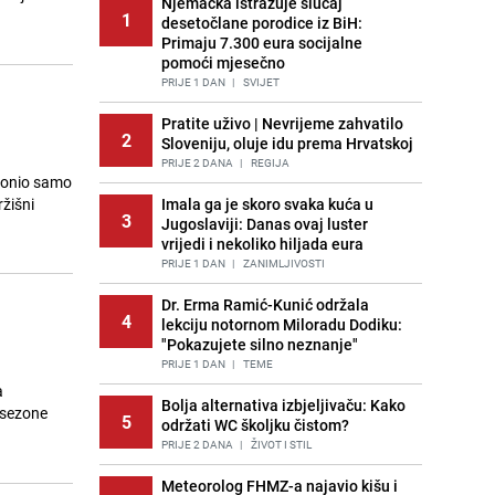
Njemačka istražuje slučaj
1
desetočlane porodice iz BiH:
Primaju 7.300 eura socijalne
pomoći mjesečno
PRIJE 1 DAN
|
SVIJET
Pratite uživo | Nevrijeme zahvatilo
2
Sloveniju, oluje idu prema Hrvatskoj
PRIJE 2 DANA
|
REGIJA
 donio samo
ržišni
Imala ga je skoro svaka kuća u
3
Jugoslaviji: Danas ovaj luster
vrijedi i nekoliko hiljada eura
PRIJE 1 DAN
|
ZANIMLJIVOSTI
Dr. Erma Ramić-Kunić održala
4
lekciju notornom Miloradu Dodiku:
"Pokazujete silno neznanje"
PRIJE 1 DAN
|
TEME
a
Bolja alternativa izbjeljivaču: Kako
 sezone
5
održati WC školjku čistom?
PRIJE 2 DANA
|
ŽIVOT I STIL
Meteorolog FHMZ-a najavio kišu i