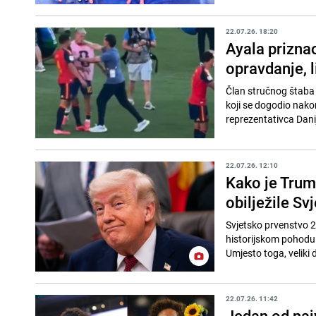
22.07.26. 18:20
Ayala prizn
opravdanje, l
Član stručnog štaba 
koji se dogodio nako
reprezentativca Dani
22.07.26. 12:10
Kako je Trum
obilježile Sv
Svjetsko prvenstvo 2
historijskom pohodu Šp
Umjesto toga, veliki di
22.07.26. 11:42
Jedan od naj