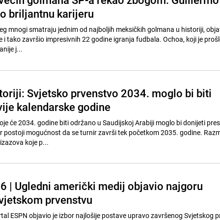
 briljantnu karijeru
g mnogi smatraju jednim od najboljih meksičkih golmana u historiji, objav
e i tako završio impresivnih 22 godine igranja fudbala. Ochoa, koji je proš
ije j...
storiji: Svjetsko prvenstvo 2034. moglo bi biti
vije kalendarske godine
je će 2034. godine biti održano u Saudijskoj Arabiji moglo bi donijeti pre
jer postoji mogućnost da se turnir završi tek početkom 2035. godine. Raz
izazova koje p...
6 | Ugledni američki medij objavio najgoru
vjetskom prvenstvu
rtal ESPN objavio je izbor najlošije postave upravo završenog Svjetskog 