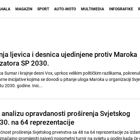
HALA
MAGAZIN
SPORT
AUTO-MOTO
MULTIMEDIA
INFOGRAFIKE
ja ljevica i desnica ujedinjene protiv Maroka
zatora SP 2030.
a Sumar i krajnje desni Vox, uprkos velikim političkim razlikama, pokrenul
ne inicijative kojima se dovodi u pitanje uloga Maroka u organizaciji Svj
 2030. godine. Inic...
a analizu opravdanosti proširenja Svjetskog
30. na 64 reprezentacije
ost proširenja Svjetskog prvenstva sa 48 na 64 reprezentacije za izdan
značajno promijeniti najveći nogometni turnir na svijetu u godini kada će ob