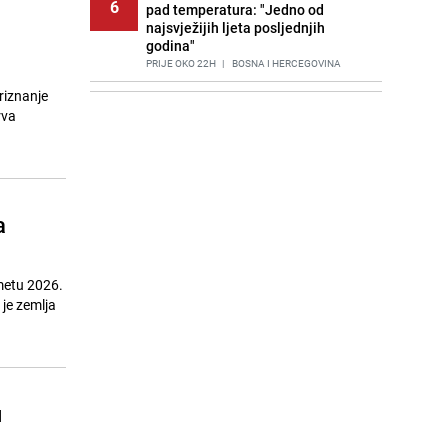
6
pad temperatura: "Jedno od
najsvježijih ljeta posljednjih
godina"
PRIJE OKO 22H
|
BOSNA I HERCEGOVINA
riznanje
Agić kritizira političare u Bugojnu:
7
rva
Zbog straha od HDZ-a niko Vučiću
nije rekao istinu o Čipuljiću
PRIJE 2 DANA
|
TEME
Znate li šta Dino Merlin pojede prije
8
izlaska na scenu? Njegov ritual
a
iznenadio mnoge
PRIJE 2 DANA
|
SHOWBIZ
Stručnjaci upozoravaju: Izrael ulaže
metu 2026.
9
milione kako bi utjecao na
 je zemlja
odgovore ChatGPT-a o Gazi
PRIJE 1 DAN
|
SVIJET
Cijela regija čeka njegovu
10
progonozu: Poznati meteorolog
u
najavljuje veću promjenu vremena
PRIJE OKO 17H
|
REGIJA