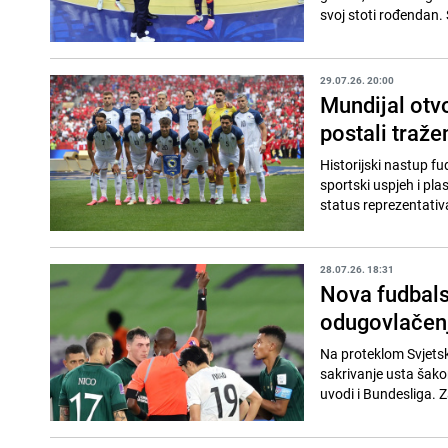
svoj stoti rođendan. 
29.07.26. 20:00
Mundijal otvo
postali traže
Historijski nastup f
sportski uspjeh i plas
status reprezentativa
28.07.26. 18:31
Nova fudbals
odugovlačenj
Na proteklom Svjets
sakrivanje usta šako
uvodi i Bundesliga. Z