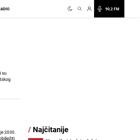
RADIO
90,2 FM
i su
etskog
/
Najčitanije
je 2030.
ilježiti