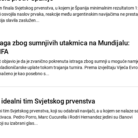
n finala Svjetskog prvenstva, u kojem je Španija minimalnim rezultatom 1
 osvojila naslov prvaka, reakcije među argentinskim navijačima ne prestaj
a slavila zaslužen...
raga zbog sumnjivih utakmica na Mundijalu:
IFA
 objavio je da je zvanično pokrenuta istraga zbog sumnji u moguće namj
ladioničarske uplate tokom trajanja turnira. Prema izvještaju Vijeća Evro
značeno je kao posebno s...
 idealni tim Svjetskog prvenstva
lni tim Svjetskog prvenstva, koji su odabrali navijači, a u kojem se nalaze s
ivaca. Pedro Porro, Marc Cucurella i Rodri Hernandez jedini su članovi
i su izabrani glas...