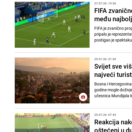
27.07.26. 19:36
FIFA zvanično
među najbolj
FIFA je zvanično pro
pripalo je reprezent
postigao je spektaku
25.07.26. 21:30
Svijet sve vi
najveći turis
Bosna i Hercegovina 
godine mogle doživjet
učesnica Mundijala ko
25.07.26. 07:43
Reakcija nak
oštećeni u du