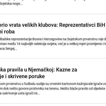
Svjetska nogo...
rio vrata velikih klubova: Reprezentativci BiH
ni roba
udbalske reprezentacije Bosne i Hercegovine na Svjetskom prvenstvu nije
man među 16 najboljih selekcija svijeta, već je u velikoj mjeri promijenio i t
ca Sergej...
ka pravila u Njemačkoj: Kazne za
e i skrivene poruke
kom prvenstvu u fudbalu sudije su crvenim kartonom kažnjavale igrače z
m dok nešto govore protivniku na terenu. Nešto blaže pravilo od sljedeće
a sakrivanje usta igrači će...