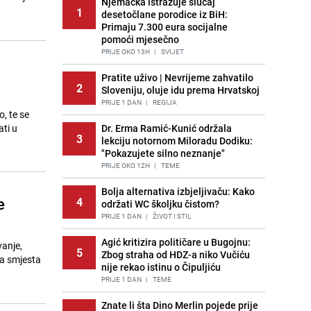
Njemačka istražuje slučaj
1
desetočlane porodice iz BiH:
Primaju 7.300 eura socijalne
pomoći mjesečno
PRIJE OKO 13H
|
SVIJET
Pratite uživo | Nevrijeme zahvatilo
2
Sloveniju, oluje idu prema Hrvatskoj
PRIJE 1 DAN
|
REGIJA
, te se
ati u
Dr. Erma Ramić-Kunić održala
3
lekciju notornom Miloradu Dodiku:
"Pokazujete silno neznanje"
PRIJE OKO 12H
|
TEME
Bolja alternativa izbjeljivaču: Kako
e
4
održati WC školjku čistom?
PRIJE 1 DAN
|
ŽIVOT I STIL
Agić kritizira političare u Bugojnu:
vanje,
5
Zbog straha od HDZ-a niko Vučiću
da smjesta
nije rekao istinu o Čipuljiću
PRIJE 1 DAN
|
TEME
Znate li šta Dino Merlin pojede prije