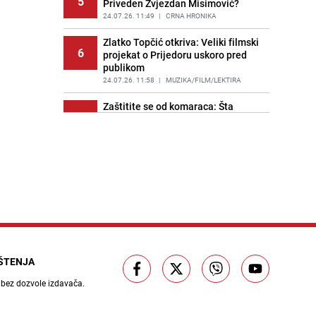
5
Priveden Zvjezdan Misimović?
24.07.26. 11:49
|
CRNA HRONIKA
Zlatko Topčić otkriva: Veliki filmski
6
projekat o Prijedoru uskoro pred
publikom
24.07.26. 11:58
|
MUZIKA/FILM/LEKTIRA
Zaštitite se od komaraca: Šta
7
uraditi tokom ljetnih vrućina?
24.07.26. 12:11
|
ŽIVOT I STIL
Srebrenica i paradoks Daytonskog
8
sporazuma: Kako je grad žrtva
genocida ostao u Republici
Srpskoj?
24.07.26. 12:13
|
TEME
Nakon reakcije građana oglasio se
9
ViK: Otkriven uzrok problema u ulici
Velešići
IŠTENJA
24.07.26. 12:16
|
LOKALNE TEME
 bez dozvole izdavača.
Blizankinje Memagić iz Zavidovića
10
ostvarile san: Diplomirale isti dan i