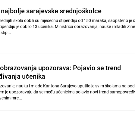
a najbolje sarajevske srednjoškolce
rednjih škola dobili su mjesečnu stipendiju od 150 maraka, saopšteno je i
ipendiju je dobilo 13 učenika. Ministrica obrazovanja, nauke i mladih Zin
stip...
 obrazovanja upozorava: Pojavio se trend
ivanja učenika
zovanje, nauku i mlade Kantona Sarajevo uputilo je svim školama na pod
em je upozoravaju da se među učenicima pojavio novi trend samopovređiv
tvenim mre...