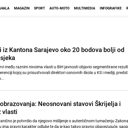
HALA
MAGAZIN
SPORT
AUTO-MOTO
MULTIMEDIA
INFOGRAFIKE
i iz Kantona Sarajevo oko 20 bodova bolji od
sjeka
rvi među raznim nivoima vlasti u BiH javnosti objavio segmentirane rezul
renciji kojoj su prisustvovali direktori osnovnih škola u KS i mediji, predst
...
obrazovanja: Neosnovani stavovi Škrijelja i
 vlasti
vanično je potvrdio da njegovo mišljenje o autentičnom tumačenju Zakona
ima pravni karakter odluke te da je kao takvo pravno obavezujuće, saop