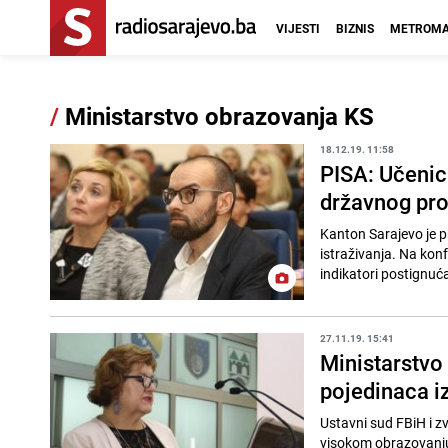
VIJESTI
BIZNIS
METROMA
/
Ministarstvo obrazovanja KS
18.12.19. 11:58
PISA: Učenic
državnog pro
Kanton Sarajevo je p
istraživanja. Na konfe
indikatori postignuća
27.11.19. 15:41
Ministarstvo 
pojedinaca iz
Ustavni sud FBiH i z
visokom obrazovanju 