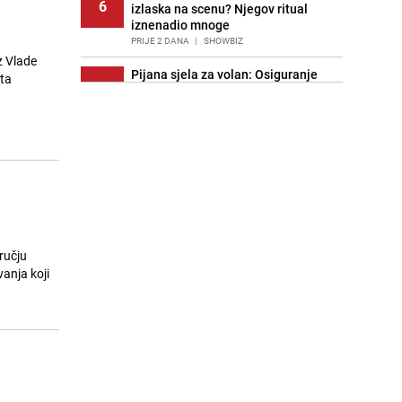
6
izlaska na scenu? Njegov ritual
iznenadio mnoge
PRIJE 2 DANA
|
SHOWBIZ
z Vlade
Pijana sjela za volan: Osiguranje
eta
7
odbilo isplatu štete na vozilu koje je
slupala Anja Ljubojević
PRIJE 2 DANA
|
BOSNA I HERCEGOVINA
Akcija na Dobrinji: Specijalci MUP-a
8
KS opkolili zgradu
PRIJE 2 DANA
|
LOKALNE TEME
Stručnjaci upozoravaju: Izrael ulaže
9
milione kako bi utjecao na
odgovore ChatGPT-a o Gazi
ručju
PRIJE OKO 15H
|
SVIJET
anja koji
Nastavak provokacija: MUP RS
10
oduzeo zastavu s ljiljanima i
sankcionisao vozača iz Bosanskog
Novog
PRIJE 1 DAN
|
BOSNA I HERCEGOVINA
Imala ga je skoro svaka kuća u