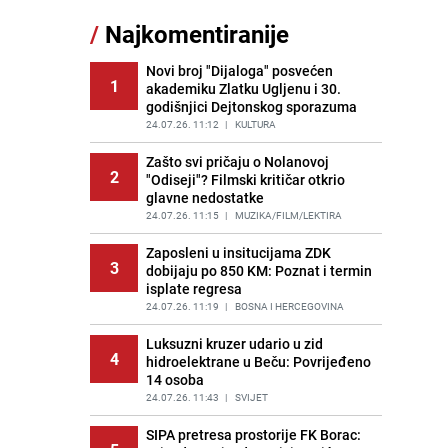
11
Jugoslaviji: Danas ovaj luster
/
Najkomentiranije
vrijedi i nekoliko hiljada eura
PRIJE OKO 4H
|
ZANIMLJIVOSTI
Novi broj "Dijaloga" posvećen
1
akademiku Zlatku Ugljenu i 30.
Kao iz slastičarne: Rolada od
12
godišnjici Dejtonskog sporazuma
čokolade i kokosa bez pečenja,
jednostavan desert bez imalo muke
24.07.26. 11:12
|
KULTURA
PRIJE 2 DANA
|
RECEPTI
Zašto svi pričaju o Nolanovoj
2
"Odiseji"? Filmski kritičar otkrio
Tajna savršenog makedonskog
13
glavne nedostatke
ajvara: Stari recept za kremast i
bogat okus
24.07.26. 11:15
|
MUZIKA/FILM/LEKTIRA
PRIJE 2 DANA
|
RECEPTI
Zaposleni u insitucijama ZDK
3
dobijaju po 850 KM: Poznat i termin
Tuga potresla grad na Uni:
14
isplate regresa
Preminula Lejla Muhić (39),
sugrađani u nevjerici
24.07.26. 11:19
|
BOSNA I HERCEGOVINA
PRIJE 2 DANA
|
BOSNA I HERCEGOVINA
Luksuzni kruzer udario u zid
4
hidroelektrane u Beču: Povrijeđeno
Borba trajala satima: Pogledajte
15
14 osoba
'grdosiju' od skoro tri metra koju su
braća izvukla iz mora
24.07.26. 11:43
|
SVIJET
PRIJE 1 DAN
|
SVIJET
SIPA pretresa prostorije FK Borac: