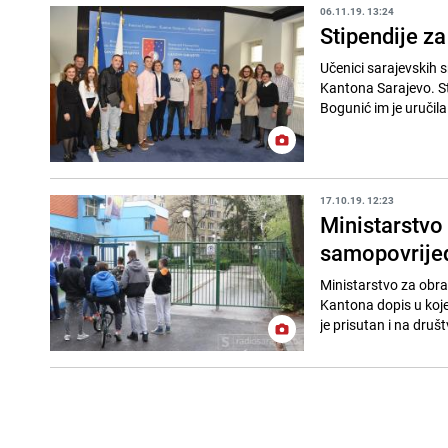
06.11.19. 13:24
Stipendije z
Učenici sarajevskih s
Kantona Sarajevo. St
Bogunić im je uručila 
17.10.19. 12:23
Ministarstvo
samopovrijeđ
Ministarstvo za obra
Kantona dopis u koj
je prisutan i na druš