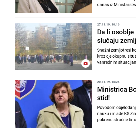
danas iz Ministarstv
27.11.19. 10:16
Da li osoblje
slučaju zeml
Snažni zemljotresi ko
kroz cjelokupnu situa
vanrednim situacijam
20.11.19. 15:26
Ministrica B
stid!
Povodom objelodanjiv
nauku i mlade KS Zin
pokrenu stručne timov