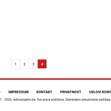
1
2
3
4
G
IMPRESSUM
KONTAKT
PRIVATNOST
USLOVI KOR
7. - 2026.
radiosarajevo.ba
. Sva prava pridržana. Zabranjeno preuzimanje sadržaja