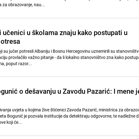
a za obrazovanje, nau...
 i učenici u školama znaju kako postupati u
jotresa
ji su jučer potresli Albaniju i Bosnu Hercegovinu uznemirili su stanovništvo
ciju provlačilo važno pitanje - da li lokalno stanovništvo zna kako postup
a, poput razor...
ogunić o dešavanju u Zavodu Pazarić: I mene j
anja uvjeta u kojima žive štićenici Zavoda Pazarić, ministrica za obrazo
eta Bogunić je pozvala institucije da detektiraju odgovorne, te nadležne 
e koji će...