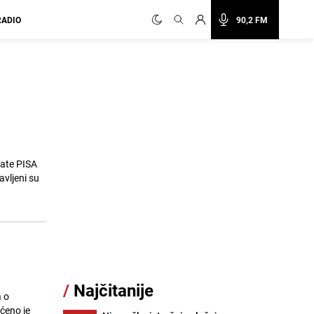
RADIO
90,2 FM
tate PISA
avljeni su
/
Najčitanije
 o
ćeno je