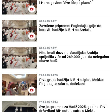
i Hercegovine: "Sve ide po planu"
02.06.25. 20:51
Završene pripreme: Pogledajte gdje će
boraviti hadžije iz BiH na Arefatu
02.06.25. 10:01
Nisu imali dozvolu: Saudijska Arabija
spriječila više od 269.000 ljudi da nelegalno
obave hadž
27.05.25. 20:05
Prva grupa hadžija iz BiH stigla u Mekku:
Pogledajte kako su dočekani
26.05.25. 15:44
Sve je spremno za Hadž 2025. godine: Prvi
državljani BiH putuju sutra u Mekku