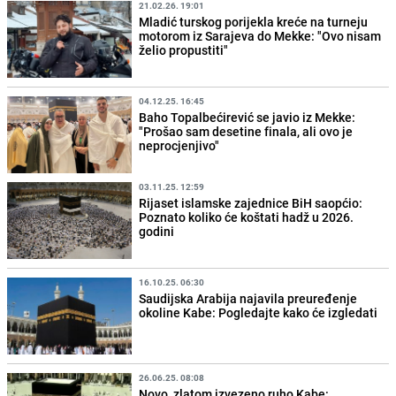
21.02.26. 19:01
Mladić turskog porijekla kreće na turneju
motorom iz Sarajeva do Mekke: "Ovo nisam
želio propustiti"
04.12.25. 16:45
Baho Topalbećirević se javio iz Mekke:
"Prošao sam desetine finala, ali ovo je
neprocjenjivo"
03.11.25. 12:59
Rijaset islamske zajednice BiH saopćio:
Poznato koliko će koštati hadž u 2026.
godini
16.10.25. 06:30
Saudijska Arabija najavila preuređenje
okoline Kabe: Pogledajte kako će izgledati
26.06.25. 08:08
Novo, zlatom izvezeno ruho Kabe: