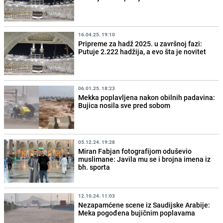
16.04.25. 19:10
Pripreme za hadž 2025. u završnoj fazi:
Putuje 2.222 hadžija, a evo šta je novitet
06.01.25. 18:23
Mekka poplavljena nakon obilnih padavina:
Bujica nosila sve pred sobom
05.12.24. 19:28
Miran Fabjan fotografijom oduševio
muslimane: Javila mu se i brojna imena iz
bh. sporta
12.10.24. 11:03
Nezapamćene scene iz Saudijske Arabije:
Meka pogođena bujičnim poplavama