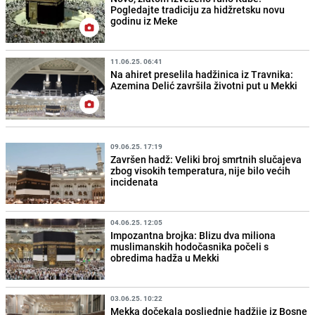
Pogledajte tradiciju za hidžretsku novu
godinu iz Meke
11.06.25. 06:41
Na ahiret preselila hadžinica iz Travnika:
Azemina Delić završila životni put u Mekki
09.06.25. 17:19
Završen hadž: Veliki broj smrtnih slučajeva
zbog visokih temperatura, nije bilo većih
incidenata
04.06.25. 12:05
Impozantna brojka: Blizu dva miliona
muslimanskih hodočasnika počeli s
obredima hadža u Mekki
03.06.25. 10:22
Mekka dočekala posljednje hadžije iz Bosne