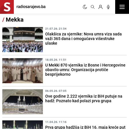
Otvor
/
Mekka
21.07.26. 21:54
Olakšica za vjernike: Nova umra viza sada
važi 365 dana i omogućava višestruke
ulaske
18.05.26. 11:51
U Mekki 870 vjernika iz Bosne i Hercegovine
obavilo umru: Organizacija protiče
besprijekorno
06.05.26. 07:05
Ove godine 2.222 vjernika iz BiH putuje na
hadž: Poznato kad polazi prva grupa
11.04.26. 11:16
Prva grupa hadžija iz BiH 16. maja kreće put