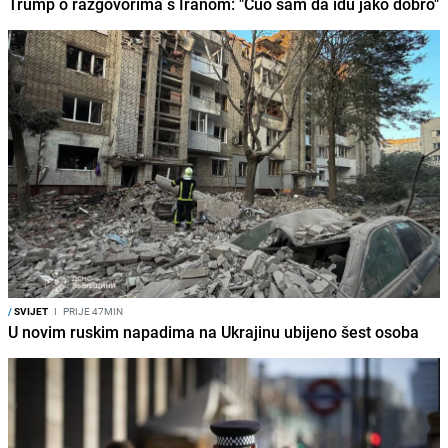
Trump o razgovorima s Iranom: "Čuo sam da idu jako dobro"
/
SVIJET
I
PRIJE 47MIN
U novim ruskim napadima na Ukrajinu ubijeno šest osoba