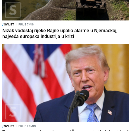
/
SVIJET
I
PRIJE 7MIN
Nizak vodostaj rijeke Rajne upalio alarme u Njemačkoj,
najveća europska industrija u krizi
/
SVIJET
I
PRIJE 24MIN