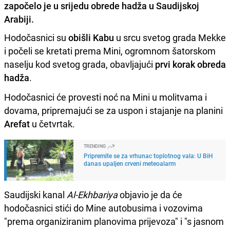
započelo je u srijedu obrede hadža u Saudijskoj
Arabiji.
Hodočasnici su
obišli Kabu
u srcu svetog grada Mekke
i počeli se kretati prema Mini, ogromnom šatorskom
naselju kod svetog grada, obavljajući
prvi korak obreda
hadža
.
Hodočasnici će provesti noć na Mini u molitvama i
dovama, pripremajući se za uspon i stajanje na planini
Arefat
u četvrtak.
TRENDING
Pripremite se za vrhunac toplotnog vala: U BiH
danas upaljen crveni meteoalarm
Saudijski kanal
Al-Ekhbariya
objavio je da će
hodočasnici stići do Mine autobusima i vozovima
"prema organiziranim planovima prijevoza" i "s jasnom