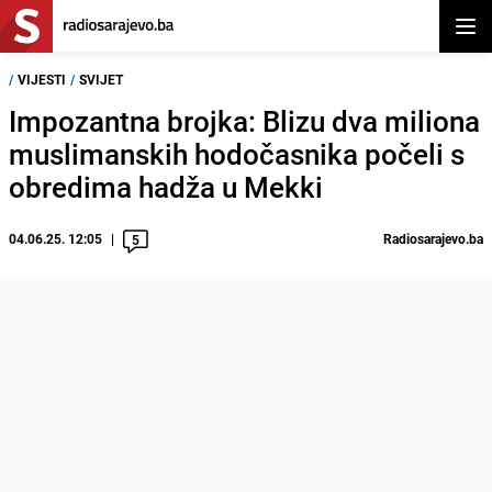
Otvor
/
VIJESTI
/
SVIJET
Impozantna brojka: Blizu dva miliona
muslimanskih hodočasnika počeli s
obredima hadža u Mekki
04.06.25. 12:05
Radiosarajevo.ba
5