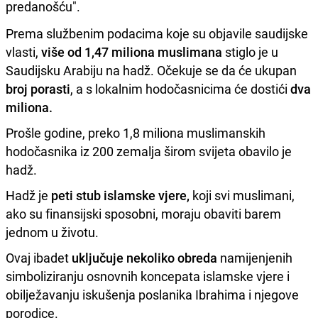
predanošću".
Prema službenim podacima koje su objavile saudijske
vlasti,
više od 1,47 miliona muslimana
stiglo je u
Saudijsku Arabiju na hadž. Očekuje se da će ukupan
broj porasti
, a s lokalnim hodočasnicima će dostići
dva
miliona.
Prošle godine, preko 1,8 miliona muslimanskih
hodočasnika iz 200 zemalja širom svijeta obavilo je
hadž.
Hadž je
peti stub islamske vjere,
koji svi muslimani,
ako su finansijski sposobni, moraju obaviti barem
jednom u životu.
Ovaj ibadet
uključuje nekoliko obreda
namijenjenih
simboliziranju osnovnih koncepata islamske vjere i
obilježavanju iskušenja poslanika Ibrahima i njegove
porodice.