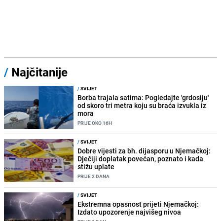
/
Najčitanije
/
SVIJET
Borba trajala satima: Pogledajte 'grdosiju'
od skoro tri metra koju su braća izvukla iz
mora
PRIJE OKO 16H
/
SVIJET
Dobre vijesti za bh. dijasporu u Njemačkoj:
Dječiji doplatak povećan, poznato i kada
stižu uplate
PRIJE 2 DANA
/
SVIJET
Ekstremna opasnost prijeti Njemačkoj:
Izdato upozorenje najvišeg nivoa