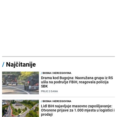
/
Najčitanije
/
BOSNA I HERCEGOVINA
Drama kod Bugojna: Naoružana grupa iz RS
ušla na područje FBiH, reagovala policija
SBK
PRIJE 2 DANA
/
BOSNA I HERCEGOVINA
Lidl BiH najavljuje masovno zapošljavanje:
Otvorene prijave za 1.000 mjesta u logistici i
prodaji