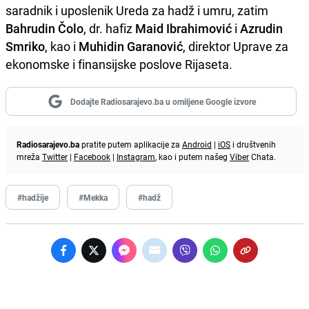
saradnik i uposlenik Ureda za hadž i umru, zatim
Bahrudin Čolo
, dr. hafiz
Maid Ibrahimović
i
Azrudin
Smriko
, kao i
Muhidin Garanović
, direktor Uprave za
ekonomske i finansijske poslove Rijaseta.
Dodajte Radiosarajevo.ba u omiljene Google izvore
Radiosarajevo.ba
pratite putem aplikacije za
Android
|
iOS
i društvenih
mreža
Twitter
|
Facebook
|
Instagram
, kao i putem našeg
Viber
Chata.
#hadžije
#Mekka
#hadž