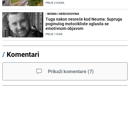
PRIJE 2 DANA
/
BOSNA I HERCEGOVINA
Tuga nakon nesreće kod Neuma: Supruga
poginulog motocikliste oglasila se
emotivnom objavom
PRIJE 1 DAN
/
Komentari
Prikaži komentare
(
7
)