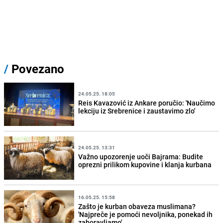
/
Povezano
24.05.25. 18:05
Reis Kavazović iz Ankare poručio: 'Naučimo
lekciju iz Srebrenice i zaustavimo zlo'
24.05.25. 13:31
Važno upozorenje uoči Bajrama: Budite
oprezni prilikom kupovine i klanja kurbana
16.05.25. 15:58
Zašto je kurban obaveza muslimana?
'Najpreče je pomoći nevoljnika, ponekad ih
zaboravljamo'