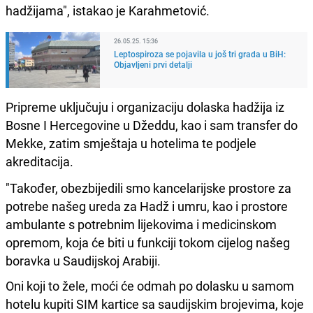
hadžijama", istakao je Karahmetović.
26.05.25. 15:36
Leptospiroza se pojavila u još tri grada u BiH:
Objavljeni prvi detalji
Pripreme uključuju i organizaciju dolaska hadžija iz
Bosne I Hercegovine u Džeddu, kao i sam transfer do
Mekke, zatim smještaja u hotelima te podjele
akreditacija.
"Također, obezbijedili smo kancelarijske prostore za
potrebe našeg ureda za Hadž i umru, kao i prostore
ambulante s potrebnim lijekovima i medicinskom
opremom, koja će biti u funkciji tokom cijelog našeg
boravka u Saudijskoj Arabiji.
Oni koji to žele, moći će odmah po dolasku u samom
hotelu kupiti SIM kartice sa saudijskim brojevima, koje