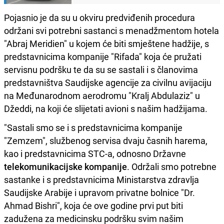
Pojasnio je da su u okviru predviđenih procedura
održani svi potrebni sastanci s menadžmentom hotela
"Abraj Meridien" u kojem će biti smještene hadžije, s
predstavnicima kompanije "Rifada" koja će pružati
servisnu podršku te da su se sastali i s članovima
predstavništva Saudijske agencije za civilnu avijaciju
na Međunarodnom aerodromu "Kralj Abdulaziz" u
Džeddi, na koji će slijetati avioni s našim hadžijama.
"Sastali smo se i s predstavnicima kompanije
"Zemzem", službenog servisa dvaju časnih harema,
kao i predstavnicima STC-a, odnosno Državne
telekomunikacijske kompanije
. Održali smo potrebne
sastanke i s predstavnicima Ministarstva zdravlja
Saudijske Arabije i upravom privatne bolnice "Dr.
Ahmad Bishri", koja će ove godine prvi put biti
zadužena za medicinsku podršku svim našim