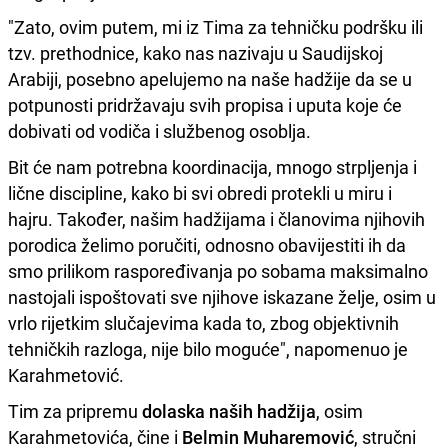
"Zato, ovim putem, mi iz Tima za tehničku podršku ili
tzv. prethodnice, kako nas nazivaju u Saudijskoj
Arabiji, posebno apelujemo na naše hadžije da se u
potpunosti pridržavaju svih propisa i uputa koje će
dobivati od vodiča i službenog osoblja.
Bit će nam potrebna koordinacija, mnogo strpljenja i
lične discipline, kako bi svi obredi protekli u miru i
hajru. Također, našim hadžijama i članovima njihovih
porodica želimo poručiti, odnosno obavijestiti ih da
smo prilikom raspoređivanja po sobama maksimalno
nastojali ispoštovati sve njihove iskazane želje, osim u
vrlo rijetkim slučajevima kada to, zbog objektivnih
tehničkih razloga, nije bilo moguće", napomenuo je
Karahmetović.
Tim za pripremu
dolaska naših hadžija
, osim
Karahmetovića, čine i
Belmin Muharemović
, stručni