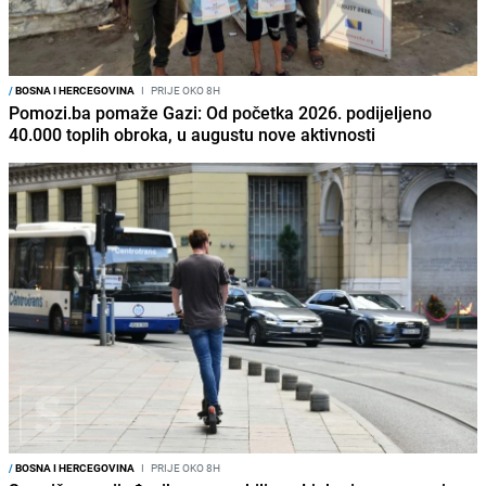
/
BOSNA I HERCEGOVINA
I
PRIJE OKO 8H
Pomozi.ba pomaže Gazi: Od početka 2026. podijeljeno
40.000 toplih obroka, u augustu nove aktivnosti
/
BOSNA I HERCEGOVINA
I
PRIJE OKO 8H