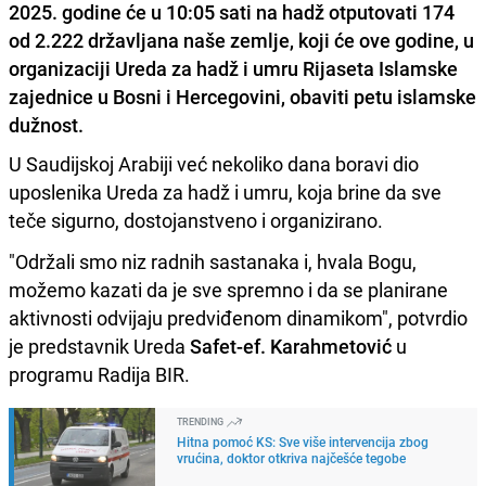
2025. godine će u 10:05 sati na hadž otputovati 174
od 2.222 državljana naše zemlje, koji će ove godine, u
organizaciji Ureda za hadž i umru Rijaseta Islamske
zajednice u Bosni i Hercegovini, obaviti petu islamske
dužnost.
U Saudijskoj Arabiji već nekoliko dana boravi dio
uposlenika Ureda za hadž i umru, koja brine da sve
teče sigurno, dostojanstveno i organizirano.
"Održali smo niz radnih sastanaka i, hvala Bogu,
možemo kazati da je sve spremno i da se planirane
aktivnosti odvijaju predviđenom dinamikom", potvrdio
je predstavnik Ureda
Safet-ef. Karahmetović
u
programu Radija BIR.
TRENDING
Hitna pomoć KS: Sve više intervencija zbog
vrućina, doktor otkriva najčešće tegobe