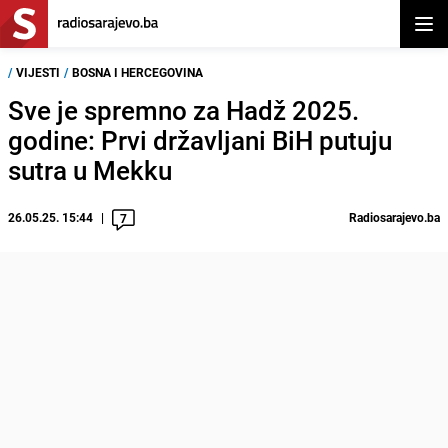
Otvor
/
VIJESTI
/
BOSNA I HERCEGOVINA
Sve je spremno za Hadž 2025.
godine: Prvi državljani BiH putuju
sutra u Mekku
26.05.25. 15:44
Radiosarajevo.ba
7