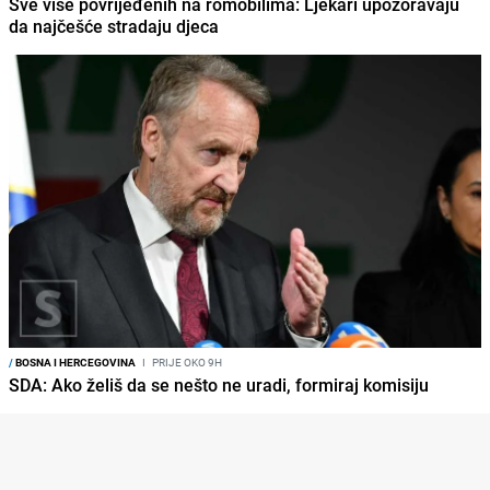
Sve više povrijeđenih na romobilima: Ljekari upozoravaju
da najčešće stradaju djeca
/
BOSNA I HERCEGOVINA
I
PRIJE OKO 9H
SDA: Ako želiš da se nešto ne uradi, formiraj komisiju