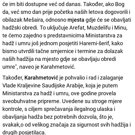
će im biti dostupne već od danas. Također, ako Bog
da, već smo dan prije početka naših letova dogovorili i
obilazak Mešaira, odnosno
mjesta
gdje će se obavljati
hadžski obredi. To uključuje Arefat, Muzdelifu i Minu,
te ćemo zajedno s predstavnicima Ministarstva za
hadž i umru još jednom posjetiti Haremi-šerif, kako
bismo utvrdili tačne smjernice i termine za dolazak
naših hadžija na mjesto gdje se obavljaju obredi
umre", naveo je Karahmetović.
Također,
Karahmetović
je pohvalio i rad i zalaganje
Vlade Kraljevine Saudijske Arabije, koja je putem
Ministarstva za hadž i umru, ove godine provela
sveobuhvatne pripreme. Uvedene su stroge mjere
kontrole, s ciljem sprečavanja ilegalnog ulaska i
obavljanja hadža bez potrebnih dozvola, što je,
svakak,o od velikog značaja za sigurnost svih hadžija i
drugih posjetilaca.