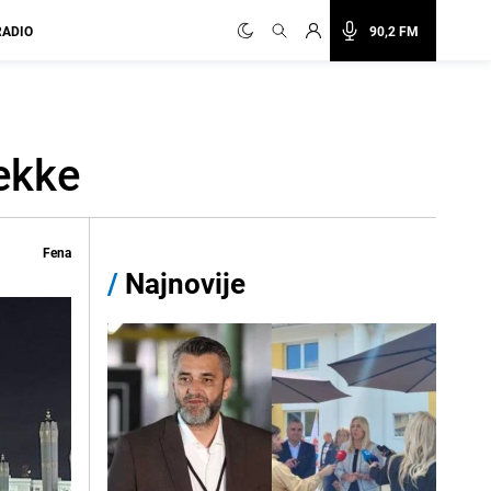
RADIO
90,2 FM
ekke
Fena
/
Najnovije