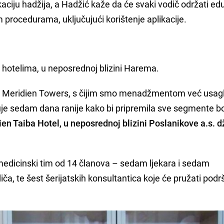
kaciju hadžija, a Hadžić kaže da će svaki vodič održati ed
 procedurama, uključujući korištenje aplikacije.
 hotelima, u neposrednoj blizini Harema.
Le Meridien Towers, s čijim smo menadžmentom već usagl
uje sedam dana ranije kako bi pripremila sve segmente b
n Taiba Hotel, u neposrednoj blizini Poslanikove a.s. 
 medicinski tim od 14 članova – sedam ljekara i sedam
iča, te šest šerijatskih konsultantica koje će pružati podr