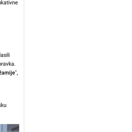
ukativne
asili
oravka.
džamije
",
šku