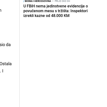
/
BOSNA I HERCEGOVINA
I
PRIJE OKO 3H
U FBiH nema jedinstvene evidencije o
h
povučenom mesu s tržišta: Inspektori
izrekli kazne od 48.000 KM
sio da
 Ostala
 I