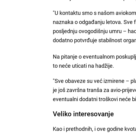
"U kontaktu smo s našom aviokom
naznaka o odgađanju letova. Sve f
posljednju ovogodišnju umru – hadži
dodatno potvrđuje stabilnost organi
Na pitanje o eventualnom poskuplje
to neće uticati na hadžije.
"Sve obaveze su već izmirene – plaće
je još završna tranša za avio-prije
eventualni dodatni troškovi neće bi
Veliko interesovanje
Kao i prethodnih, i ove godine kvo