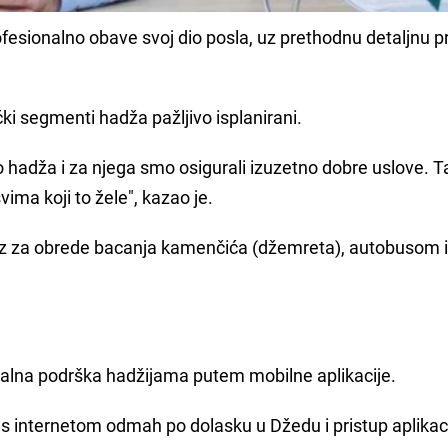
fesionalno obave svoj dio posla, uz prethodnu detaljnu 
čki segmenti hadža pažljivo isplanirani.
io hadža i za njega smo osigurali izuzetno dobre uslove. T
ima koji to žele", kazao je.
jevoz za obrede bacanja kamenčića (džemreta), autobusom 
talna podrška hadžijama putem mobilne aplikacije.
 s internetom odmah po dolasku u Džedu i pristup aplikaci