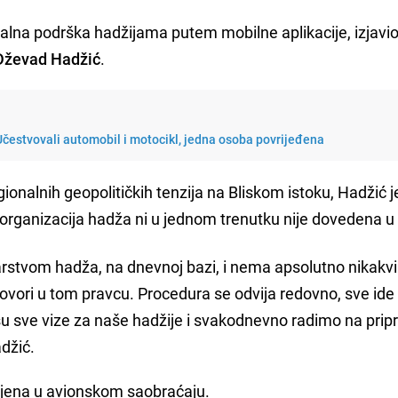
alna podrška hadžijama putem mobilne aplikacije, izjavio
Dževad Hadžić
.
Učestvovali automobil i motocikl, jedna osoba povrijeđena
onalnih geopolitičkih tenzija na Bliskom istoku, Hadžić j
 organizacija hadža ni u jednom trenutku nije dovedena u 
rstvom hadža, na dnevnoj bazi, i nema apsolutno nikakv
ovori u tom pravcu. Procedura se odvija redovno, sve ide
u sve vize za naše hadžije i svakodnevno radimo na pr
džić.
jena u avionskom saobraćaju.