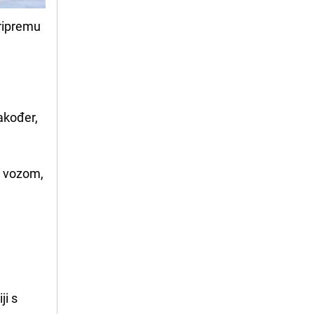
pripremu
akođer,
i vozom,
ji s