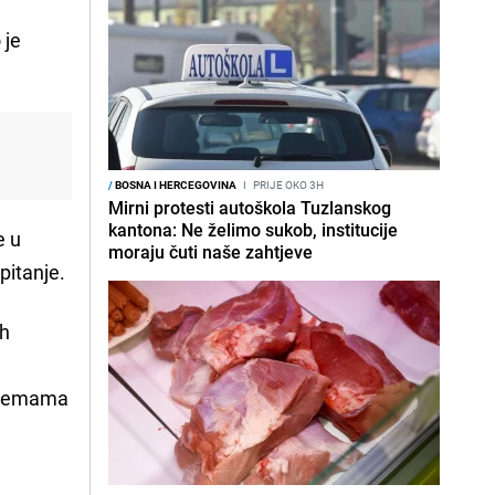
 je
/
BOSNA I HERCEGOVINA
I
PRIJE OKO 3H
Mirni protesti autoškola Tuzlanskog
kantona: Ne želimo sukob, institucije
e u
moraju čuti naše zahtjeve
pitanje.
ih
ipremama