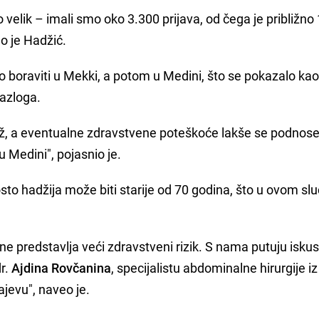
o velik – imali smo oko 3.300 prijava, od čega je približno
eo je Hadžić.
vo boraviti u Mekki, a potom u Medini, što se pokazalo kao
razloga.
dž, a eventualne zdravstvene poteškoće lakše se podnos
 Medini", pojasnio je.
to hadžija može biti starije od 70 godina, što u ovom slu
 ne predstavlja veći zdravstveni rizik. S nama putuju iskus
dr.
Ajdina Rovčanina
, specijalistu abdominalne hirurgije iz
ajevu", naveo je.