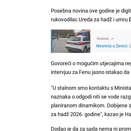
Posebna novina ove godine je digit
rukovodilac Ureda za hadž i umru
TRENDING
Nesreća u Zenici: 
Govoreći o mogućim utjecajima regi
intervjuu za Fenu jasno istakao da
"U stalnom smo kontaktu s Minista
naznaka o odgodi niti se vode razg
planiranom dinamikom. Dobijene s
za hadž 2026. godine", kazao je Ha
Dodao je da za sada nema ni prom