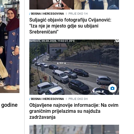
/
BOSNA I HERCEGOVINA
I
PRIJE OKO 1H
Suljagić objavio fotografiju Cvijanović:
"Iza nje je mjesto gdje su ubijani
Srebreničani"
/
BOSNA I HERCEGOVINA
I
PRIJE OKO 3H
e godine
Objavljene najnovije informacije: Na ovim
graničnim prijelazima su najduža
zadržavanja