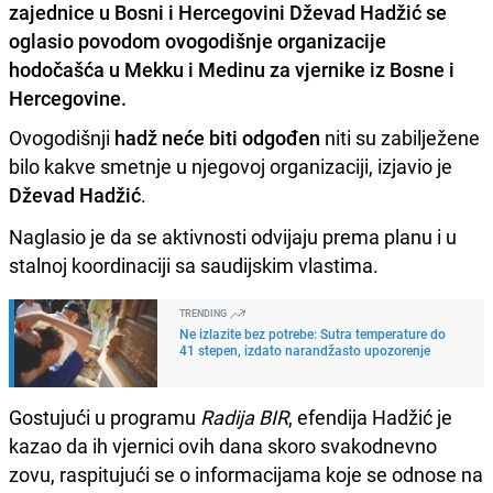
zajednice u Bosni i Hercegovini Dževad Hadžić se
oglasio povodom ovogodišnje organizacije
hodočašća u Mekku i Medinu za vjernike iz Bosne i
Hercegovine.
Ovogodišnji
hadž neće biti odgođen
niti su zabilježene
bilo kakve smetnje u njegovoj organizaciji, izjavio je
Dževad Hadžić
.
Naglasio je da se aktivnosti odvijaju prema planu i u
stalnoj koordinaciji sa saudijskim vlastima.
TRENDING
Ne izlazite bez potrebe: Sutra temperature do
41 stepen, izdato narandžasto upozorenje
Gostujući u programu
Radija BIR
, efendija Hadžić je
kazao da ih vjernici ovih dana skoro svakodnevno
zovu, raspitujući se o informacijama koje se odnose na