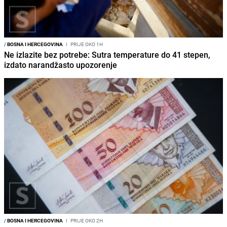
/
BOSNA I HERCEGOVINA
I
PRIJE OKO 1H
Ne izlazite bez potrebe: Sutra temperature do 41 stepen,
izdato narandžasto upozorenje
/
BOSNA I HERCEGOVINA
I
PRIJE OKO 2H