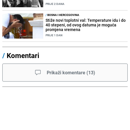
PRIJE 2 DANA
/
BOSNA I HERCEGOVINA
Stiže novi toplotni val: Temperature idu i do
40 stepeni, od ovog datuma je moguća
promjena vremena
PRIJE 1 DAN
/
Komentari
Prikaži komentare
(
13
)