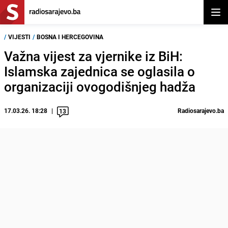
Otvor
/
VIJESTI
/
BOSNA I HERCEGOVINA
Važna vijest za vjernike iz BiH:
Islamska zajednica se oglasila o
organizaciji ovogodišnjeg hadža
17.03.26. 18:28
Radiosarajevo.ba
13