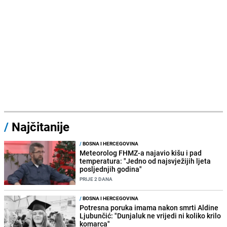
/
Najčitanije
/
BOSNA I HERCEGOVINA
Meteorolog FHMZ-a najavio kišu i pad
temperatura: "Jedno od najsvježijih ljeta
posljednjih godina"
PRIJE 2 DANA
/
BOSNA I HERCEGOVINA
Potresna poruka imama nakon smrti Aldine
Ljubunčić: "Dunjaluk ne vrijedi ni koliko krilo
komarca"