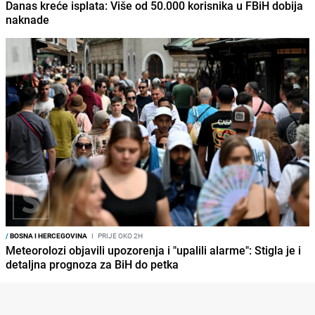
Danas kreće isplata: Više od 50.000 korisnika u FBiH dobija
naknade
/
BOSNA I HERCEGOVINA
I
PRIJE OKO 2H
Meteorolozi objavili upozorenja i "upalili alarme": Stigla je i
detaljna prognoza za BiH do petka