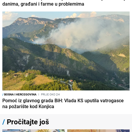
danima, građani i farme u problemima
/
BOSNA I HERCEGOVINA
I
PRIJE OKO 2H
Pomoć iz glavnog grada BiH: Vlada KS uputila vatrogasce
na požarište kod Konjica
/
Pročitajte još