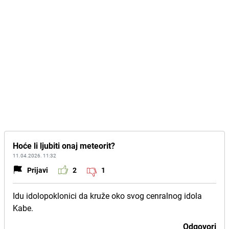
Hoće li ljubiti onaj meteorit?
11.04.2026. 11:32
Prijavi
2
1
Idu idolopoklonici da kruže oko svog cenralnog idola
Kabe.
Odgovori