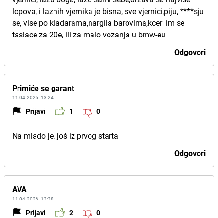
lopova, i laznih vjernika je bisna, sve vjernici,piju, ****sju
se, vise po kladarama,nargila barovima,kceri im se
taslace za 20e, ili za malo vozanja u bmw-eu
Odgovori
Primiće se garant
11.04.2026. 13:24
Prijavi
1
0
Na mlado je, još iz prvog starta
Odgovori
AVA
11.04.2026. 13:38
Prijavi
2
0