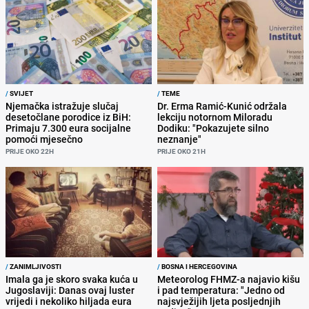
/
SVIJET
/
TEME
Njemačka istražuje slučaj
Dr. Erma Ramić-Kunić održala
desetočlane porodice iz BiH:
lekciju notornom Miloradu
Primaju 7.300 eura socijalne
Dodiku: "Pokazujete silno
pomoći mjesečno
neznanje"
PRIJE OKO 22H
PRIJE OKO 21H
/
ZANIMLJIVOSTI
/
BOSNA I HERCEGOVINA
Imala ga je skoro svaka kuća u
Meteorolog FHMZ-a najavio kišu
Jugoslaviji: Danas ovaj luster
i pad temperatura: "Jedno od
vrijedi i nekoliko hiljada eura
najsvježijih ljeta posljednjih