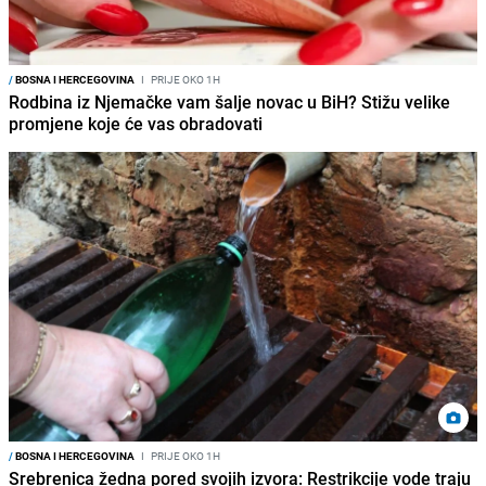
/
BOSNA I HERCEGOVINA
I
PRIJE OKO 1H
Rodbina iz Njemačke vam šalje novac u BiH? Stižu velike
promjene koje će vas obradovati
/
BOSNA I HERCEGOVINA
I
PRIJE OKO 1H
Srebrenica žedna pored svojih izvora: Restrikcije vode traju