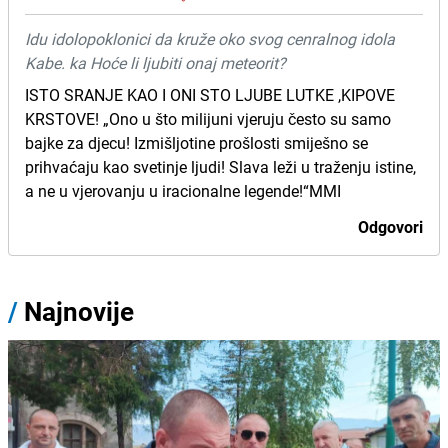
Idu idolopoklonici da kruže oko svog cenralnog idola
Kabe. ka Hoće li ljubiti onaj meteorit?
ISTO SRANJE KAO I ONI STO LJUBE LUTKE ,KIPOVE
KRSTOVE! „Ono u što milijuni vjeruju često su samo
bajke za djecu! Izmišljotine prošlosti smiješno se
prihvaćaju kao svetinje ljudi! Slava leži u traženju istine,
a ne u vjerovanju u iracionalne legende!“MMI
Odgovori
/
Najnovije