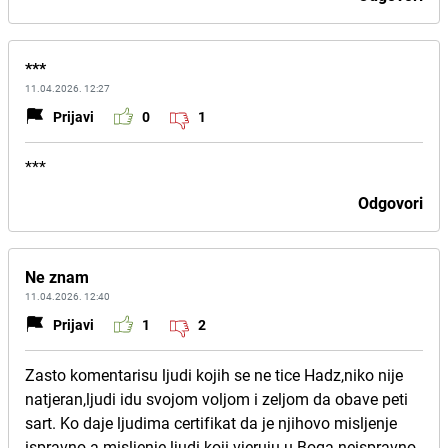
***
11.04.2026. 12:27
Prijavi
0
1
***
Odgovori
Ne znam
11.04.2026. 12:40
Prijavi
1
2
Zasto komentarisu ljudi kojih se ne tice Hadz,niko nije
natjeran,ljudi idu svojom voljom i zeljom da obave peti
sart. Ko daje ljudima certifikat da je njihovo misljenje
ispravno a misljenje ljudi koji vjeruju u Boga neispravno.