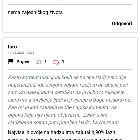
nema zajedničkog života
Odgovori
Ibro
11.04.2026. 13:23
Prijavi
1
1
Zasto komentarisu ljudi kojih se ne tice Hadz,niko nije
natjeran,ljudi idu svojom voljom i zeljom da obave peti
sart. Ko daje ljudima certifikat da je njihovo misljenje
ispravno a misljenje ljudi koji vjeruju u Boga neispravno.
Zao mi je kad zalutale osobe napisu komentar na
objavu koja nije njima objavljena. Zelim svim
Hadzijama sretan put i primljen Hadz. ka Ne znam
Najvise ih ovdje na hadzu ima zalutalih,90% lazni
vjernici, lazu boga, lazu sami sebe,drzava sa najvise