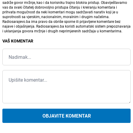
sadrže govor mržnje, kao i da korisniku trajno blokira pristup. Obaviještavamo
vas da svaki čitatelj dobrovoljno pristupa čitanju i kreiranju komentara i
prihvata mogućnost da neki komentari mogu sadržavati narativ koji je u
suprotnosti sa vjerskim, nacionalnim, moralnim i drugim načelima.
Radiosarajevo.ba ima pravo da obriše sporne ili prijavljene komentare bez
najave i objašnjenja. Radiosarajevo.ba koristi automatski sistem prepoznavanja
i uklanjanja govora mržnje i drugih neprimjerenih sadržaja u komentarima.
VAŠ KOMENTAR
OBJAVITE KOMENTAR