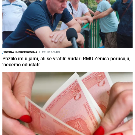
/
BOSNA I HERCEGOVINA
I
PRIJE 36MIN
Pozlilo im u jami, ali se vratili: Rudari RMU Zenica poručuju,
'nećemo odustati'