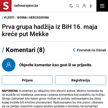
Otvor
/
VIJESTI
/
BOSNA I HERCEGOVINA
Prva grupa hadžija iz BiH 16. maja
kreće put Mekke
/
Komentari (8)
Povratak na članak
Objavite komentar kao gost ili se prijavite.
Prijava
Registracija
NAPOMENA:
Komentari su isključivo lični stavovi autora. Molimo korisnike da
se suzdrže od vrijeđanja, psovanja i pisanja komentara koji podstiču na mržnju.
Strogo zabranjen bilo kakav govor mržnje na portalu radiosarajevo.ba, zbog
kojeg možete biti krivično procesuirani. Radiosarajevo.ba ima pravo i obavezu
da na zahtjev zvaničnih organa dostavi podatke o korisniku čiji komentari