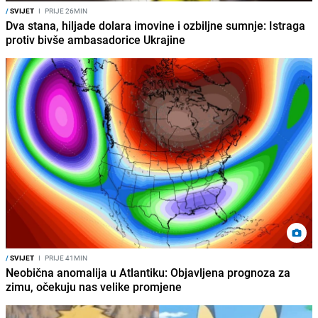
/
SVIJET
I
PRIJE 26MIN
Dva stana, hiljade dolara imovine i ozbiljne sumnje: Istraga
protiv bivše ambasadorice Ukrajine
/
SVIJET
I
PRIJE 41MIN
Neobična anomalija u Atlantiku: Objavljena prognoza za
zimu, očekuju nas velike promjene