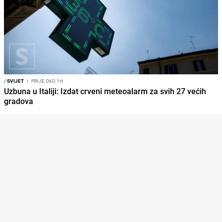
/
SVIJET
I
PRIJE OKO 1H
Uzbuna u Italiji: Izdat crveni meteoalarm za svih 27 većih
gradova