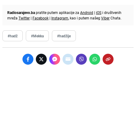
Radiosarajevo.ba
pratite putem aplikacije za
Android
|
iOS
i društvenih
mreža
Twitter
|
Facebook
|
Instagram
, kao i putem našeg
Viber
Chata.
#hadž
#Mekka
#hadžije