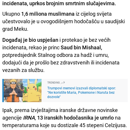
incidenata, uprkos brojnim smrtnim slučajevima.
Ukupno
1,6 miliona muslimana
iz cijelog svijeta
učestvovalo je u ovogodišnjem hodočašću u saudijski
grad Meku.
Događaj je bio uspješan
i protekao je bez većih
incidenata, rekao je princ
Saud bin Mishaal,
potpredsjednik Stalnog odbora za hadž i umru,
dodajući da je prošlo bez zdravstvenih ili incidenata
vezanih za službu.
TRENDING
Trumpovi memovi izazvali diplomatski spor:
"Ne koristite Maria, Pokemone i Naruta bez
dozvole"
Ipak, prema izvještajima iranske državne novinske
agencije
IRNA
,
13 iranskih hodočasnika je umrlo
na
temperaturama koje su dostizale 45 stepeni Celzijusa.