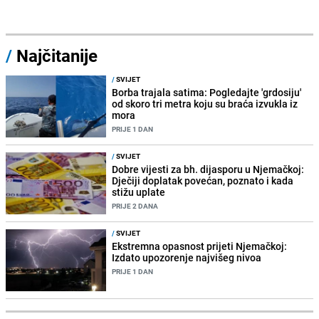
/
Najčitanije
/
SVIJET
Borba trajala satima: Pogledajte 'grdosiju'
od skoro tri metra koju su braća izvukla iz
mora
PRIJE 1 DAN
/
SVIJET
Dobre vijesti za bh. dijasporu u Njemačkoj:
Dječiji doplatak povećan, poznato i kada
stižu uplate
PRIJE 2 DANA
/
SVIJET
Ekstremna opasnost prijeti Njemačkoj:
Izdato upozorenje najvišeg nivoa
PRIJE 1 DAN