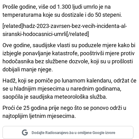
Prošle godine, više od 1.300 ljudi umrlo je na
temperaturama koje su dostizale i do 50 stepeni.
[related]hadz-2023-zavrsen-bez-vecih-incidenta-al-
siranski-hodocasnici-umrli[/related]
Ove godine, saudijske vlasti su poduzele mjere kako bi
izbjegle ponavljanje katastrofe, pooštrivši mjere protiv
hodočasnika bez službene dozvole, koji su u prošlosti
dobijali manje njege.
Hadž, koji se pomiče po lunarnom kalendaru, održat će
se u hladnijim mjesecima u narednim godinama,
saopćila je saudijska meteorološka služba.
Proći će 25 godina prije nego što se ponovo održi u
najtoplijim ljetnim mjesecima.
Dodajte Radiosarajevo.ba u omiljene Google izvore