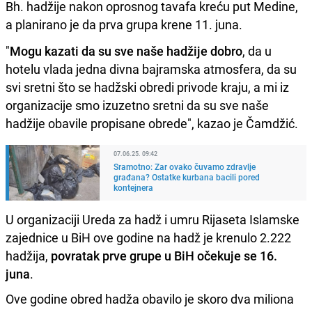
Bh. hadžije nakon oprosnog tavafa kreću put Medine,
a planirano je da prva grupa krene 11. juna.
"
Mogu kazati da su sve naše hadžije dobro
, da u
hotelu vlada jedna divna bajramska atmosfera, da su
svi sretni što se hadžski obredi privode kraju, a mi iz
organizacije smo izuzetno sretni da su sve naše
hadžije obavile propisane obrede", kazao je Čamdžić.
07.06.25. 09:42
Sramotno: Zar ovako čuvamo zdravlje
građana? Ostatke kurbana bacili pored
kontejnera
U organizaciji Ureda za hadž i umru Rijaseta Islamske
zajednice u BiH ove godine na hadž je krenulo 2.222
hadžija,
povratak prve grupe u BiH očekuje se 16.
juna
.
Ove godine obred hadža obavilo je skoro dva miliona