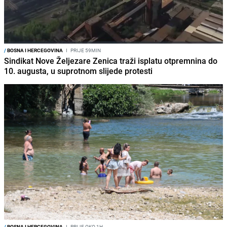
/
BOSNA I HERCEGOVINA
I
PRIJE 59MIN
Sindikat Nove Željezare Zenica traži isplatu otpremnina do
10. augusta, u suprotnom slijede protesti
/
BOSNA I HERCEGOVINA
I
PRIJE OKO 1H