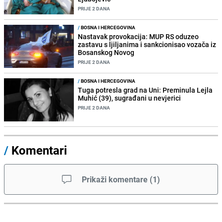
PRIJE 2 DANA
/
BOSNA I HERCEGOVINA
Nastavak provokacija: MUP RS oduzeo
zastavu s ljiljanima i sankcionisao vozača iz
Bosanskog Novog
PRIJE 2 DANA
/
BOSNA I HERCEGOVINA
Tuga potresla grad na Uni: Preminula Lejla
Muhić (39), sugrađani u nevjerici
PRIJE 2 DANA
/
Komentari
Prikaži komentare
(
1
)