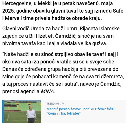
Hercegovine, u Mekki je u petak navečer 6. maja
2025. godine obavila glavni tavaf te sajj između Safe
i Merve i time privela hadžske obrede kraju.
Glavni vodič Ureda za hadž i umru Rijaseta Islamske
zajednice u BiH
Izet ef. Čamdžić
, sinoć je na svim
nivoima tavafa kao i sajja vladala velika gužva.
"Naše hadžije su
sinoć strpljivo obavile tavaf i sajj i
oko dva sata iza ponoći vratile su se u svoje sobe
.
Danas će određena grupa hadžija biti prevezena do
Mine gdje će pobacati kamenčiće na sva tri džemreta,
a taj proces nastavit će se i sutra", naveo je Čamdžić,
prenosi agencija
MINA.
TRENDING
Mandić poslao žestoku poruku Džemidžiću:
"Koga vi, ba, folirate?"