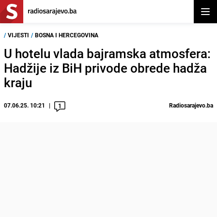
Otvor
/
VIJESTI
/
BOSNA I HERCEGOVINA
U hotelu vlada bajramska atmosfera:
Hadžije iz BiH privode obrede hadža
kraju
07.06.25. 10:21
Radiosarajevo.ba
1