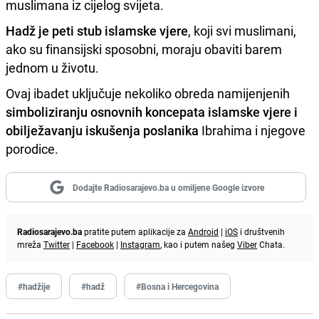
muslimana iz cijelog svijeta.
Hadž je peti stub islamske vjere
, koji svi muslimani,
ako su finansijski sposobni, moraju obaviti barem
jednom u životu.
Ovaj ibadet uključuje nekoliko obreda namijenjenih
simboliziranju osnovnih koncepata islamske vjere i
obilježavanju iskušenja poslanika
Ibrahima i njegove
porodice.
Dodajte Radiosarajevo.ba u omiljene Google izvore
Radiosarajevo.ba
pratite putem aplikacije za
Android
|
iOS
i društvenih
mreža
Twitter
|
Facebook
|
Instagram
, kao i putem našeg
Viber
Chata.
#hadžije
#hadž
#Bosna i Hercegovina