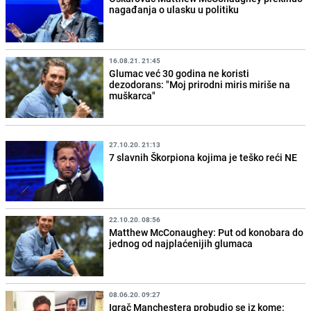
nagađanja o ulasku u politiku
16.08.21. 21:45
Glumac već 30 godina ne koristi
dezodorans: "Moj prirodni miris miriše na
muškarca"
27.10.20. 21:13
7 slavnih Škorpiona kojima je teško reći NE
22.10.20. 08:56
Matthew McConaughey: Put od konobara do
jednog od najplaćenijih glumaca
08.06.20. 09:27
Igrač Manchestera probudio se iz kome: