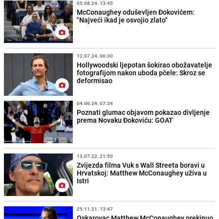
05.08.24. 13:45
McConaughey oduševljen Đokovićem:
"Najveći ikad je osvojio zlato"
12.07.24. 06:30
Hollywoodski ljepotan šokirao obožavatelje
fotografijom nakon uboda pčele: Skroz se
deformisao
04.06.24. 07:34
Poznati glumac objavom pokazao divljenje
prema Novaku Đokoviću: GOAT
13.07.22. 21:50
Zvijezda filma Vuk s Wall Streeta boravi u
Hrvatskoj: Matthew McConaughey uživa u
Istri
29.11.21. 13:47
Oskarovac Matthew McConaughey prekinuo