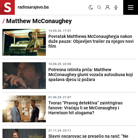
Otvor
/
Matthew McConaughey
14.05.26. 17:57
Povratak Matthewa McConaugheyja nakon
duže pauze: Objavljen trailer za njegov novi
film
10.06.25. 22:06
Potresna istinita priča: Matthew
McConaughey glumi vozača autoubusa koji
spašava djecu iz požara
01.06.25. 21:07
Tvorac "Pravog detektiva" zaintrigirao
fanove: Vraćaju li se McConaughey i
Harrelson hit ulogama?
21.11.24. 23:11
Slavni oscarovac se preselio na ranč: "Ne