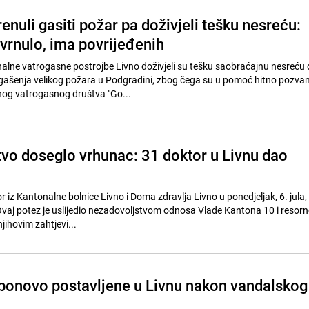
enuli gasiti požar pa doživjeli tešku nesreću:
evrnulo, ima povrijeđenih
alne vatrogasne postrojbe Livno doživjeli su tešku saobraćajnu nesreću 
ju gašenja velikog požara u Podgradini, zbog čega su u pomoć hitno pozvan
nog vatrogasnog društva "Go...
vo doseglo vrhunac: 31 doktor u Livnu dao
or iz Kantonalne bolnice Livno i Doma zdravlja Livno u ponedjeljak, 6. jula, 
 Ovaj potez je uslijedio nezadovoljstvom odnosa Vlade Kantona 10 i resor
jihovim zahtjevi...
ponovo postavljene u Livnu nakon vandalskog