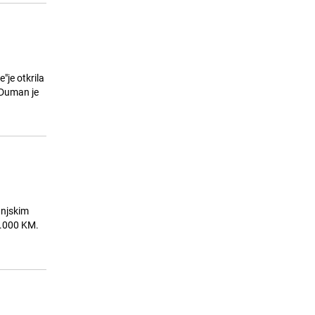
"je otkrila
 Duman je
anjskim
0.000 KM.