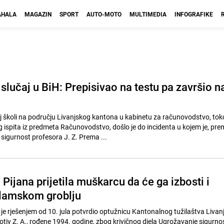
HALA
MAGAZIN
SPORT
AUTO-MOTO
MULTIMEDIA
INFOGRAFIKE
lučaj u BiH: Prepisivao na testu pa završio n
j školi na području Livanjskog kantona u kabinetu za računovodstvo, to
ispita iz predmeta Računovodstvo, došlo je do incidenta u kojem je, pre
igurnost profesora J. Z. Prema ...
 Pijana prijetila muškarcu da će ga izbosti i
islamskom groblju
 je rješenjem od 10. jula potvrdio optužnicu Kantonalnog tužilaštva Livan
otiv Z. A., rođene 1994. godine, zbog krivičnog djela Ugrožavanje sigurnos