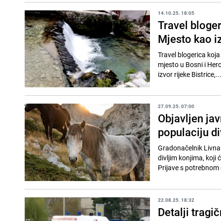
14.10.25. 18:05
Travel bloger
Mjesto kao i
Travel blogerica koja 
mjesto u Bosni i Her
izvor rijeke Bistrice,..
27.09.25. 07:00
Objavljen jav
populaciju di
Gradonačelnik Livna D
divljim konjima, koj
Prijave s potrebnom 
22.08.25. 18:32
Detalji tragi