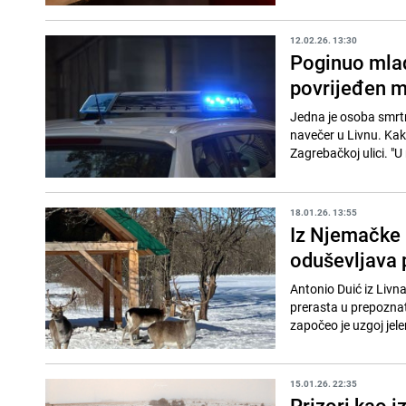
12.02.26. 13:30
Poginuo mlad
povrijeđen m
Jedna je osoba smrtn
navečer u Livnu. Kak
Zagrebačkoj ulici. "U 
18.01.26. 13:55
Iz Njemačke 
oduševljava 
Antonio Duić iz Livna
prerasta u prepoznatl
započeo je uzgoj jele
15.01.26. 22:35
Prizori kao iz