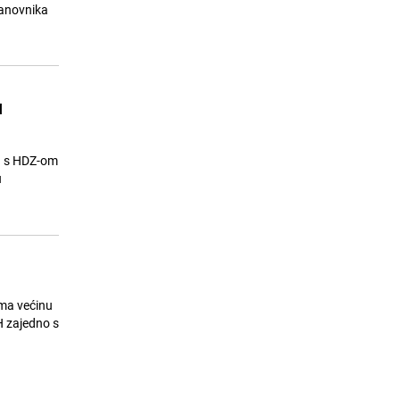
ostati bez vode
tanovnika
24.07.26. 08:11
|
LOKALNE TEME
u
ja s HDZ-om
u
ima većinu
H zajedno s