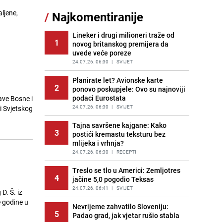
11
čokolade i kokosa bez pečenja,
ljene,
/
Najkomentiranije
jednostavan desert bez imalo muke
g
PRIJE 2 DANA
|
RECEPTI
Lineker i drugi milioneri traže od
1
novog britanskog premijera da
Pojavili su vam se mravi u kući? Bez
12
uvede veće poreze
brige, ovo su najbolji načini da ih se
riješite
24.07.26. 06:30
|
SVIJET
PRIJE 2 DANA
|
ŽIVOT I STIL
Planirate let? Avionske karte
2
ponovo poskupjele: Ovo su najnoviji
Kako izgleda travnjak stadiona
13
podaci Eurostata
tave Bosne i
Koševo nakon tri koncerta Dine
Merlina
24.07.26. 06:30
|
SVIJET
i Svjetskog
PRIJE 2 DANA
|
FOTO
Tajna savršene kajgane: Kako
3
postići kremastu teksturu bez
Tajna savršenog makedonskog
14
mlijeka i vrhnja?
ajvara: Stari recept za kremast i
bogat okus
24.07.26. 06:30
|
RECEPTI
PRIJE 1 DAN
|
RECEPTI
Treslo se tlo u Americi: Zemljotres
4
jačine 5,0 pogodio Teksas
Ogromna potrošnja vode u dijelu
15
BiH: Inspektori krenuli u kontrole,
24.07.26. 06:41
|
SVIJET
Đ. Š. iz
slijede kazne
e godine u
Nevrijeme zahvatilo Sloveniju:
PRIJE 2 DANA
|
BOSNA I HERCEGOVINA
5
Padao grad, jak vjetar rušio stabla