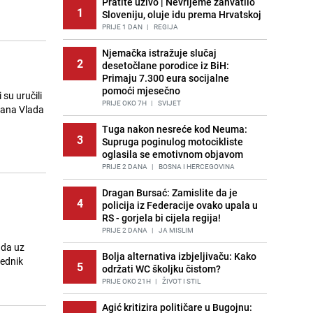
Pratite uživo | Nevrijeme zahvatilo
1
Sloveniju, oluje idu prema Hrvatskoj
PRIJE 1 DAN
|
REGIJA
Njemačka istražuje slučaj
2
desetočlane porodice iz BiH:
Primaju 7.300 eura socijalne
pomoći mjesečno
 su uručili
PRIJE OKO 7H
|
SVIJET
 dana Vlada
Tuga nakon nesreće kod Neuma:
3
Supruga poginulog motocikliste
oglasila se emotivnom objavom
PRIJE 2 DANA
|
BOSNA I HERCEGOVINA
Dragan Bursać: Zamislite da je
4
policija iz Federacije ovako upala u
RS - gorjela bi cijela regija!
PRIJE 2 DANA
|
JA MISLIM
ada uz
Bolja alternativa izbjeljivaču: Kako
jednik
5
održati WC školjku čistom?
PRIJE OKO 21H
|
ŽIVOT I STIL
Agić kritizira političare u Bugojnu: