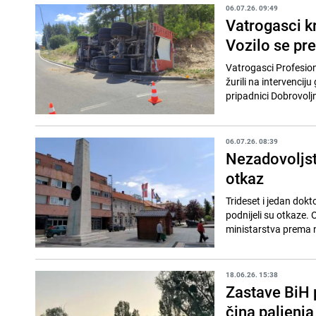
06.07.26. 09:49
Vatrogasci kr
Vozilo se pr
Vatrogasci Profesion
žurili na intervenci
pripadnici Dobrovolj
06.07.26. 08:39
Nezadovoljst
otkaz
Trideset i jedan dokt
podnijeli su otkaze.
ministarstva prema n
18.06.26. 15:38
Zastave BiH 
čina paljenja