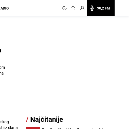
RADIO
90,2 FM
a
kom
ma
/
Najčitanije
jskog
ti iz člana