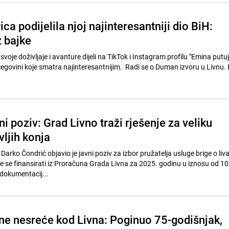
ica podijelila njoj najinteresantniji dio BiH:
z bajke
svoje doživljaje i avanture dijeli na TikTok i Instagram profilu "Emina putuje
cegovini koje smatra najinteresantnijim. Radi se o Duman izvoru u Livnu.
.
ni poziv: Grad Livno traži rješenje za veliku
vljih konja
arko Čondrić objavio je javni poziv za izbor pružatelja usluge brige o liv
i će se finansirati iz Proračuna Grada Livna za 2025. godinu u iznosu od 1
dokumentacij...
čne nesreće kod Livna: Poginuo 75-godišnjak,