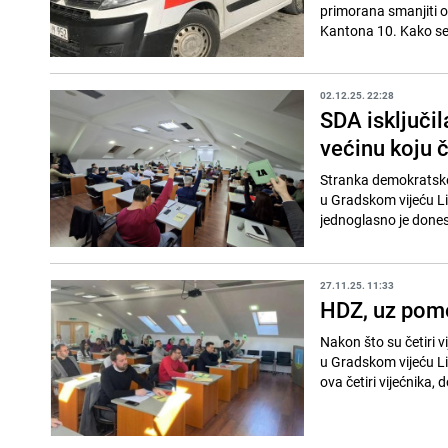
primorana smanjiti 
Kantona 10. Kako se
02.12.25. 22:28
SDA isključil
većinu koju 
Stranka demokratske 
u Gradskom vijeću Liv
jednoglasno je dones
27.11.25. 11:33
HDZ, uz pomo
Nakon što su četiri 
u Gradskom vijeću Li
ova četiri vijećnika, do