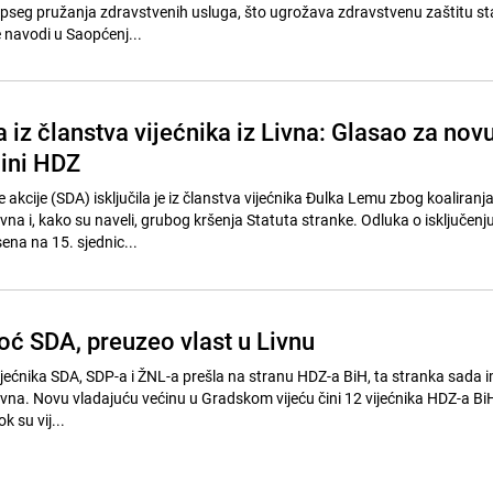
opseg pružanja zdravstvenih usluga, što ugrožava zdravstvenu zaštitu s
 navodi u Saopćenj...
a iz članstva vijećnika iz Livna: Glasao za nov
čini HDZ
akcije (SDA) isključila je iz članstva vijećnika Đulka Lemu zbog koaliran
na i, kako su naveli, grubog kršenja Statuta stranke. Odluka o isključenj
ena na 15. sjednic...
ć SDA, preuzeo vlast u Livnu
vijećnika SDA, SDP-a i ŽNL-a prešla na stranu HDZ-a BiH, ta stranka sada 
vna. Novu vladajuću većinu u Gradskom vijeću čini 12 vijećnika HDZ-a Bi
k su vij...