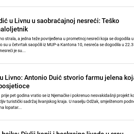
ić u Livnu u saobraćajnoj nesreći: Teško
aloljetnik
o strala, a jedna teže povrijeđena u prometnoj nesreći koja se dogodila u 
o su u četvrtak saopćili iz MUP-a Kantona 10, nesreća se dogodila u 22.35
nesreći je su...
u Livno: Antonio Duić stvorio farmu jelena koj
posjetioce
 prije pet godina vratio se iz Njemačke i pokrenuo nesvakidašnji projekt k
jiv turistički sadržaj livanjskog kraja. U naselju Odžak, smještenom podn
na lopatar...
 bajke: Divlji konji i beskrajne livade u srcu