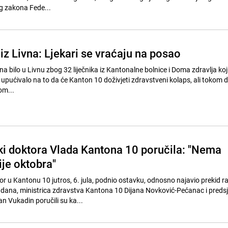
og zakona Fede...
i iz Livna: Ljekari se vraćaju na posao
na bilo u Livnu zbog 32 liječnika iz Kantonalne bolnice i Doma zdravlja koji
e upućivalo na to da će Kanton 10 doživjeti zdravstveni kolaps, ali tokom
om...
i doktora Vlada Kantona 10 poručila: "Nema
ije oktobra"
or u Kantonu 10 jutros, 6. jula, podnio ostavku, odnosno najavio prekid r
dana, ministrica zdravstva Kantona 10 Dijana Novković-Pećanac i preds
n Vukadin poručili su ka...