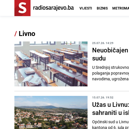
VIJESTI
BIZNIS
METROMA
/
Livno
25.07.26. 14:29
Neuobičajen s
sudu
U Srednjoj strukovno
polaganja popravnog 
navodima, ugrožena s
15.07.26. 19:52
Užas u Livnu:
sahraniti u 
Općinski sud u Livnu
kantona od 6. jula pr