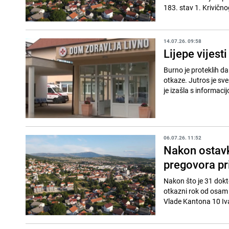
183. stav 1. Krivičn
14.07.26. 09:58
Lijepe vijest
Burno je proteklih da
otkaze. Jutros je sv
je izašla s informacij
06.07.26. 11:52
Nakon ostavk
pregovora pr
Nakon što je 31 dokt
otkazni rok od osam 
Vlade Kantona 10 Iva