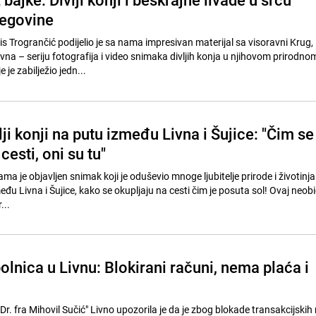
cegovine
s Trogrančić podijelio je sa nama impresivan materijal sa visoravni Krug,
vna – seriju fotografija i video snimaka divljih konja u njihovom prirodno
 je zabilježio jedn...
lji konji na putu između Livna i Šujice: "Čim se
cesti, oni su tu"
 je objavljen snimak koji je oduševio mnoge ljubitelje prirode i životinja –
među Livna i Šujice, kako se okupljaju na cesti čim je posuta sol! Ovaj neob
...
lnica u Livnu: Blokirani računi, nema plaća i
r. fra Mihovil Sučić" Livno upozorila je da je zbog blokade transakcijskih