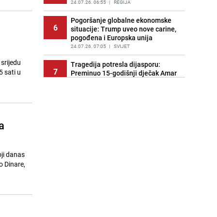
24.07.26. 06:55
|
REGIJA
Pogoršanje globalne ekonomske
6
situacije: Trump uveo nove carine,
pogođena i Europska unija
24.07.26. 07:05
|
SVIJET
srijedu
Tragedija potresla dijasporu:
7
 sati u
Preminuo 15-godišnji dječak Amar
Ahmatović
24.07.26. 07:16
|
REGIJA
Incident na plaži u Hrvatskoj:
8
"Koncesionari" napali oca s dvoje
a
male djece zbog ležaljki?
24.07.26. 07:20
|
REGIJA
Turizam u haosu: Dubai nudi skoro
oji danas
9
1.400 KM onima koji dovedu gosta
o Dinare,
iz inostranstva
24.07.26. 07:32
|
SVIJET
Transfer još nije riješen: Dominik
10
Livaković se vraća u Hrvatsku na
terapije