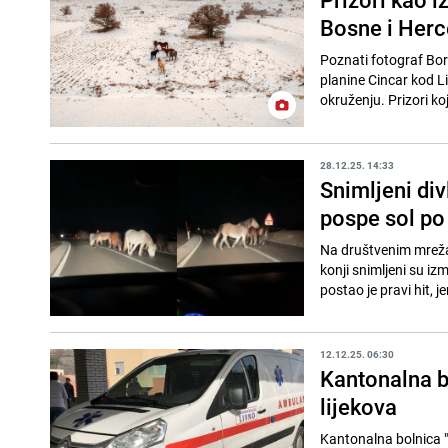
Bosne i Her
Poznati fotograf Bori
planine Cincar kod Li
okruženju. Prizori koje
28.12.25. 14:33
Snimljeni div
pospe sol po 
Na društvenim mrežama
konji snimljeni su iz
postao je pravi hit, jer
12.12.25. 06:30
Kantonalna bo
lijekova
Kantonalna bolnica "D