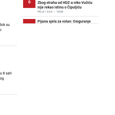
6
Zbog straha od HDZ-a niko Vučiću
nije rekao istinu o Čipuljiću
PRIJE 1 DAN
|
TEME
Pijana sjela za volan: Osiguranje
dok su
7
odbilo isplatu štete na vozilu koje je
i
slupala Anja Ljubojević
PRIJE 2 DANA
|
BOSNA I HERCEGOVINA
Znate li šta Dino Merlin pojede prije
8
izlaska na scenu? Njegov ritual
iznenadio mnoge
PRIJE 1 DAN
|
SHOWBIZ
Akcija na Dobrinji: Specijalci MUP-a
9
KS opkolili zgradu
u 8 sati
PRIJE 2 DANA
|
LOKALNE TEME
nog
Nastavak provokacija: MUP RS
10
oduzeo zastavu s ljiljanima i
sankcionisao vozača iz Bosanskog
Novog
PRIJE 1 DAN
|
BOSNA I HERCEGOVINA
Kao iz slastičarne: Rolada od