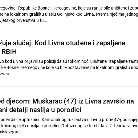
govine i Republike Bosne i Hercegovine, koje su ranije bile uništene i zapa
e na lokalnom igralištu u selu Golinjevo kod Livna. Prema riječima jedno
jetskog prvenstva u fu...
ažuje slučaj: Kod Livna otuđene i zapaljene
i RBiH
vo kod Livna prijavili su policiji da su tokom noći uništene i zapaljene zas
ke Bosne i Hercegovine koje su bile postavljene na lokalnom igralištu uoč
zvan...
ed djecom: Muškarac (47) iz Livna završio na
ni detalji nasilja u porodici
potvrdio je optužnicu Kantonalnog tužilaštva u Livnu protiv 47-godišnjeg 
riičnog djela nasilja u porodici. Optuženog se tereti da je 2. februara ov
mislavgrad...