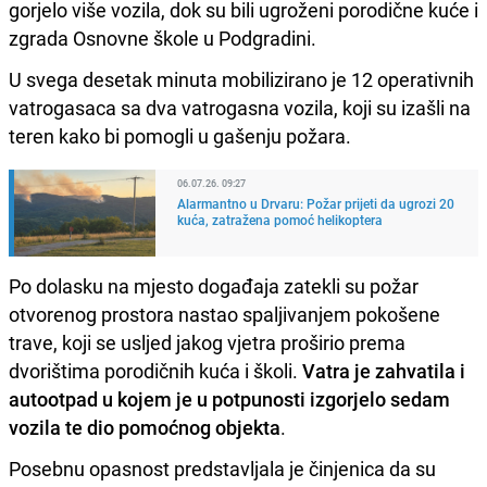
gorjelo više vozila, dok su bili ugroženi porodične kuće i
zgrada Osnovne škole u Podgradini.
U svega desetak minuta mobilizirano je 12 operativnih
vatrogasaca sa dva vatrogasna vozila, koji su izašli na
teren kako bi pomogli u gašenju požara.
06.07.26. 09:27
Alarmantno u Drvaru: Požar prijeti da ugrozi 20
kuća, zatražena pomoć helikoptera
Po dolasku na mjesto događaja zatekli su požar
otvorenog prostora nastao spaljivanjem pokošene
trave, koji se usljed jakog vjetra proširio prema
dvorištima porodičnih kuća i školi.
Vatra je zahvatila i
autootpad u kojem je u potpunosti izgorjelo sedam
vozila te dio pomoćnog objekta
.
Posebnu opasnost predstavljala je činjenica da su