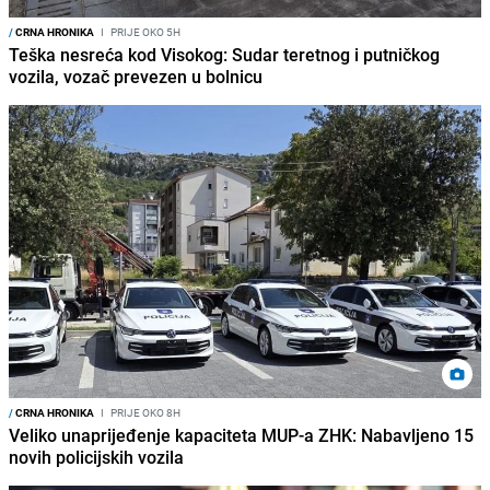
/
CRNA HRONIKA
I
PRIJE OKO 5H
Teška nesreća kod Visokog: Sudar teretnog i putničkog
vozila, vozač prevezen u bolnicu
/
CRNA HRONIKA
I
PRIJE OKO 8H
Veliko unaprijeđenje kapaciteta MUP-a ZHK: Nabavljeno 15
novih policijskih vozila