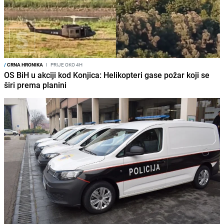
/
CRNA HRONIKA
I
PRIJE OKO 4H
OS BiH u akciji kod Konjica: Helikopteri gase požar koji se
širi prema planini