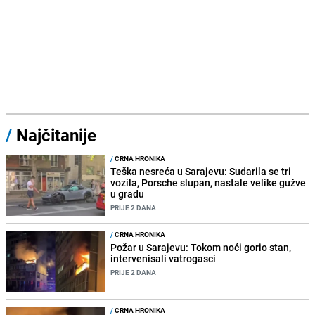
/
Najčitanije
/
CRNA HRONIKA
Teška nesreća u Sarajevu: Sudarila se tri
vozila, Porsche slupan, nastale velike gužve
u gradu
PRIJE 2 DANA
/
CRNA HRONIKA
Požar u Sarajevu: Tokom noći gorio stan,
intervenisali vatrogasci
PRIJE 2 DANA
/
CRNA HRONIKA