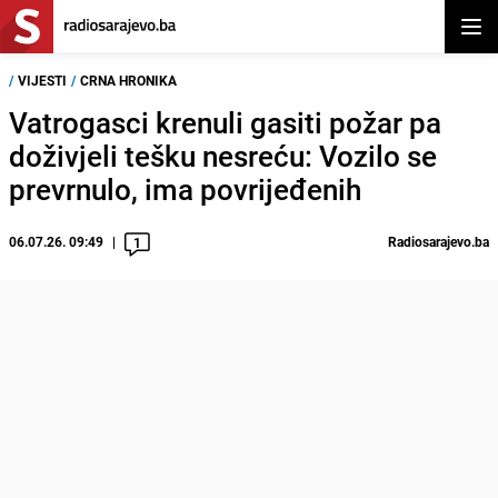
Otvor
/
VIJESTI
/
CRNA HRONIKA
Vatrogasci krenuli gasiti požar pa
doživjeli tešku nesreću: Vozilo se
prevrnulo, ima povrijeđenih
06.07.26. 09:49
Radiosarajevo.ba
1