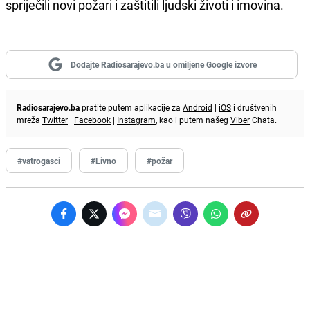
spriječili novi požari i zaštitili ljudski životi i imovina.
Dodajte Radiosarajevo.ba u omiljene Google izvore
Radiosarajevo.ba
pratite putem aplikacije za
Android
|
iOS
i društvenih
mreža
Twitter
|
Facebook
|
Instagram
, kao i putem našeg
Viber
Chata.
#vatrogasci
#Livno
#požar