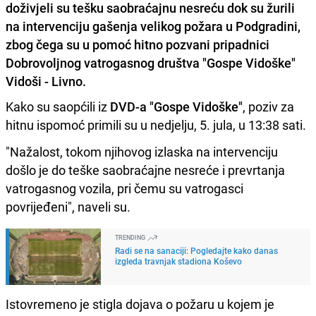
doživjeli su tešku saobraćajnu nesreću dok su žurili
na intervenciju gašenja velikog požara u Podgradini,
zbog čega su u pomoć hitno pozvani pripadnici
Dobrovoljnog vatrogasnog društva "Gospe Vidoške"
Vidoši - Livno.
Kako su saopćili iz
DVD-a "Gospe Vidoške"
, poziv za
hitnu ispomoć primili su u nedjelju, 5. jula, u 13:38 sati.
"Nažalost, tokom njihovog izlaska na intervenciju
došlo je do teške saobraćajne nesreće i prevrtanja
vatrogasnog vozila, pri čemu su vatrogasci
povrijeđeni", naveli su.
TRENDING
Radi se na sanaciji: Pogledajte kako danas
izgleda travnjak stadiona Koševo
Istovremeno je stigla dojava o požaru u kojem je