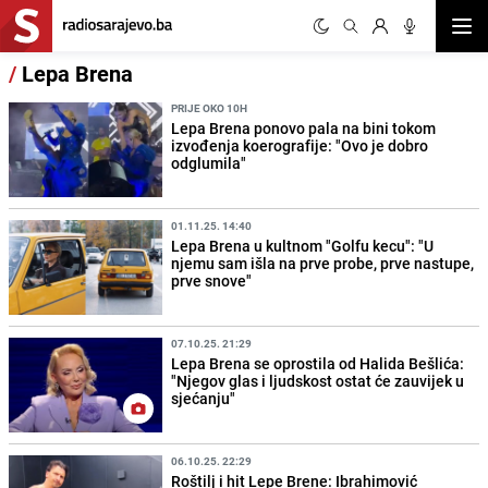
Otvor
/
Lepa Brena
PRIJE OKO 10H
Lepa Brena ponovo pala na bini tokom
izvođenja koerografije: "Ovo je dobro
odglumila"
01.11.25. 14:40
Lepa Brena u kultnom "Golfu kecu": "U
njemu sam išla na prve probe, prve nastupe,
prve snove"
07.10.25. 21:29
Lepa Brena se oprostila od Halida Bešlića:
"Njegov glas i ljudskost ostat će zauvijek u
sjećanju"
06.10.25. 22:29
Roštilj i hit Lepe Brene: Ibrahimović