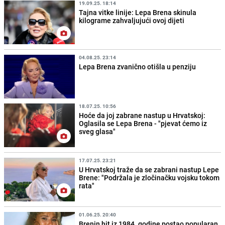
19.09.25. 18:14
Tajna vitke linije: Lepa Brena skinula
kilograme zahvaljujući ovoj dijeti
04.08.25. 23:14
Lepa Brena zvanično otišla u penziju
18.07.25. 10:56
Hoće da joj zabrane nastup u Hrvatskoj:
Oglasila se Lepa Brena - "pjevat ćemo iz
sveg glasa"
17.07.25. 23:21
U Hrvatskoj traže da se zabrani nastup Lepe
Brene: "Podržala je zločinačku vojsku tokom
rata"
01.06.25. 20:40
Brenin hit iz 1984. godine postao popularan