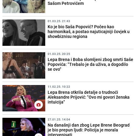
Sašom Petrovićem
01.03.25. 21:43
Ko je bio Saša Popović? Počeo kao
harmonikaš, a postao najuticajniji čovjek u
showbiznisu regiona
01.03.25. 20:25
Lepa Brena i Boba slomljeni zbog smrti Saše
Popovića: "Trebalo je da uživa, a dogodilo
se ovo"
11.02.25. 10:22
Lepa Brena otkrila detalje o trudnoći
Aleksandre Prijović: "Ovo mi govori ženska
intuicija"
27.01.25. 14:04
Na današnji dan zbog Lepe Brene Beograd
je bio prepun ljudi: Policija je morala
intervenisati