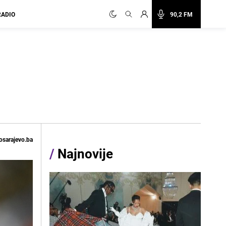
RADIO
90,2 FM
osarajevo.ba
/
Najnovije