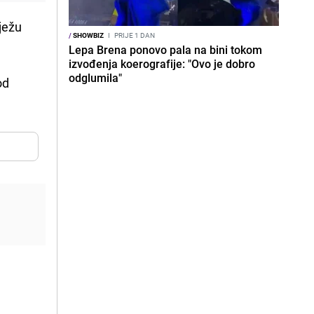
vježu
/
SHOWBIZ
I
PRIJE 1 DAN
Lepa Brena ponovo pala na bini tokom
izvođenja koerografije: "Ovo je dobro
odglumila"
od