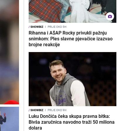
/
SHOWBIZ
I
PRIJE OKO 5H
Rihanna i A$AP Rocky privukli pažnju
snimkom: Ples slavne pjevačice izazvao
brojne reakcije
/
SHOWBIZ
I
PRIJE OKO 9H
Luku Dončića čeka skupa pravna bitka:
Bivša zaručnica navodno traži 50 miliona
dolara