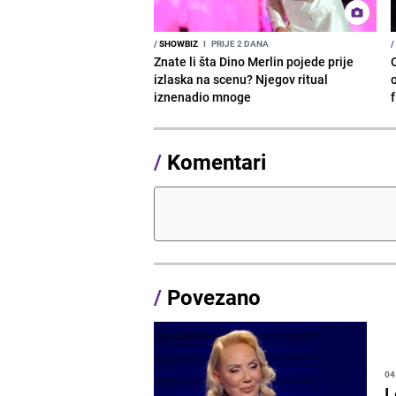
/
SHOWBIZ
I
PRIJE 2 DANA
/
Znate li šta Dino Merlin pojede prije
izlaska na scenu? Njegov ritual
o
iznenadio mnoge
/
Komentari
/
Povezano
04
L