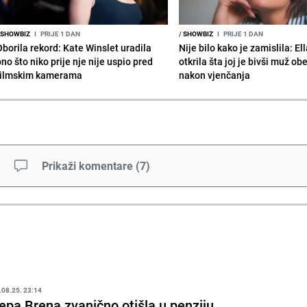
SHOWBIZ
I
PRIJE 1 DAN
/
SHOWBIZ
I
PRIJE 1 DAN
Oborila rekord: Kate Winslet uradila
Nije bilo kako je zamislila: El
no što niko prije nje nije uspio pred
otkrila šta joj je bivši muž ob
filmskim kamerama
nakon vjenčanja
Prikaži komentare
(
7
)
.08.25. 23:14
epa Brena zvanično otišla u penziju