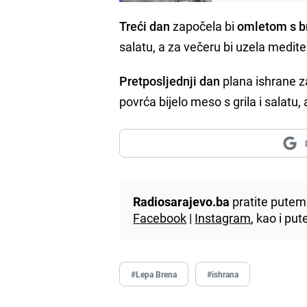
Treći dan
započela bi
omletom s b
salatu, a za večeru bi uzela medit
Pretposljednji dan
plana ishrane 
povrća bijelo meso s grila i salatu,
Radiosarajevo.ba
pratite putem 
Facebook
|
Instagram
, kao i p
#Lepa Brena
#ishrana