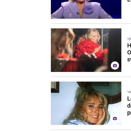
18
H
O
s
18
L
d
p