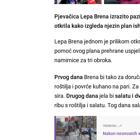
Pjevačica Lepa Brena izrazito pazi
otkrila kako izgleda njezin plan is
Lepa Brena jednom je prilikom otkri
pomoć ovog plana prehrane uspjela
namirnice za tri obroka.
Prvog dana
Brena bi tako za doruč
roštilja i povrće kuhano na pari. Z
sira.
Drugog dana
jela bi
salatu i d
ribu s roštilja i salatu. Tog dana sal
TRENDING
Nakon nesnosnih v