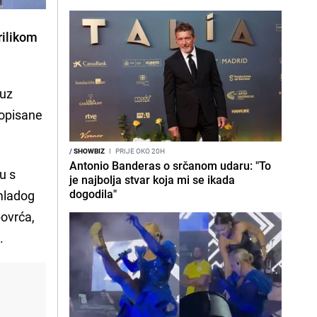
rilikom
 uz
ropisane
/
SHOWBIZ
I
PRIJE OKO 20H
Antonio Banderas o srčanom udaru: "To
u s
je najbolja stvar koja mi se ikada
dogodila"
 mladog
povrća,
.