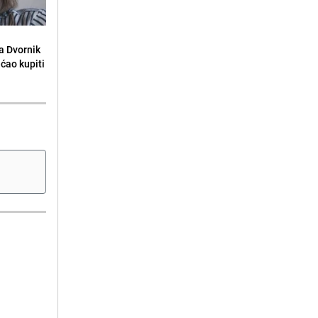
la Dvornik
ećao kupiti