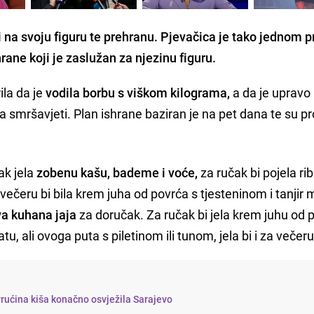
 na svoju figuru te prehranu. Pjevačica je tako jednom p
hrane koji je zaslužan za njezinu figuru.
la da je
vodila borbu s viškom kilograma,
a da je upravo
 smršavjeti. Plan ishrane baziran je na pet dana te su p
ak jela
zobenu kašu, bademe i voće,
za ručak bi pojela rib
a večeru bi bila krem juha od povrća s tjesteninom i tanjir
va kuhana jaja
za doručak. Za ručak bi jela krem juhu od 
atu, ali ovoga puta s piletinom ili tunom, jela bi i za večeru
rućina kiša konačno osvježila Sarajevo