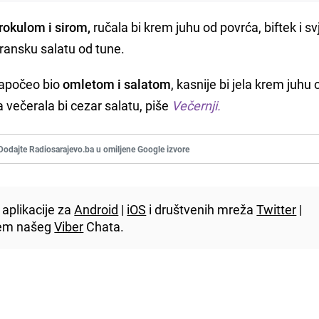
rokulom i sirom,
ručala bi krem juhu od povrća, biftek i s
eransku salatu od tune.
započeo bio
omletom i salatom
, kasnije bi jela krem juhu 
 a večerala bi cezar salatu, piše
Večernji.
Dodajte Radiosarajevo.ba u omiljene Google izvore
aplikacije za
Android
|
iOS
i društvenih mreža
Twitter
|
utem našeg
Viber
Chata.