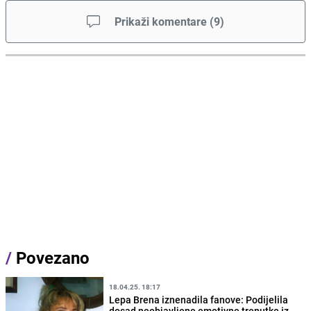
Prikaži komentare
(
9
)
/
Povezano
18.04.25. 18:17
Lepa Brena iznenadila fanove: Podijelila
dosad neobjavljene emotivne trenutke iz