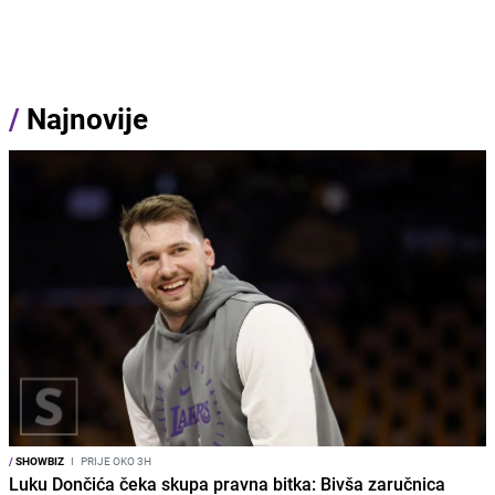
/
Najnovije
/
SHOWBIZ
I
PRIJE OKO 3H
Luku Dončića čeka skupa pravna bitka: Bivša zaručnica