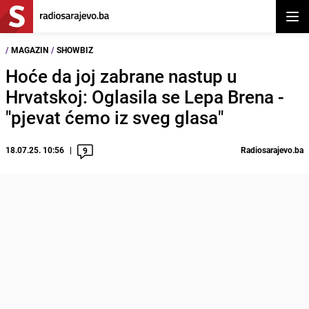
Otvor
/
MAGAZIN
/
SHOWBIZ
Hoće da joj zabrane nastup u
Hrvatskoj: Oglasila se Lepa Brena -
"pjevat ćemo iz sveg glasa"
18.07.25. 10:56
Radiosarajevo.ba
9