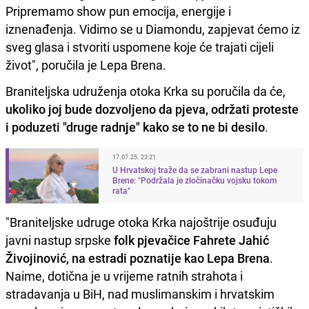
Pripremamo show pun emocija, energije i
iznenađenja. Vidimo se u Diamondu, zapjevat ćemo iz
sveg glasa i stvoriti uspomene koje će trajati cijeli
život", poručila je Lepa Brena.
Braniteljska udruženja otoka Krka su poručila da će,
ukoliko joj bude dozvoljeno da pjeva, održati proteste
i poduzeti "druge radnje" kako se to ne bi desilo
.
17.07.25. 23:21
U Hrvatskoj traže da se zabrani nastup Lepe
Brene: "Podržala je zločinačku vojsku tokom
rata"
"Braniteljske udruge otoka Krka najoštrije osuđuju
javni nastup srpske
folk pjevačice Fahrete Jahić
Živojinović, na estradi poznatije kao Lepa Brena
.
Naime, dotična je u vrijeme ratnih strahota i
stradavanja u BiH, nad muslimanskim i hrvatskim