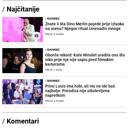
/
Najčitanije
/
SHOWBIZ
Znate li šta Dino Merlin pojede prije izlaska
na scenu? Njegov ritual iznenadio mnoge
PRIJE 2 DANA
/
SHOWBIZ
Oborila rekord: Kate Winslet uradila ono što
niko prije nje nije uspio pred filmskim
kamerama
PRIJE 1 DAN
/
SHOWBIZ
Princ Louis ima hobi, ali mu ne ide baš
najbolje: Porodica nije oduševljena
napretkom
PRIJE 2 DANA
/
Komentari