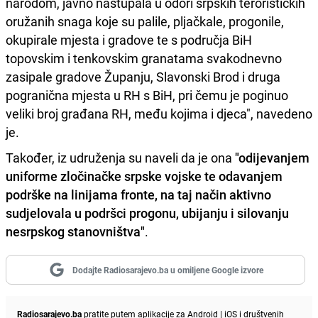
narodom, javno nastupala u odori srpskih terorističkih
oružanih snaga koje su palile, pljačkale, progonile,
okupirale mjesta i gradove te s područja BiH
topovskim i tenkovskim granatama svakodnevno
zasipale gradove Županju, Slavonski Brod i druga
pogranična mjesta u RH s BiH, pri čemu je poginuo
veliki broj građana RH, među kojima i djeca", navedeno
je.
Također, iz udruženja su naveli da je ona
"odijevanjem
uniforme zločinačke srpske vojske te odavanjem
podrške na linijama fronte, na taj način aktivno
sudjelovala u podršci progonu, ubijanju i silovanju
nesrpskog stanovništva"
.
Dodajte Radiosarajevo.ba u omiljene Google izvore
Radiosarajevo.ba
pratite putem aplikacije za
Android
|
iOS
i društvenih