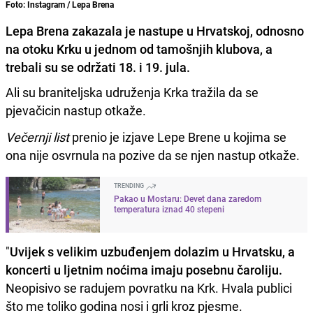
Foto: Instagram / Lepa Brena
Lepa Brena zakazala je nastupe u Hrvatskoj, odnosno
na otoku Krku u jednom od tamošnjih klubova, a
trebali su se održati 18. i 19. jula.
Ali su braniteljska udruženja Krka tražila da se
pjevačicin nastup otkaže.
Večernji list
prenio je izjave Lepe Brene u kojima se
ona nije osvrnula na pozive da se njen nastup otkaže.
TRENDING
Pakao u Mostaru: Devet dana zaredom
temperatura iznad 40 stepeni
"
Uvijek s velikim uzbuđenjem dolazim u Hrvatsku, a
koncerti u ljetnim noćima imaju posebnu čaroliju.
Neopisivo se radujem povratku na Krk. Hvala publici
što me toliko godina nosi i grli kroz pjesme.