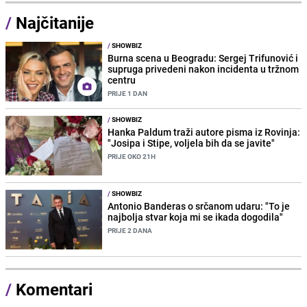
/
Najčitanije
/
SHOWBIZ
Burna scena u Beogradu: Sergej Trifunović i
supruga privedeni nakon incidenta u tržnom
centru
PRIJE 1 DAN
/
SHOWBIZ
Hanka Paldum traži autore pisma iz Rovinja:
"Josipa i Stipe, voljela bih da se javite"
PRIJE OKO 21H
/
SHOWBIZ
Antonio Banderas o srčanom udaru: "To je
najbolja stvar koja mi se ikada dogodila"
PRIJE 2 DANA
/
Komentari