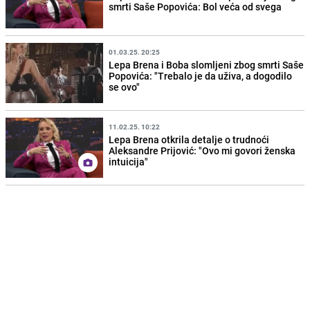
smrti Saše Popovića: Bol veća od svega
01.03.25. 20:25
Lepa Brena i Boba slomljeni zbog smrti Saše
Popovića: "Trebalo je da uživa, a dogodilo
se ovo"
11.02.25. 10:22
Lepa Brena otkrila detalje o trudnoći
Aleksandre Prijović: "Ovo mi govori ženska
intuicija"