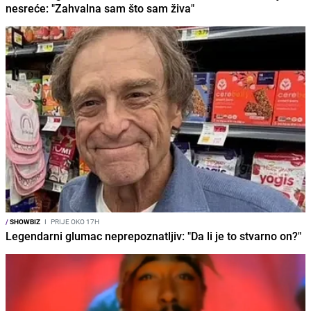
nesreće: "Zahvalna sam što sam živa"
/
SHOWBIZ
I
PRIJE OKO 17H
Legendarni glumac neprepoznatljiv: "Da li je to stvarno on?"