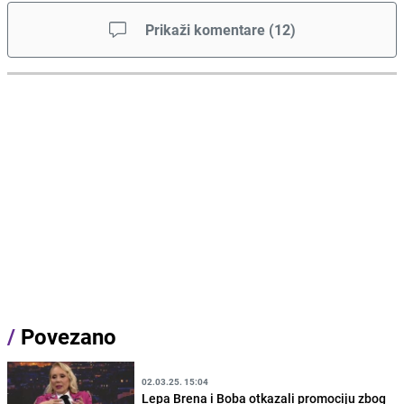
Prikaži komentare
(
12
)
/
Povezano
02.03.25. 15:04
Lepa Brena i Boba otkazali promociju zbog