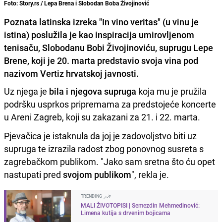
Foto: Story.rs / Lepa Brena i Slobodan Boba Živojinović
Poznata latinska izreka "In vino veritas" (u vinu je
istina) poslužila je kao inspiracija umirovljenom
tenisaču, Slobodanu Bobi Živojinoviću, suprugu Lepe
Brene, koji je 20. marta predstavio svoja vina pod
nazivom Vertiz hrvatskoj javnosti.
Uz njega je
bila i njegova supruga
koja mu je pružila
podršku usprkos pripremama za predstojeće koncerte
u Areni Zagreb, koji su zakazani za 21. i 22. marta.
Pjevačica je istaknula da joj je zadovoljstvo biti uz
supruga te izrazila radost zbog ponovnog susreta s
zagrebačkom publikom. "Jako sam sretna što ću opet
nastupati pred
svojom publikom
", rekla je.
TRENDING
MALI ŽIVOTOPISI | Semezdin Mehmedinović:
Limena kutija s drvenim bojicama