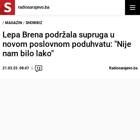
Otvor
/
MAGAZIN
/
SHOWBIZ
Lepa Brena podržala supruga u
novom poslovnom poduhvatu: "Nije
nam bilo lako"
21.03.25. 08:47
Radiosarajevo.ba
12