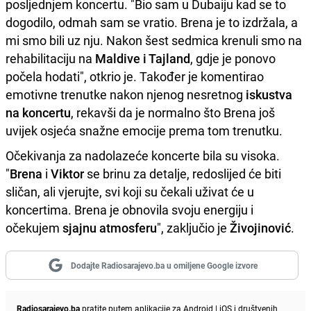
posljednjem koncertu. "Bio sam u Dubaiju kad se to
dogodilo, odmah sam se vratio. Brena je to izdržala, a
mi smo bili uz nju. Nakon šest sedmica krenuli smo na
rehabilitaciju na
Maldive i Tajland
, gdje je ponovo
počela hodati", otkrio je. Također je komentirao
emotivne trenutke nakon njenog nesretnog
iskustva
na koncertu
, rekavši da je normalno što Brena još
uvijek osjeća snažne emocije prema tom trenutku.
Očekivanja za nadolazeće koncerte bila su visoka.
"
Brena
i
Viktor
se brinu za detalje, redoslijed će biti
sličan, ali vjerujte, svi koji su čekali uživat će u
koncertima. Brena je obnovila svoju energiju i
očekujem
sjajnu atmosferu
", zaključio je
Živojinović
.
Dodajte Radiosarajevo.ba u omiljene Google izvore
Radiosarajevo.ba
pratite putem aplikacije za
Android
|
iOS
i društvenih