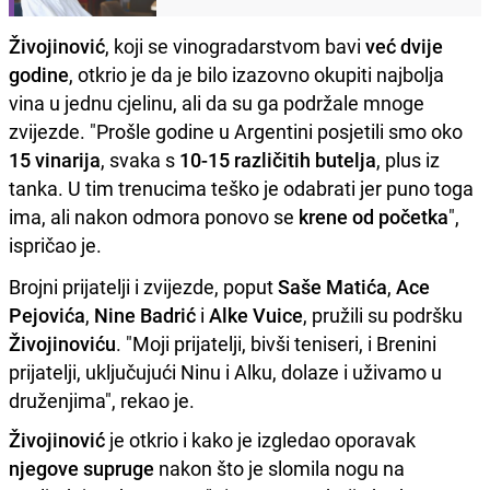
Živojinović
, koji se vinogradarstvom bavi
već dvije
godine
, otkrio je da je bilo izazovno okupiti najbolja
vina u jednu cjelinu, ali da su ga podržale mnoge
zvijezde. "Prošle godine u Argentini posjetili smo oko
15 vinarija
, svaka s
10-15 različitih butelja
, plus iz
tanka. U tim trenucima teško je odabrati jer puno toga
ima, ali nakon odmora ponovo se
krene od početka
",
ispričao je.
Brojni prijatelji i zvijezde, poput
Saše Matića
,
Ace
Pejovića
,
Nine Badrić
i
Alke Vuice
, pružili su podršku
Živojinoviću
. "Moji prijatelji, bivši teniseri, i Brenini
prijatelji, uključujući Ninu i Alku, dolaze i uživamo u
druženjima", rekao je.
Živojinović
je otkrio i kako je izgledao oporavak
njegove supruge
nakon što je slomila nogu na