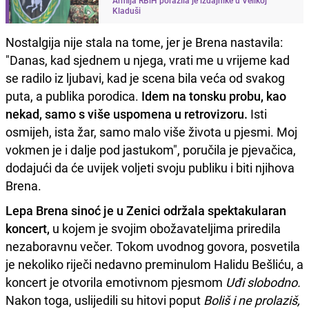
Kladuši
Nostalgija nije stala na tome, jer je Brena nastavila:
"Danas, kad sjednem u njega, vrati me u vrijeme kad
se radilo iz ljubavi, kad je scena bila veća od svakog
puta, a publika porodica.
Idem na tonsku probu, kao
nekad, samo s više uspomena u retrovizoru.
Isti
osmijeh, ista žar, samo malo više života u pjesmi. Moj
vokmen je i dalje pod jastukom", poručila je pjevačica,
dodajući da će uvijek voljeti svoju publiku i biti njihova
Brena.
Lepa Brena sinoć je u Zenici održala spektakularan
koncert,
u kojem je svojim obožavateljima priredila
nezaboravnu večer. Tokom uvodnog govora, posvetila
je nekoliko riječi nedavno preminulom Halidu Bešliću, a
koncert je otvorila emotivnom pjesmom
Uđi slobodno.
Nakon toga, uslijedili su hitovi poput
Boliš i ne prolaziš,