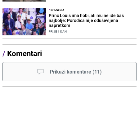
/
SHOWBIZ
Princ Louis ima hobi, ali mu ne ide baš
najbolje: Porodica nije oduševljena
napretkom
PRIJE 1 DAN
/
Komentari
Prikaži komentare
(
11
)