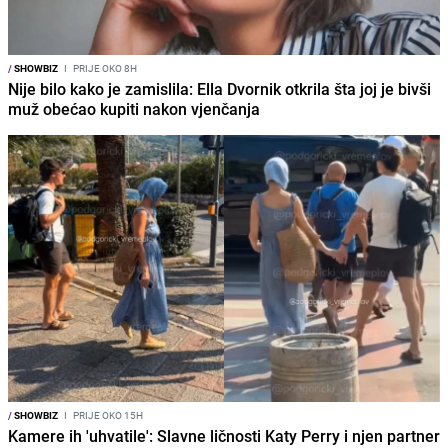
/
SHOWBIZ
I
PRIJE OKO 8H
Nije bilo kako je zamislila: Ella Dvornik otkrila šta joj je bivši
muž obećao kupiti nakon vjenčanja
/
SHOWBIZ
I
PRIJE OKO 15H
Kamere ih 'uhvatile': Slavne ličnosti Katy Perry i njen partner