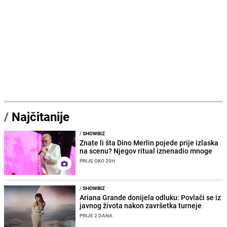
/
Najčitanije
/
SHOWBIZ
Znate li šta Dino Merlin pojede prije izlaska
na scenu? Njegov ritual iznenadio mnoge
PRIJE OKO 20H
/
SHOWBIZ
Ariana Grande donijela odluku: Povlači se iz
javnog života nakon završetka turneje
PRIJE 2 DANA