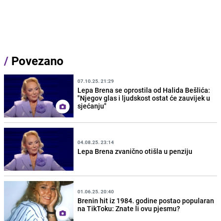
/
Povezano
07.10.25. 21:29
Lepa Brena se oprostila od Halida Bešlića:
"Njegov glas i ljudskost ostat će zauvijek u
sjećanju"
04.08.25. 23:14
Lepa Brena zvanično otišla u penziju
01.06.25. 20:40
Brenin hit iz 1984. godine postao popularan
na TikToku: Znate li ovu pjesmu?