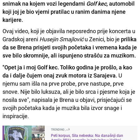
snimak na kojem vozi legendarni
Golf kec,
automobil
koji joj je bio vjerni pratilac u ranim danima njene
karijere.
Ovaj video, koji je objavila neposredno prije koncerta u
Gradskoj areni
Husejin Smajlović
u Zenici, bio je
prilika
da se Brena prisjeti svojih početaka i vremena kada je
sve bilo skromnije, ali ispunjeno strašću za muzikom.
"Opet ja i moj Golf kec. Toliko godina je prošlo, a kao
da i dalje čujem onaj zvuk motora iz Sarajeva.
U
njemu sam išla na prve probe, prve nastupe, prve
snove. Nije bilo luksuza, ali je bilo srca i pjesme koja je
nosila sve", napisala je Brena u objavi, prisjećajući se
svojih početaka kada je muzika bila izvor snage i
inspiracije.
TRENDING
Peti korpus, Sila nebeska: Na današnji dan
Armija RBiH porazila je izdajnike u Velikoj