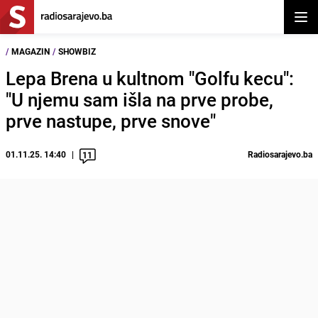
Otvor
/
MAGAZIN
/
SHOWBIZ
Lepa Brena u kultnom "Golfu kecu":
"U njemu sam išla na prve probe,
prve nastupe, prve snove"
01.11.25. 14:40
Radiosarajevo.ba
11