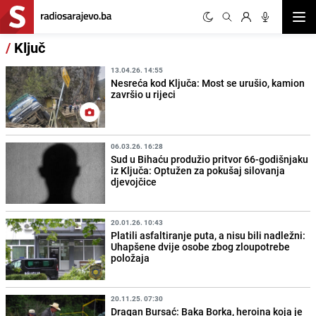
Otvor
/
Ključ
13.04.26. 14:55
Nesreća kod Ključa: Most se urušio, kamion
završio u rijeci
06.03.26. 16:28
Sud u Bihaću produžio pritvor 66-godišnjaku
iz Ključa: Optužen za pokušaj silovanja
djevojčice
20.01.26. 10:43
Platili asfaltiranje puta, a nisu bili nadležni:
Uhapšene dvije osobe zbog zloupotrebe
položaja
20.11.25. 07:30
Dragan Bursać: Baka Borka, heroina koja je