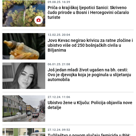
09.08.25. 16:39
Priča o krajiškoj ljepotici Sanici: Skriveno
čudo prirode u Bosni i Hercegovini očaralo
turiste
12.02.25. 20:04
Jovo Kevac negirao krivicu za ratne zločine i
ubistvo više od 250 bošnjačkih civila u
Biljanima
06.01.25. 21:08
Još jedan mladi život ugašen na bh. cesti:
Ovo je djevojka koja je poginula u slijetanju
automobila
27.12.24. 11:06
Ubistvo žene u Ključu: Policija objavila nove
detalje
27.12.24. 09:52
Tužilaštvo o novom slučaju femicida u BiH: