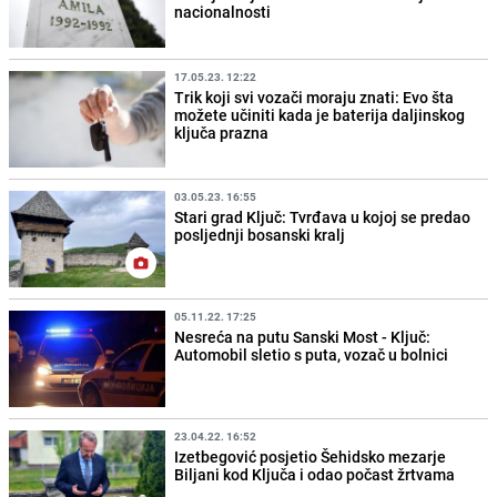
nacionalnosti
17.05.23. 12:22
Trik koji svi vozači moraju znati: Evo šta
možete učiniti kada je baterija daljinskog
ključa prazna
03.05.23. 16:55
Stari grad Ključ: Tvrđava u kojoj se predao
posljednji bosanski kralj
05.11.22. 17:25
Nesreća na putu Sanski Most - Ključ:
Automobil sletio s puta, vozač u bolnici
23.04.22. 16:52
Izetbegović posjetio Šehidsko mezarje
Biljani kod Ključa i odao počast žrtvama