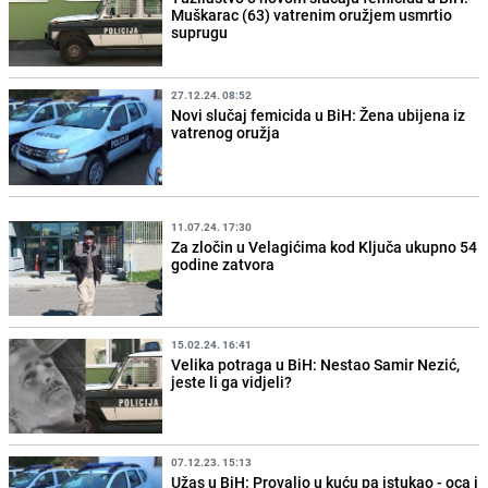
Muškarac (63) vatrenim oružjem usmrtio
suprugu
27.12.24. 08:52
Novi slučaj femicida u BiH: Žena ubijena iz
vatrenog oružja
11.07.24. 17:30
Za zločin u Velagićima kod Ključa ukupno 54
godine zatvora
15.02.24. 16:41
Velika potraga u BiH: Nestao Samir Nezić,
jeste li ga vidjeli?
07.12.23. 15:13
Užas u BiH: Provalio u kuću pa istukao - oca i