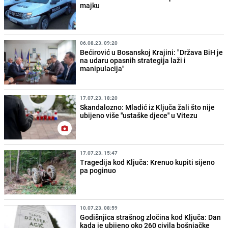
majku
06.08.23. 09:20
Bećirović u Bosanskoj Krajini: "Država BiH je
na udaru opasnih strategija laži i
manipulacija"
17.07.23. 18:20
Skandalozno: Mladić iz Ključa žali što nije
ubijeno više ''ustaške djece'' u Vitezu
17.07.23. 15:47
Tragedija kod Ključa: Krenuo kupiti sijeno
pa poginuo
10.07.23. 08:59
Godišnjica strašnog zločina kod Ključa: Dan
kada je ubijeno oko 260 civila bošnjačke