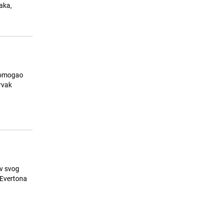
za njegov novi film
aka,
23.07.26. 14:55
|
MUZIKA/FILM/LEKTIRA
 pomogao
rvak
v svog
 Evertona