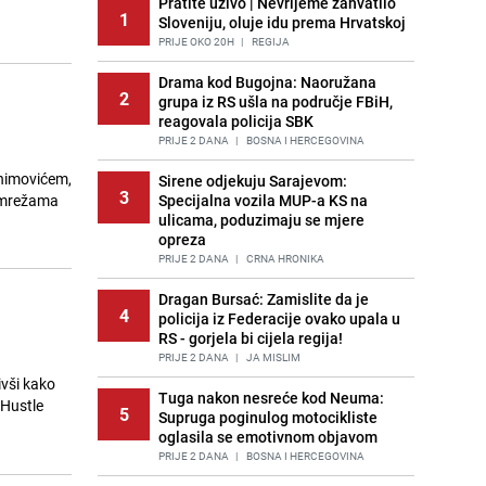
Pratite uživo | Nevrijeme zahvatilo
1
Sloveniju, oluje idu prema Hrvatskoj
PRIJE OKO 20H
|
REGIJA
Drama kod Bugojna: Naoružana
2
grupa iz RS ušla na područje FBiH,
reagovala policija SBK
PRIJE 2 DANA
|
BOSNA I HERCEGOVINA
himovićem,
Sirene odjekuju Sarajevom:
3
m mrežama
Specijalna vozila MUP-a KS na
ulicama, poduzimaju se mjere
opreza
PRIJE 2 DANA
|
CRNA HRONIKA
Dragan Bursać: Zamislite da je
4
policija iz Federacije ovako upala u
RS - gorjela bi cijela regija!
PRIJE 2 DANA
|
JA MISLIM
vši kako
Tuga nakon nesreće kod Neuma:
 Hustle
5
Supruga poginulog motocikliste
oglasila se emotivnom objavom
PRIJE 2 DANA
|
BOSNA I HERCEGOVINA