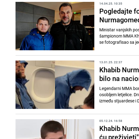
14.04.25. 10:35
Pogledajte f
Nurmagomedo
Ministar vanjskih po
šampionom MMA Khab
se fotografisao sa je
13.01.25. 22:37
Khabib Nurma
bilo na nacio
Legendarni MMA bora
osobljem letjelice. D
između stjuardese i 
05.12.24. 16:58
Khabib Nurm
ću preživjeti"