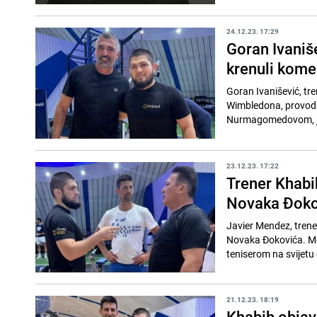
24.12.23. 17:29
Goran Ivaniš
krenuli kome
Goran Ivanišević, tr
Wimbledona, provodi 
Nurmagomedovom, jed
23.12.23. 17:22
Trener Khabi
Novaka Đoko
Javier Mendez, tren
Novaka Đokovića. Mek
teniserom na svijetu d
21.12.23. 18:19
Khabib objavi