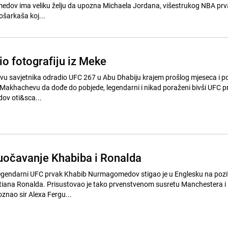
ov ima veliku želju da upozna Michaela Jordana, višestrukog NBA prv
ošarkaša koj...
io fotografiju iz Meke
stvu savjetnika odradio UFC 267 u Abu Dhabiju krajem prošlog mjeseca i
Makhachevu da dođe do pobjede, legendarni i nikad poraženi bivši UFC p
v oti&sca...
uočavanje Khabiba i Ronalda
 legendarni UFC prvak Khabib Nurmagomedov stigao je u Englesku na pozi
ristiana Ronalda. Prisustovao je tako prvenstvenom susretu Manchestera i
znao sir Alexa Fergu...