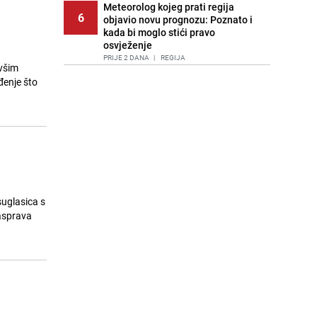
Meteorolog kojeg prati regija
6
objavio novu prognozu: Poznato i
kada bi moglo stići pravo
osvježenje
PRIJE 2 DANA
|
REGIJA
ivšim
enje što
Lice Sarajeva koje ne smijemo
7
ignorisati: Ispod mosta pronađen
improvizovani dom
PRIJE 2 DANA
|
LOKALNE TEME
Agić kritizira političare u Bugojnu:
o
8
Zbog straha od HDZ-a niko Vučiću
nije rekao istinu o Čipuljiću
PRIJE 1 DAN
|
TEME
uglasica s
Pijana sjela za volan: Osiguranje
rasprava
9
odbilo isplatu štete na vozilu koje je
slupala Anja Ljubojević
PRIJE 1 DAN
|
BOSNA I HERCEGOVINA
Akcija na Dobrinji: Specijalci MUP-a
10
KS opkolili zgradu
PRIJE 1 DAN
|
LOKALNE TEME