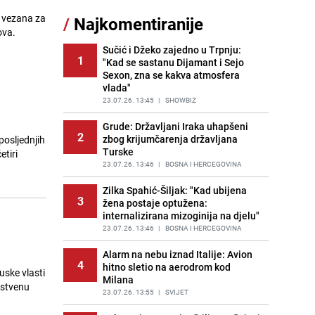
Šta se dešava u sarajevskom
o vezana za
/
Najkomentiranije
11
naselju Vraca? Policija zaprimila
ova.
dojavu, izašli na teren
Sučić i Džeko zajedno u Trpnju:
PRIJE 2 DANA
|
CRNA HRONIKA
1
"Kad se sastanu Dijamant i Sejo
Sexon, zna se kakva atmosfera
Znate li šta Dino Merlin pojede prije
12
vlada"
izlaska na scenu? Njegov ritual
iznenadio mnoge
23.07.26. 13:45
|
SHOWBIZ
PRIJE 1 DAN
|
SHOWBIZ
Grude: Državljani Iraka uhapšeni
2
zbog krijumčarenja državljana
posljednjih
Nastavak provokacija: MUP RS
13
Turske
oduzeo zastavu s ljiljanima i
etiri
sankcionisao vozača iz Bosanskog
23.07.26. 13:46
|
BOSNA I HERCEGOVINA
Novog
Zilka Spahić-Šiljak: "Kad ubijena
PRIJE 1 DAN
|
BOSNA I HERCEGOVINA
3
žena postaje optužena:
internalizirana mizoginija na djelu"
Pojavili su vam se mravi u kući? Bez
14
brige, ovo su najbolji načini da ih se
23.07.26. 13:46
|
BOSNA I HERCEGOVINA
riješite
Alarm na nebu iznad Italije: Avion
PRIJE 2 DANA
|
ŽIVOT I STIL
4
hitno sletio na aerodrom kod
uske vlasti
Milana
Kako izgleda travnjak stadiona
pstvenu
15
Koševo nakon tri koncerta Dine
23.07.26. 13:55
|
SVIJET
Merlina