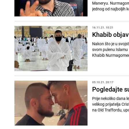
Maneryu. Nurmagomed
jednog od najboljih k
16.11.21. 10:21
Khabib objav
Nakon što je u svoj
svom pulenu Islamu 
Khabib Nurmagomedo
05.10.21. 20:17
Pogledajte s
Prije nekoliko dana
velikog prijatelja C
na Old Traffordu, upo