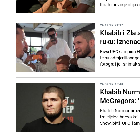
Ibrahimović je objavi
24.12.25. 21:17
Khabib i Zlat
ruku: Iznenad
Bivši UFC šampion 
te su odmjerili snag
fotografije i snimak 
24.07.25. 16:40
Khabib Nurma
McGregora: 'I
Khabib Nurmagomedo
iza cijelog haosa koj
Show, bivši UFC šampi