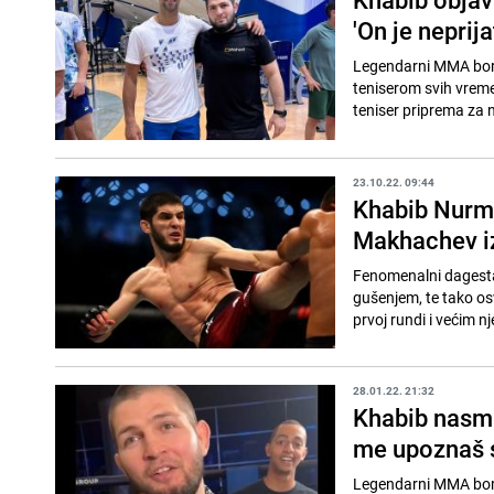
'On je neprij
Legendarni MMA bora
teniserom svih vreme
teniser priprema za 
23.10.22. 09:44
Khabib Nurm
Makhachev iz
Fenomenalni dagesta
gušenjem, te tako os
prvoj rundi i većim nj
28.01.22. 21:32
Khabib nasmi
me upoznaš 
Legendarni MMA bor