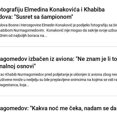
otografiju Elmedina Konakovića i Khabiba
va: "Susret sa šampionom"
slova Bosne i Hercegovine Elmedin Konaković je podijelio fotografiju sa b
ibom Nurmagomedovim. Konaković nije mogao da sakrije svoje uzbuđ
dnim od najboljih boraca na...
gomedov izbačen iz aviona: "Ne znam je li t
nalnoj osnovi"
c Khabib Nurmagomedov pred polijetanje je uklonjen iz aviona zbog nes
ruštvene mreže u nedjelju su bile preplavljene snimcima na kojima se vidi 
Dagestanca, koja...
agomedov: "Kakva noć me čeka, nadam se da