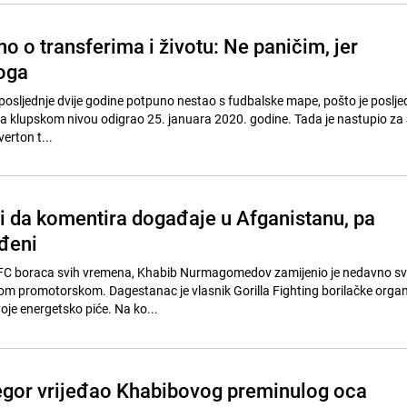
o o transferima i životu: Ne paničim, jer
oga
osljednje dvije godine potpuno nestao s fudbalske mape, pošto je poslje
 klupskom nivou odigrao 25. januara 2020. godine. Tada je nastupio za 
erton t...
li da komentira događaje u Afganistanu, pa
ađeni
FC boraca svih vremena, Khabib Nurmagomedov zamijenio je nedavno sv
nom promotorskom. Dagestanac je vlasnik Gorilla Fighting borilačke organ
voje energetsko piće. Na ko...
gor vrijeđao Khabibovog preminulog oca