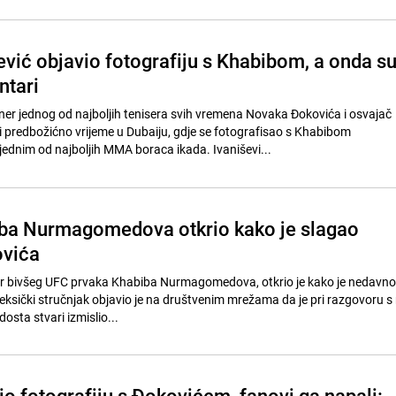
ević objavio fotografiju s Khabibom, a onda s
ntari
ener jednog od najboljih tenisera svih vremena Novaka Đokovića i osvajač
predbožićno vrijeme u Dubaiju, gdje se fotografisao s Khabibom
nim od najboljih MMA boraca ikada. Ivaniševi...
ba Nurmagomedova otkrio kako je slagao
vića
er bivšeg UFC prvaka Khabiba Nurmagomedova, otkrio je kako je nedavno
sički stručnjak objavio je na društvenim mrežama da je pri razgovoru s 
osta stvari izmislio...
o fotografiju s Đokovićem, fanovi ga napali: