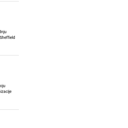
dnju
Sheffield
oju
izacije