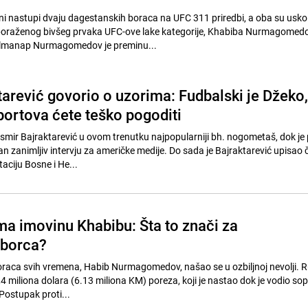
i nastupi dvaju dagestanskih boraca na UFC 311 priredbi, a oba su usk
oraženog bivšeg prvaka UFC-ove lake kategorije, Khabiba Nurmagomed
lmanap Nurmagomedov je preminu...
tarević govorio o uzorima: Fudbalski je Džeko,
sportova ćete teško pogoditi
mir Bajraktarević u ovom trenutku najpopularniji bh. nogometaš, dok je 
 zanimljiv intervju za američke medije. Do sada je Bajraktarević upisao č
aciju Bosne i He...
ma imovinu Khabibu: Šta to znači za
 borca?
oraca svih vremena, Habib Nurmagomedov, našao se u ozbiljnoj nevolji. R
,4 miliona dolara (6.13 miliona KM) poreza, koji je nastao dok je vodio so
Postupak proti...