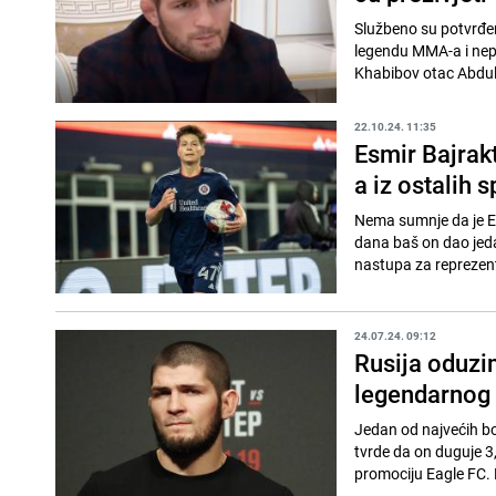
Službeno su potvrđen
legendu MMA-a i nep
Khabibov otac Abdu
22.10.24. 11:35
Esmir Bajrak
a iz ostalih 
Nema sumnje da je Es
dana baš on dao jedan
nastupa za reprezent
24.07.24. 09:12
Rusija oduzi
legendarnog
Jedan od najvećih b
tvrde da on duguje 3
promociju Eagle FC. 