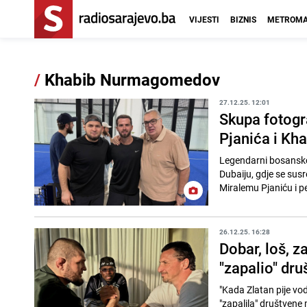
VIJESTI
BIZNIS
METROMA
/
Khabib Nurmagomedov
27.12.25. 12:01
Skupa fotogr
Pjanića i K
Legendarni bosansko
Dubaiju, gdje se susr
Miralemu Pjaniću i 
26.12.25. 16:28
Dobar, loš, 
"zapalio" dr
"Kada Zlatan pije vod
"zapalila" društvene 