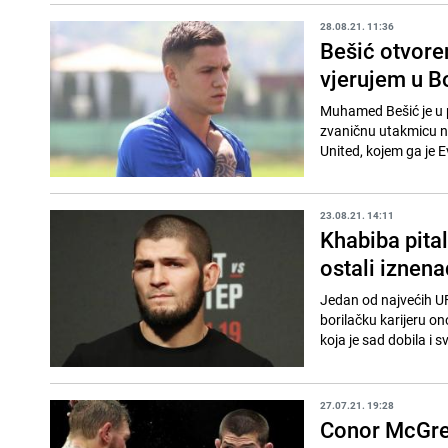
28.08.21. 11:36
Bešić otvoren
vjerujem u B
Muhamed Bešić je u p
zvaničnu utakmicu na
United, kojem ga je Ev
23.08.21. 14:11
Khabiba pita
ostali iznen
Jedan od najvećih U
borilačku karijeru o
koja je sad dobila i s
27.07.21. 19:28
Conor McGre