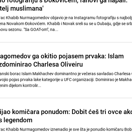
atelj muslimana'
c Khabib Nurmagomedov objavio je na Instagramu fotografiju s najbol
na Novakom Đokovićem. Khabib i Novak sreli su se u Dubaiju, gdje se srb
novu sezonu. "Sa GOAT-om", na...
agomedov ga okitio pojasem prvaka: Islam
dominirao Charlesa Oliveiru
nski borac Islam Makhachev dominantno je večeras savladao Charlesa O
vojio pojas prvaka lake kategorije u UFC organizaciji. Dominirao je Makh
enim dijelom kontrolir...
jao komičara ponudom: Dobit ćeš tri ovce ak
s legendom
ac Khabib Nurmagomedov iznenadio je sve šta je ponudio komičaru Bob