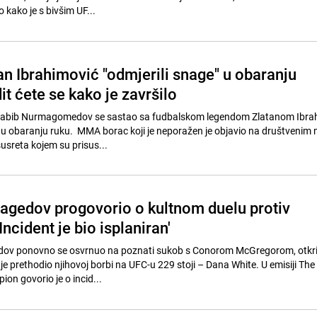
o kako je s bivšim UF...
an Ibrahimović "odmjerili snage" u obaranju
it ćete se kako je završilo
Habib Nurmagomedov se sastao sa fudbalskom legendom Zlatanom Ibra
e u obaranju ruku. MMA borac koji je neporažen je objavio na društveni
susreta kojem su prisus...
gedov progovorio o kultnom duelu protiv
ncident je bio isplaniran'
v ponovno se osvrnuo na poznati sukob s Conorom McGregorom, otkri
i je prethodio njihovoj borbi na UFC-u 229 stoji – Dana White. U emisiji The
on govorio je o incid...