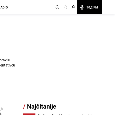
RADIO
90,2 FM
oravi u
zentativcu
/
Najčitanije
 je
ć.