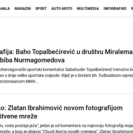
HALA
MAGAZIN
SPORT
AUTO-MOTO
MULTIMEDIA
INFOGRAFIKE
afija: Baho Topalbećirević u društvu Miralema
habiba Nurmagomedova
hercegovački sportski komentator Sabahudin Topalbećirević trenutno b
eo s dvije velike sportske zvijezde. Riječ je o bivšem bh. fudbalskom repre
penzionisanom MMA...
zao: Zlatan Ibrahimović novom fotografijom
uštvene mreže
u, voda postaje jača", jedan je od komentara na najnoviju fotografiju koja
mreže, a koju je objavio "Chuck Norris novijih vremena", Zlatan Ibrahimovi