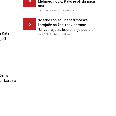
5
Mehmedinović: Kako je otišla naša
mati
25.07.26. 17:40
|
JA MISLIM
Svjedoci opisali napad morske
6
kornjače na ženu na Jadranu:
"Uhvatila je za bedro i nije puštala"
 Katar,
25.07.26. 17:44
|
REGIJA
jući
Profesionalni kuhari otkrivaju trik
7
za savršenu teksturu toplih sosova
25.07.26. 18:01
|
RECEPTI
Kitovi ubice rade nešto što je
8
šokiralo naučnike: "Ovo nikada prije
nismo vidjeli"
Denis
25.07.26. 18:06
|
ZANIMLJIVOSTI
Kupujete li u Lidlu? Od sada ćete
9
moći plaćati na potpuno drugačiji
način
25.07.26. 18:09
|
SVIJET
FIFA istražuje sedam utakmica
10
Svjetskog prvenstva: Pod lupom se