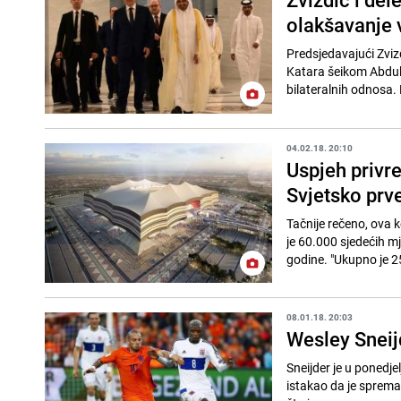
olakšavanje 
Predsjedavajući Zviz
Katara šeikom Abdull
bilateralnih odnosa. 
04.02.18. 20:10
Uspjeh privr
Svjetsko prv
Tačnije rečeno, ova k
je 60.000 sjedećih m
godine. "Ukupno j
08.01.18. 20:03
Wesley Sneijd
Sneijder je u ponedj
istakao da je sprema