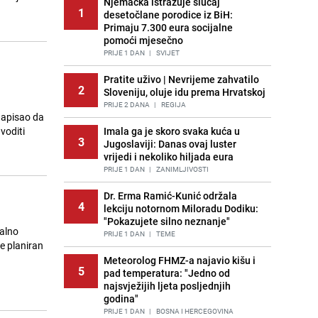
Njemačka istražuje slučaj
1
desetočlane porodice iz BiH:
Primaju 7.300 eura socijalne
pomoći mjesečno
PRIJE 1 DAN
|
SVIJET
0
Pratite uživo | Nevrijeme zahvatilo
2
Sloveniju, oluje idu prema Hrvatskoj
PRIJE 2 DANA
|
REGIJA
 napisao da
voditi
Imala ga je skoro svaka kuća u
3
Jugoslaviji: Danas ovaj luster
vrijedi i nekoliko hiljada eura
PRIJE 1 DAN
|
ZANIMLJIVOSTI
Dr. Erma Ramić-Kunić održala
4
lekciju notornom Miloradu Dodiku:
"Pokazujete silno neznanje"
jalno
PRIJE 1 DAN
|
TEME
e planiran
Meteorolog FHMZ-a najavio kišu i
5
pad temperatura: "Jedno od
najsvježijih ljeta posljednjih
godina"
PRIJE 1 DAN
|
BOSNA I HERCEGOVINA