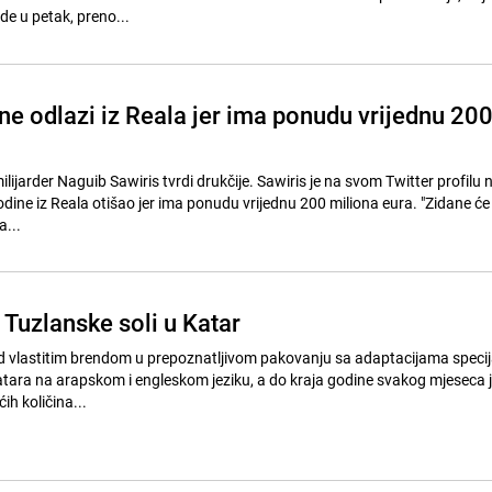
de u petak, preno...
ne odlazi iz Reala jer ima ponudu vrijednu 20
lijarder Naguib Sawiris tvrdi drukčije. Sawiris je na svom Twitter profilu
odine iz Reala otišao jer ima ponudu vrijednu 200 miliona eura. "Zidane će 
a...
 Tuzlanske soli u Katar
pod vlastitim brendom u prepoznatljivom pakovanju sa adaptacijama speci
atara na arapskom i engleskom jeziku, a do kraja godine svakog mjeseca j
ih količina...