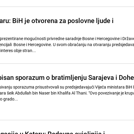
aru: BiH je otvorena za poslovne ljude i
prezentirane mogućnosti privredne saradnje Bosne i Hercegovine i Države
otencijali Bosne i Hercegovine. U svom obraćanju na otvaranju predsjedava
 interes obje stran...
pisan sporazum o bratimljenju Sarajeva i Dohe
ivanju sporazuma prisustvovali su predsjedavajući Vijeća ministara BiH 
bdullah bin Naser bin Khalifa Al Thani. "Ovo povezivanje je krupan korak u
o grado...
egacija u Kataru: Redovna aviolinija i