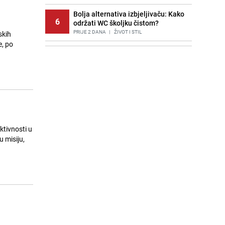
Bolja alternativa izbjeljivaču: Kako
6
održati WC školjku čistom?
PRIJE 2 DANA
|
ŽIVOT I STIL
skih
e, po
Potresna poruka imama nakon
7
smrti Aldine Ljubunčić: "Dunjaluk
ne vrijedi ni koliko krilo komarca"
PRIJE OKO 19H
|
BOSNA I HERCEGOVINA
Cijela regija čeka njegovu
8
progonozu: Poznati meteorolog
najavljuje veću promjenu vremena
PRIJE 1 DAN
|
REGIJA
ktivnosti u
u misiju,
Stručnjaci upozoravaju: Izrael ulaže
9
milione kako bi utjecao na
odgovore ChatGPT-a o Gazi
PRIJE 1 DAN
|
SVIJET
Jedan od najvećih gradova nije na
10
listi: Ovo su lokacije prvih Lidl
prodavnica u BiH
PRIJE OKO 23H
|
BOSNA I HERCEGOVINA