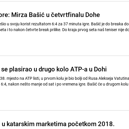
ore: Mirza Bašić u četvrtfinalu Dohe
riješio u svoju korist rezultatom 6:4 za 37 minuta igre. Bašić je do breaka d
a i to nakon četvrte break prilike. Do kraja prvog seta naš teniser nije d
 se plasirao u drugo kolo ATP-a u Dohi
38. mjesto na ATP listi, u prvom kolu je bio bolji od Rusa Alekseja Vatutina
 i 6:4, nakon nešto manje od sat i po vremena igre. Bašić će u drugom kolu
i u katarskim marketima početkom 2018.