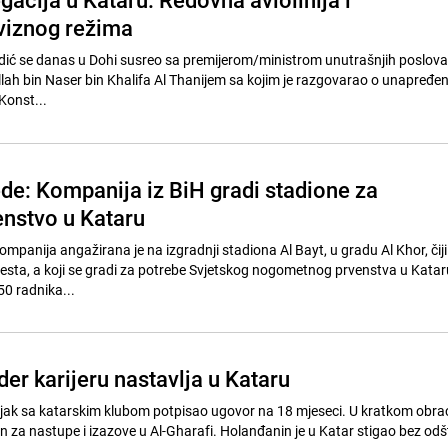
viznog režima
dić se danas u Dohi susreo sa premijerom/ministrom unutrašnjih poslova
ah bin Naser bin Khalifa Al Thanijem sa kojim je razgovarao o unapređen
Konst...
ede: Kompanija iz BiH gradi stadione za
enstvo u Kataru
ompanija angažirana je na izgradnji stadiona Al Bayt, u gradu Al Khor, čiji
jesta, a koji se gradi za potrebe Svjetskog nogometnog prvenstva u Kata
e 250 radnika...
er karijeru nastavlja u Kataru
eljak sa katarskim klubom potpisao ugovor na 18 mjeseci. U kratkom obrać
n za nastupe i izazove u Al-Gharafi. Holanđanin je u Katar stigao bez od