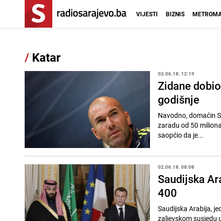
VIJESTI
BIZNIS
METROMA
/
Katar
02.06.18. 12:19
Zidane dobio
godišnje
Navodno, domaćin Sv
zaradu od 50 miliona 
saopćio da je...
02.06.18. 08:08
Saudijska Ara
400
Saudijska Arabija, j
zaljevskom susjedu u