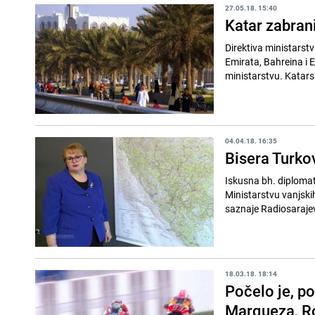
27.05.18. 15:40
Katar zabrani
Direktiva ministarstv
Emirata, Bahreina i Eg
ministarstvu. Katarsk
04.04.18. 16:35
Bisera Turko
Iskusna bh. diplomat
Ministarstvu vanjskih
saznaje Radiosarajev
18.03.18. 18:14
Počelo je, p
Marqueza, R