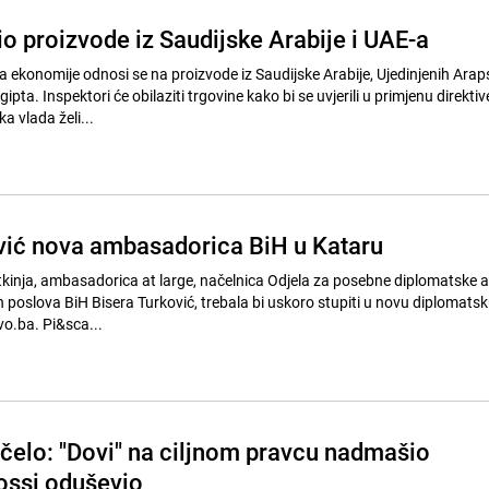
o proizvode iz Saudijske Arabije i UAE-a
a ekonomije odnosi se na proizvode iz Saudijske Arabije, Ujedinjenih Arap
ipta. Inspektori će obilaziti trgovine kako bi se uvjerili u primjenu direktiv
a vlada želi...
vić nova ambasadorica BiH u Kataru
kinja, ambasadorica at large, načelnica Odjela za posebne diplomatske a
 poslova BiH Bisera Turković, trebala bi uskoro stupiti u novu diplomatsk
o.ba. Pi&sca...
očelo: "Dovi" na ciljnom pravcu nadmašio
ossi oduševio