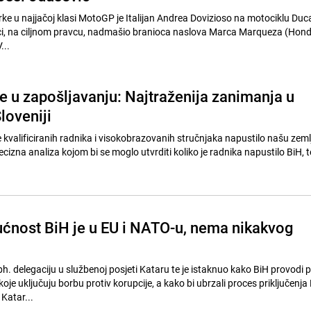
e u najjačoj klasi MotoGP je Italijan Andrea Dovizioso na motociklu Ducati
ci, na ciljnom pravcu, nadmašio branioca naslova Marca Marqueza (Hond
...
e u zapošljavanju: Najtraženija zanimanja u
loveniji
e kvalificiranih radnika i visokobrazovanih stručnjaka napustilo našu zemlj
cizna analiza kojom bi se moglo utvrditi koliko je radnika napustilo BiH, te 
ućnost BiH je u EU i NATO-u, nema nikakvog
bh. delegaciju u službenoj posjeti Kataru te je istaknuo kako BiH provodi po
e uključuju borbu protiv korupcije, a kako bi ubrzali proces priključenja
 Katar...