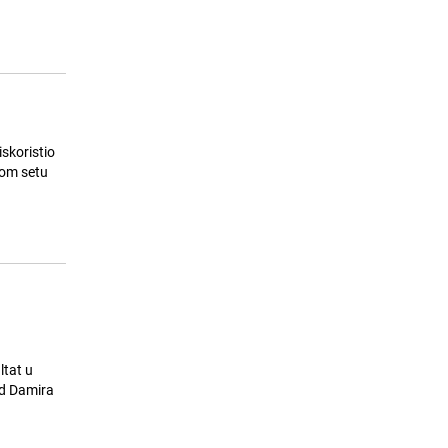
suplement može ozbiljno oštetiti
jetru
25.07.26. 19:28
|
ŽIVOT I STIL
iskoristio
ltat u
 od Damira