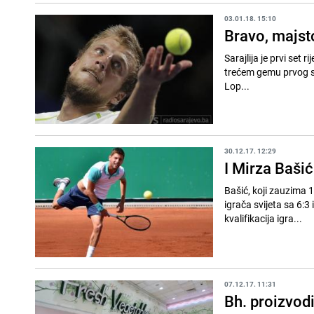
03.01.18. 15:10
Bravo, majst
Sarajlija je prvi set 
trećem gemu prvog set
Lop...
30.12.17. 12:29
I Mirza Bašić
Bašić, koji zauzima 1
igrača svijeta sa 6:3
kvalifikacija igra...
07.12.17. 11:31
Bh. proizvod