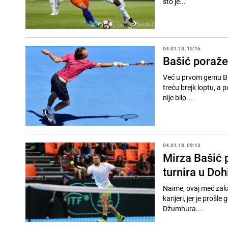
što je...
04.01.18. 15:16
Bašić poražen
Već u prvom gemu Baši
treću brejk loptu, a pot
nije bilo...
04.01.18. 09:13
Mirza Bašić p
turnira u Doh
Naime, ovaj meč zakaz
karijeri, jer je proš
Džumhura....