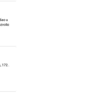
ošao u
ozvolio
, 172.