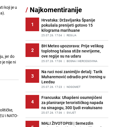
Kako očistiti staklo od tuš-kabina:
 koji je u
/
Najkomentiranije
11
Jednostavni savjeti za očuvanje
a).
sjaja
Hrvatska: Državljanka Španije
PRIJE 1 DAN
|
ŽIVOT I STIL
1
pokušala prenijeti gotovo 15
kilograma marihuane
Gosti iz Njemačke napravili požar u
12
apartmanu u Istri, vlasniku se
25.07.26. 17:04
|
REGIJA
smijali i pokazivali srednji prst
BH Meteo upozorava: Prije velikog
PRIJE 2 DANA
|
REGIJA
2
toplotnog talasa stiže nevrijeme,
ove regije su na udaru
u, jer do
Očistite rernu bez hemikalija:
13
Poznata stručnjakinja dijeli savjete
25.07.26. 17:06
|
BOSNA I HERCEGOVINA
je nije ni
PRIJE 2 DANA
|
ŽIVOT I STIL
Na ruci nosi zanimljiv detalj: Tarik
3
Muharemović odradio prvi trening u
Recept za brze uštipke: Ne upijaju
14
Leedsu
ulje i gotovi su za 30 minuta
25.07.26. 17:23
|
NOGOMET
PRIJE OKO 8H
|
RECEPTI
Francuska: Uhapšeni osumnjičeni
Novi detalji istrage: Ruske službe
4
15
za planiranje terorističkog napada
otkrile moguć uzrok tragedije bh.
na sinagogu, 300 ljudi evakuisano
planinara na Elbrusu
litičke,
25.07.26. 17:36
|
SVIJET
PRIJE 2 DANA
|
SVIJET
 EU i NATO-
MALI ŽIVOTOPISI | Semezdin