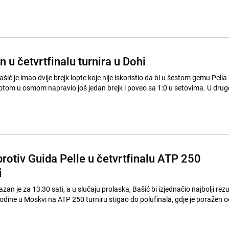
 u četvrtfinalu turnira u Dohi
ć je imao dvije brejk lopte koje nije iskoristio da bi u šestom gemu Pella 
om u osmom napravio još jedan brejk i poveo sa 1:0 u setovima. U drugom setu
rotiv Guida Pelle u četvrtfinalu ATP 250
i
an je za 13:30 sati, a u slučaju prolaska, Bašić bi izjednačio najbolji rezu
le godine u Moskvi na ATP 250 turniru stigao do polufinala, gdje je poražen