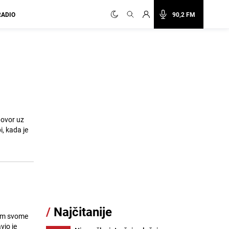
RADIO
90,2 FM
govor uz
i, kada je
/
Najčitanije
jom svome
vio je