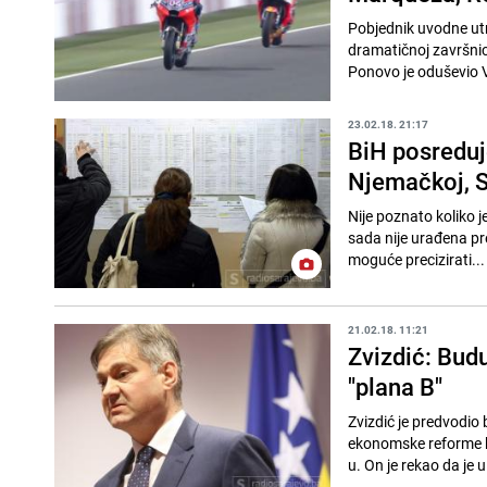
Pobjednik uvodne utrk
dramatičnoj završni
Ponovo je oduševio V
23.02.18. 21:17
BiH posreduj
Njemačkoj, S
Nije poznato koliko j
sada nije urađena pre
moguće precizirati...
21.02.18. 11:21
Zvizdić: Bud
"plana B"
Zvizdić je predvodio 
ekonomske reforme koj
u. On je rekao da je u