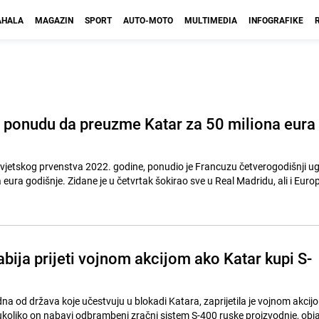
HALA
MAGAZIN
SPORT
AUTO-MOTO
MULTIMEDIA
INFOGRAFIKE
 ponudu da preuzme Katar za 50 miliona eura
jetskog prvenstva 2022. godine, ponudio je Francuzu četverogodišnji u
eura godišnje. Zidane je u četvrtak šokirao sve u Real Madridu, ali i Europ
bija prijeti vojnom akcijom ako Katar kupi S-
edna od država koje učestvuju u blokadi Katara, zaprijetila je vojnom akci
koliko on nabavi odbrambeni zračni sistem S-400 ruske proizvodnje, obja