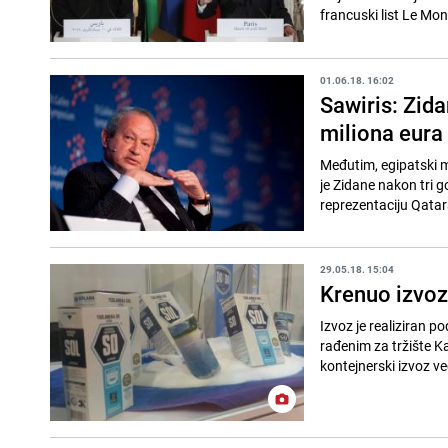
francuski list Le Mon
01.06.18. 16:02
Sawiris: Zida
miliona eura
Međutim, egipatski mi
je Zidane nakon tri g
reprezentaciju Qatar
29.05.18. 15:04
Krenuo izvoz
Izvoz je realiziran 
rađenim za tržište K
kontejnerski izvoz već