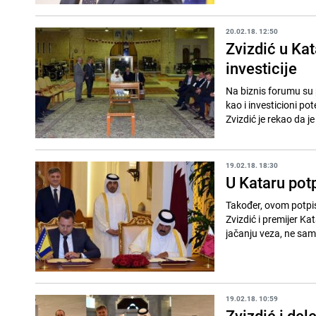
20.02.18. 12:50
Zvizdić u Kat
investicije
Na biznis forumu su 
kao i investicioni p
Zvizdić je rekao da je
19.02.18. 18:30
U Kataru pot
Također, ovom potpis
Zvizdić i premijer Katara šeik A
jačanju veza, ne sam
19.02.18. 10:59
Zvizdić i del