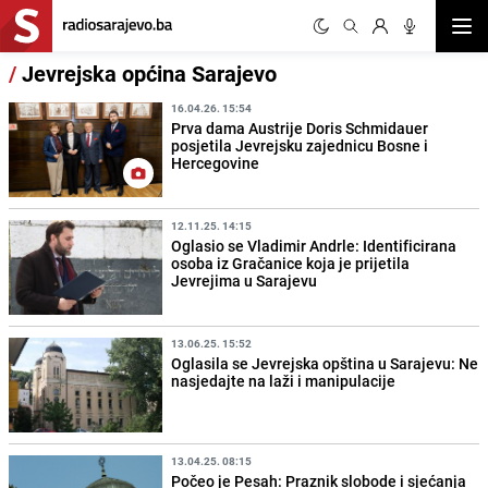
Otvor
/
Jevrejska općina Sarajevo
16.04.26. 15:54
Prva dama Austrije Doris Schmidauer
posjetila Jevrejsku zajednicu Bosne i
Hercegovine
12.11.25. 14:15
Oglasio se Vladimir Andrle: Identificirana
osoba iz Gračanice koja je prijetila
Jevrejima u Sarajevu
13.06.25. 15:52
Oglasila se Jevrejska opština u Sarajevu: Ne
nasjedajte na laži i manipulacije
13.04.25. 08:15
Počeo je Pesah: Praznik slobode i sjećanja