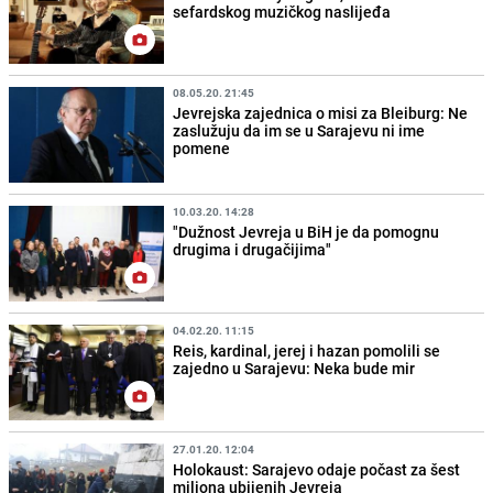
sefardskog muzičkog naslijeđa
08.05.20. 21:45
Jevrejska zajednica o misi za Bleiburg: Ne
zaslužuju da im se u Sarajevu ni ime
pomene
10.03.20. 14:28
"Dužnost Jevreja u BiH je da pomognu
drugima i drugačijima"
04.02.20. 11:15
Reis, kardinal, jerej i hazan pomolili se
zajedno u Sarajevu: Neka bude mir
27.01.20. 12:04
Holokaust: Sarajevo odaje počast za šest
miliona ubijenih Jevreja