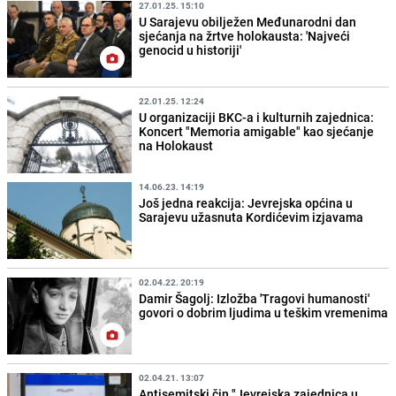
27.01.25. 15:10
U Sarajevu obilježen Međunarodni dan
sjećanja na žrtve holokausta: 'Najveći
genocid u historiji'
22.01.25. 12:24
U organizaciji BKC-a i kulturnih zajednica:
Koncert "Memoria amigable" kao sjećanje
na Holokaust
14.06.23. 14:19
Još jedna reakcija: Jevrejska općina u
Sarajevu užasnuta Kordićevim izjavama
02.04.22. 20:19
Damir Šagolj: Izložba 'Tragovi humanosti'
govori o dobrim ljudima u teškim vremenima
02.04.21. 13:07
Antisemitski čin "Jevrejska zajednica u