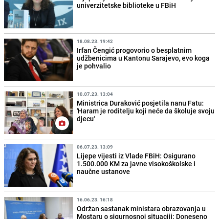
univerzitetske biblioteke u FBiH
18.08.23. 19:42
Irfan Čengić progovorio o besplatnim
udžbenicima u Kantonu Sarajevo, evo koga
je pohvalio
10.07.23. 13:04
Ministrica Duraković posjetila nanu Fatu:
'Haram je roditelju koji neće da školuje svoju
djecu'
06.07.23. 13:09
Lijepe vijesti iz Vlade FBiH: Osigurano
1.500.000 KM za javne visokoškolske i
naučne ustanove
16.06.23. 16:18
Održan sastanak ministara obrazovanja u
Mostaru o sigurnosnoj situaciji: Doneseno