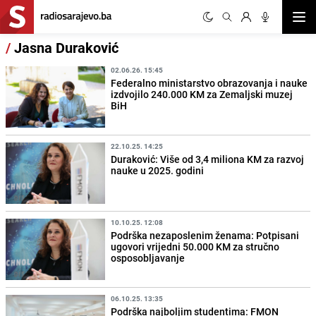
Otvor
/
Jasna Duraković
02.06.26. 15:45
Federalno ministarstvo obrazovanja i nauke
izdvojilo 240.000 KM za Zemaljski muzej
BiH
22.10.25. 14:25
Duraković: Više od 3,4 miliona KM za razvoj
nauke u 2025. godini
10.10.25. 12:08
Podrška nezaposlenim ženama: Potpisani
ugovori vrijedni 50.000 KM za stručno
osposobljavanje
06.10.25. 13:35
Podrška najboljim studentima: FMON