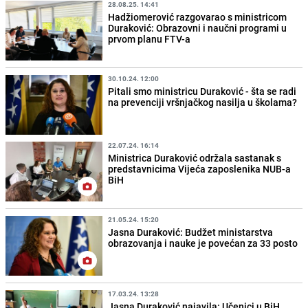
28.08.25. 14:41
Hadžiomerović razgovarao s ministricom
Duraković: Obrazovni i naučni programi u
prvom planu FTV-a
30.10.24. 12:00
Pitali smo ministricu Duraković - šta se radi
na prevenciji vršnjačkog nasilja u školama?
22.07.24. 16:14
Ministrica Duraković održala sastanak s
predstavnicima Vijeća zaposlenika NUB-a
BiH
21.05.24. 15:20
Jasna Duraković: Budžet ministarstva
obrazovanja i nauke je povećan za 33 posto
17.03.24. 13:28
Jasna Duraković najavila: Učenici u BiH