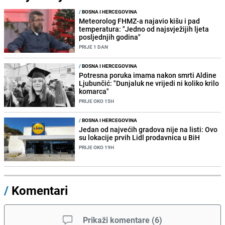
/
BOSNA I HERCEGOVINA
Meteorolog FHMZ-a najavio kišu i pad
temperatura: "Jedno od najsvježijih ljeta
posljednjih godina"
PRIJE 1 DAN
/
BOSNA I HERCEGOVINA
Potresna poruka imama nakon smrti Aldine
Ljubunčić: "Dunjaluk ne vrijedi ni koliko krilo
komarca"
PRIJE OKO 15H
/
BOSNA I HERCEGOVINA
Jedan od najvećih gradova nije na listi: Ovo
su lokacije prvih Lidl prodavnica u BiH
PRIJE OKO 19H
/
Komentari
Prikaži komentare
(
6
)