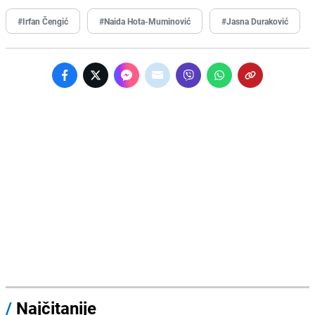
#Irfan Čengić
#Naida Hota-Muminović
#Jasna Duraković
/
Najčitanije