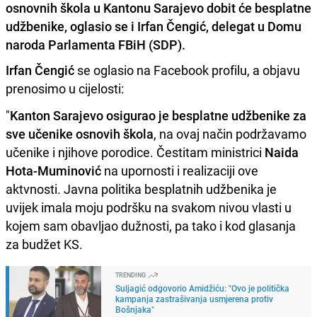
osnovnih škola u Kantonu Sarajevo dobit će besplatne
udžbenike, oglasio se i Irfan Čengić, delegat u Domu
naroda Parlamenta FBiH (SDP).
Irfan Čengić
se oglasio na Facebook profilu, a objavu
prenosimo u cijelosti:
"
Kanton Sarajevo osigurao je besplatne udžbenike za
sve učenike osnovih škola
, na ovaj način podržavamo
učenike i njihove porodice. Čestitam ministrici
Naida
Hota-Muminović
na upornosti i realizaciji ove
aktvnosti. Javna politika besplatnih udžbenika je
uvijek imala moju podršku na svakom nivou vlasti u
kojem sam obavljao dužnosti, pa tako i kod glasanja
za budžet KS.
TRENDING
Suljagić odgovorio Amidžiću: "Ovo je politička
kampanja zastrašivanja usmjerena protiv
Bošnjaka"