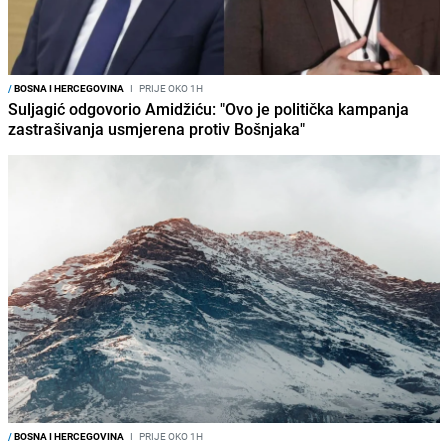
/
BOSNA I HERCEGOVINA
I
PRIJE OKO 1H
Suljagić odgovorio Amidžiću: "Ovo je politička kampanja
zastrašivanja usmjerena protiv Bošnjaka"
/
BOSNA I HERCEGOVINA
I
PRIJE OKO 1H