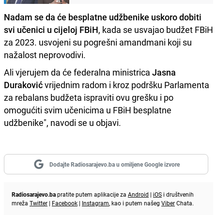
Nadam se da će besplatne udžbenike uskoro dobiti
svi učenici u cijeloj FBiH
, kada se usvajao budžet FBiH
za 2023. usvojeni su pogrešni amandmani koji su
nažalost neprovodivi.
Ali vjerujem da će federalna ministrica
Jasna
Duraković
vrijednim radom i kroz podršku Parlamenta
za rebalans budžeta ispraviti ovu grešku i po
omogućiti svim učenicima u FBiH besplatne
udžbenike", navodi se u objavi.
Dodajte Radiosarajevo.ba u omiljene Google izvore
Radiosarajevo.ba
pratite putem aplikacije za
Android
|
iOS
i društvenih
mreža
Twitter
|
Facebook
|
Instagram
, kao i putem našeg
Viber
Chata.