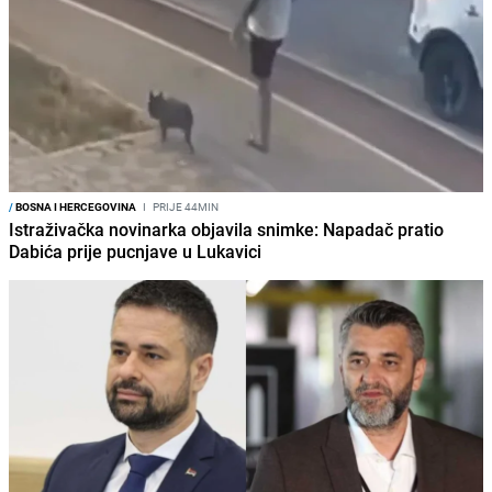
/
BOSNA I HERCEGOVINA
I
PRIJE 44MIN
Istraživačka novinarka objavila snimke: Napadač pratio
Dabića prije pucnjave u Lukavici