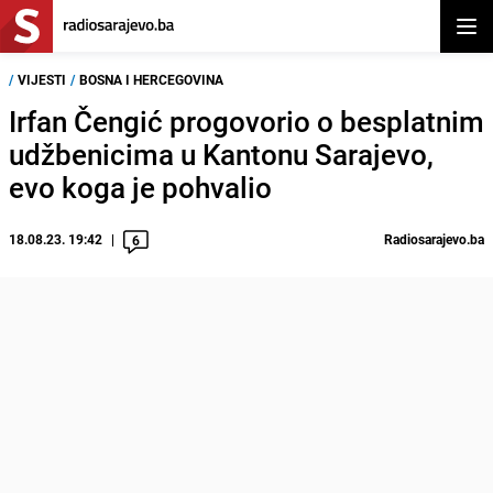
Otvor
/
VIJESTI
/
BOSNA I HERCEGOVINA
Irfan Čengić progovorio o besplatnim
udžbenicima u Kantonu Sarajevo,
evo koga je pohvalio
18.08.23. 19:42
Radiosarajevo.ba
6