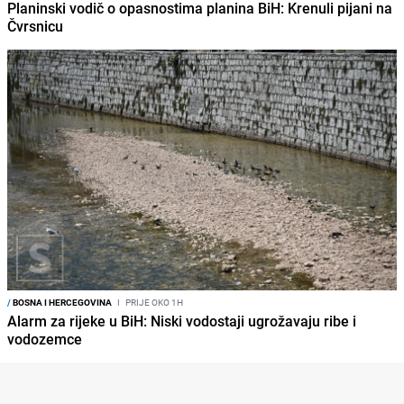
Planinski vodič o opasnostima planina BiH: Krenuli pijani na
Čvrsnicu
/
BOSNA I HERCEGOVINA
I
PRIJE OKO 1H
Alarm za rijeke u BiH: Niski vodostaji ugrožavaju ribe i
vodozemce