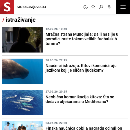
Otvor
/
istraživanje
12.07.26. 10:50
Mračna strana Mundijala: Da li nasilje u
porodici raste tokom velikih fudbalskih
turnira?
30.06.26. 22:15
Naučnici istražuju: Kitovi komuniciraju
jezikom koji je sličan ljudskom?
27.06.26. 20:25
Neobična komunikacija kitova: Šta se
dešava ulješurama u Mediteranu?
23.06.26. 22:20
Finska naučnica dobila nagradu od milion