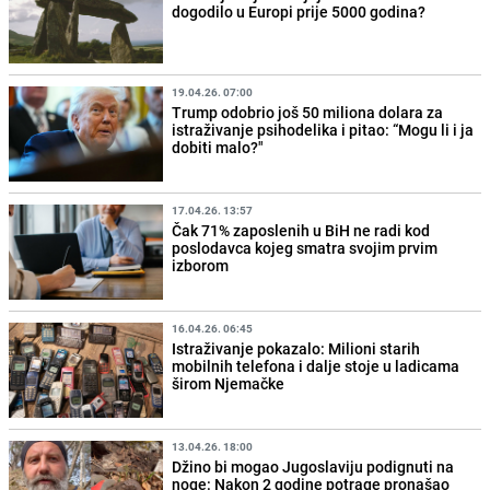
dogodilo u Europi prije 5000 godina?
19.04.26. 07:00
Trump odobrio još 50 miliona dolara za
istraživanje psihodelika i pitao: “Mogu li i ja
dobiti malo?"
17.04.26. 13:57
Čak 71% zaposlenih u BiH ne radi kod
poslodavca kojeg smatra svojim prvim
izborom
16.04.26. 06:45
Istraživanje pokazalo: Milioni starih
mobilnih telefona i dalje stoje u ladicama
širom Njemačke
13.04.26. 18:00
Džino bi mogao Jugoslaviju podignuti na
noge: Nakon 2 godine potrage pronašao