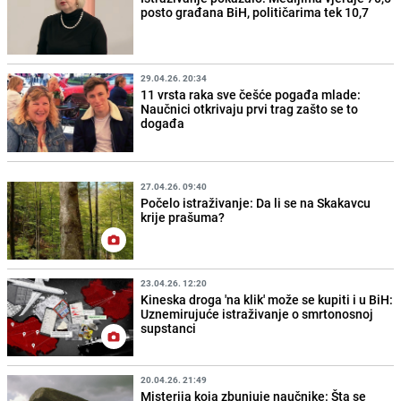
posto građana BiH, političarima tek 10,7
29.04.26. 20:34
11 vrsta raka sve češće pogađa mlade:
Naučnici otkrivaju prvi trag zašto se to
događa
27.04.26. 09:40
Počelo istraživanje: Da li se na Skakavcu
krije prašuma?
23.04.26. 12:20
Kineska droga 'na klik' može se kupiti i u BiH:
Uznemirujuće istraživanje o smrtonosnoj
supstanci
20.04.26. 21:49
Misterija koja zbunjuje naučnike: Šta se