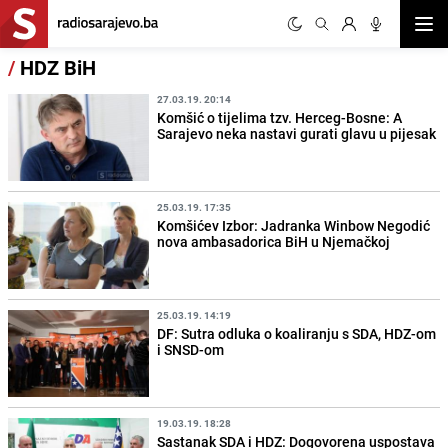
Otvor
/
HDZ BiH
27.03.19. 20:14
Komšić o tijelima tzv. Herceg-Bosne: A
Sarajevo neka nastavi gurati glavu u pijesak
25.03.19. 17:35
Komšićev Izbor: Jadranka Winbow Negodić
nova ambasadorica BiH u Njemačkoj
25.03.19. 14:19
DF: Sutra odluka o koaliranju s SDA, HDZ-om
i SNSD-om
19.03.19. 18:28
Sastanak SDA i HDZ: Dogovorena uspostava