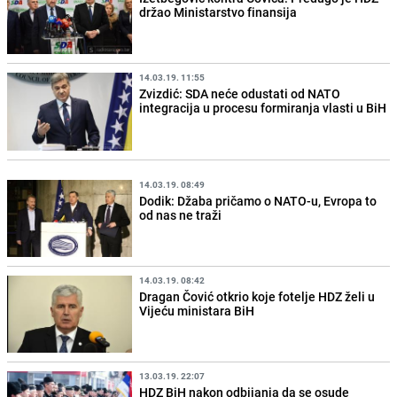
držao Ministarstvo finansija
14.03.19. 11:55
Zvizdić: SDA neće odustati od NATO
integracija u procesu formiranja vlasti u BiH
14.03.19. 08:49
Dodik: Džaba pričamo o NATO-u, Evropa to
od nas ne traži
14.03.19. 08:42
Dragan Čović otkrio koje fotelje HDZ želi u
Vijeću ministara BiH
13.03.19. 22:07
HDZ BiH nakon odbijanja da se osude