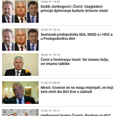
18.03.19. 19:23
Dodik, Izetbegović i Čović: Usaglašeni
principi djelovanja buduće državne vlasti
18.03.19. 14:12
Sastanak predsjednika SDA, SNSD-a i HDZ-a
u Predsjedništvu BiH
18.03.19. 13:16
Čović o formiranju vlasti: Svi imamo želje,
svi imamo taktike
17.03.19. 08:00
Mesić: Granice se ne mogu mijenjati, svi koji
žele oteti dio BiH žive u zabludi
15.03.19. 19:17
Izetbegović kontra Čovića: Predugo je HDZ