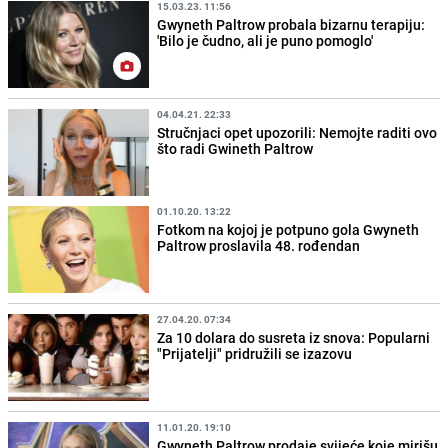
15.03.23. 11:56
Gwyneth Paltrow probala bizarnu terapiju:
'Bilo je čudno, ali je puno pomoglo'
04.04.21. 22:33
Stručnjaci opet upozorili: Nemojte raditi ovo
što radi Gwineth Paltrow
01.10.20. 13:22
Fotkom na kojoj je potpuno gola Gwyneth
Paltrow proslavila 48. rođendan
27.04.20. 07:34
Za 10 dolara do susreta iz snova: Popularni
"Prijatelji" pridružili se izazovu
11.01.20. 19:10
Gwyneth Paltrow prodaje svijeće koje mirišu