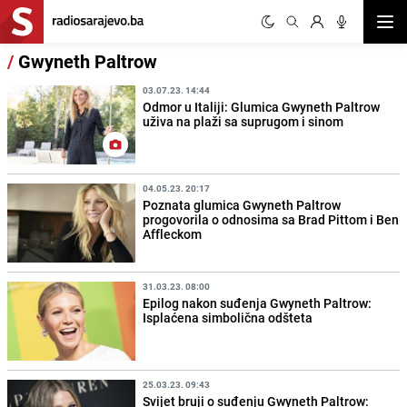
Otvor
/
Gwyneth Paltrow
03.07.23. 14:44
Odmor u Italiji: Glumica Gwyneth Paltrow
uživa na plaži sa suprugom i sinom
04.05.23. 20:17
Poznata glumica Gwyneth Paltrow
progovorila o odnosima sa Brad Pittom i Ben
Affleckom
31.03.23. 08:00
Epilog nakon suđenja Gwyneth Paltrow:
Isplaćena simbolična odšteta
25.03.23. 09:43
Svijet bruji o suđenju Gwyneth Paltrow: