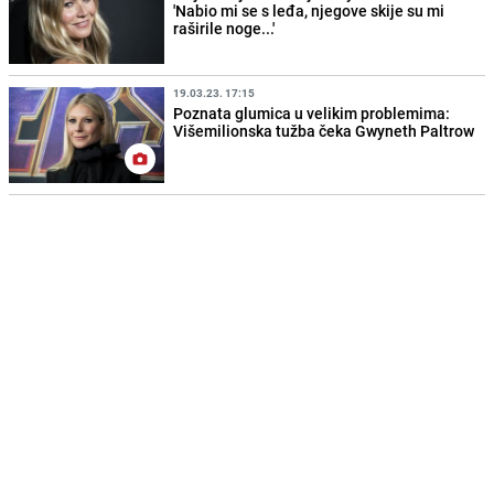
'Nabio mi se s leđa, njegove skije su mi
raširile noge...'
19.03.23. 17:15
Poznata glumica u velikim problemima:
Višemilionska tužba čeka Gwyneth Paltrow