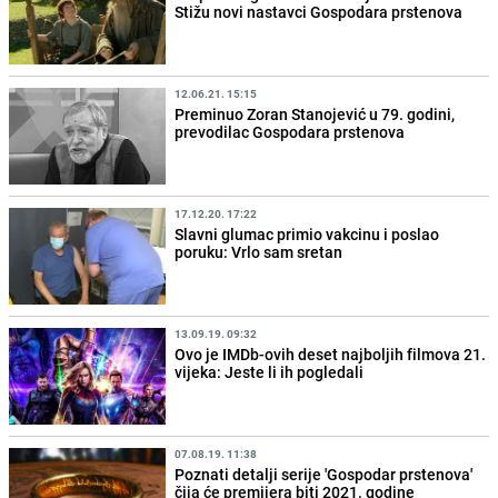
Stižu novi nastavci Gospodara prstenova
12.06.21. 15:15
Preminuo Zoran Stanojević u 79. godini,
prevodilac Gospodara prstenova
17.12.20. 17:22
Slavni glumac primio vakcinu i poslao
poruku: Vrlo sam sretan
13.09.19. 09:32
Ovo je IMDb-ovih deset najboljih filmova 21.
vijeka: Jeste li ih pogledali
07.08.19. 11:38
Poznati detalji serije 'Gospodar prstenova'
čija će premijera biti 2021. godine