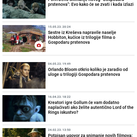
prstenova": Evo kako će se zvati i kada izlazi
15.05.23. 20:24
Sestre iz Kreševa napravile naselje
Hobbiton, kućice iz trilogije filma o
Gospodaru prstenova
04.05.23. 19:49
Orlando Bloom otkrio koliko je zaradio od
uloge u trilogiji Gospodara prstenova
16.04.23. 18:22
Kreatori igre Gollum će vam dodatno
naplaćivati ako želite autentično Lord of the
Rings iskustvo?
24.02.23. 13:50
Potpisan ugovor za snimanje novih filmova: