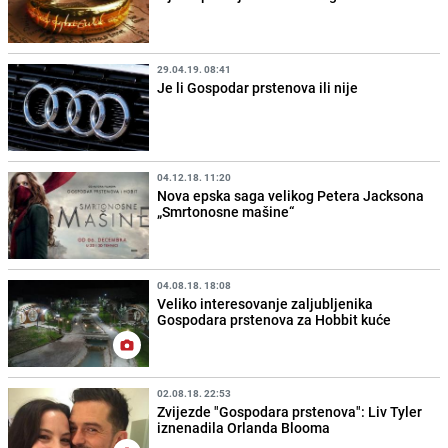
29.04.19. 08:41
Je li Gospodar prstenova ili nije
04.12.18. 11:20
Nova epska saga velikog Petera Jacksona
„Smrtonosne mašine“
04.08.18. 18:08
Veliko interesovanje zaljubljenika
Gospodara prstenova za Hobbit kuće
02.08.18. 22:53
Zvijezde "Gospodara prstenova": Liv Tyler
iznenadila Orlanda Blooma