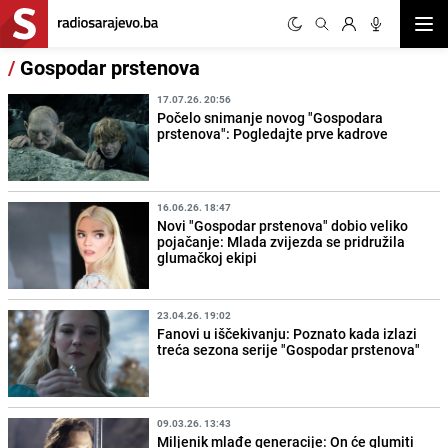
Otvor
/
Gospodar prstenova
17.07.26. 20:56
Počelo snimanje novog "Gospodara
prstenova": Pogledajte prve kadrove
16.06.26. 18:47
Novi "Gospodar prstenova" dobio veliko
pojačanje: Mlada zvijezda se pridružila
glumačkoj ekipi
23.04.26. 19:02
Fanovi u iščekivanju: Poznato kada izlazi
treća sezona serije "Gospodar prstenova"
09.03.26. 13:43
Miljenik mlađe generacije: On će glumiti