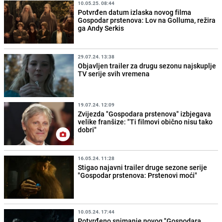
10.05.25. 08:44
Potvrđen datum izlaska novog filma
Gospodar prstenova: Lov na Golluma, režira
ga Andy Serkis
29.07.24. 13:38
Objavljen trailer za drugu sezonu najskuplje
TV serije svih vremena
19.07.24. 12:09
Zvijezda "Gospodara prstenova" izbjegava
velike franšize: "Ti filmovi obično nisu tako
dobri"
16.05.24. 11:28
Stigao najavni trailer druge sezone serije
"Gospodar prstenova: Prstenovi moći"
10.05.24. 17:44
Potvrđeno snimanje novog "Gospodara