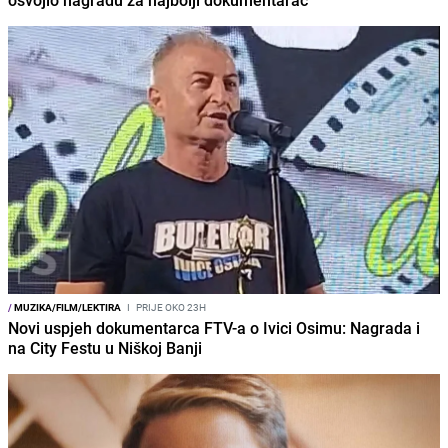
osvojio nagradu za najbolji dokumentarac
/
MUZIKA/FILM/LEKTIRA
I
PRIJE OKO 23H
Novi uspjeh dokumentarca FTV-a o Ivici Osimu: Nagrada i
na City Festu u Niškoj Banji