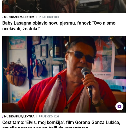
/
MUZIKA/FILM/LEKTIRA
I
PRIJE OKO 10H
Baby Lasagna objavio novu pjesmu, fanovi: "Ovo nismo
očekivali, žestoko"
/
MUZIKA/FILM/LEKTIRA
I
PRIJE OKO 12H
Čestitamo: 'Elvis, moj komšija', film Gorana Gonza Lukića,