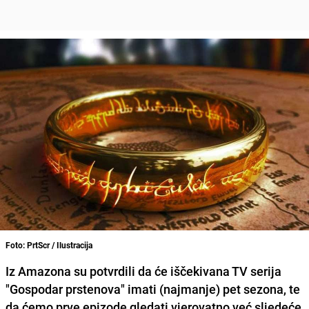
Foto: PrtScr / Ilustracija
Iz Amazona su potvrdili da će iščekivana TV serija
"Gospodar prstenova" imati (najmanje) pet sezona, te
da ćemo prve epizode gledati vjerovatno već sljedeće