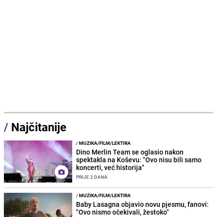
/
Najčitanije
/
MUZIKA/FILM/LEKTIRA
Dino Merlin Team se oglasio nakon
spektakla na Koševu: "Ovo nisu bili samo
koncerti, već historija"
PRIJE 2 DANA
/
MUZIKA/FILM/LEKTIRA
Baby Lasagna objavio novu pjesmu, fanovi:
"Ovo nismo očekivali, žestoko"