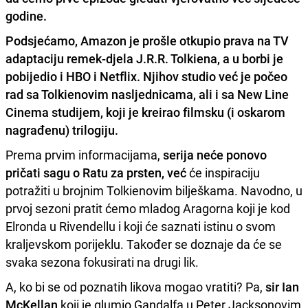
godine.
Podsjećamo,
Amazon je prošle otkupio prava na TV
adaptaciju remek-djela J.R.R. Tolkiena
, a u borbi je
pobijedio i HBO i Netflix. Njihov studio već je počeo
rad sa Tolkienovim nasljednicama, ali i sa New Line
Cinema studijem, koji je kreirao filmsku (i oskarom
nagrađenu) trilogiju.
Prema prvim informacijama,
serija neće ponovo
pričati sagu o Ratu za prsten, već
će inspiraciju
potražiti u brojnim Tolkienovim bilješkama. Navodno, u
prvoj sezoni pratit ćemo mladog Aragorna koji je kod
Elronda u Rivendellu i koji će saznati istinu o svom
kraljevskom porijeklu. Također se doznaje da će se
svaka sezona fokusirati na drugi lik.
A, ko bi se od poznatih likova mogao vratiti? Pa,
sir Ian
McKellan
koji je glumio Gandalfa u Peter Jacksonovim