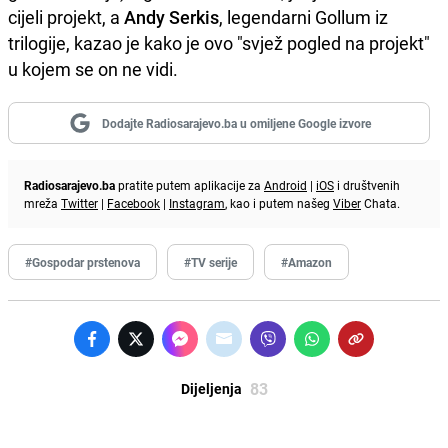
cijeli projekt, a
Andy Serkis
, legendarni Gollum iz
trilogije, kazao je kako je ovo "svjež pogled na projekt"
u kojem se on ne vidi.
Dodajte Radiosarajevo.ba u omiljene Google izvore
Radiosarajevo.ba
pratite putem aplikacije za
Android
|
iOS
i društvenih
mreža
Twitter
|
Facebook
|
Instagram
, kao i putem našeg
Viber
Chata.
#Gospodar prstenova
#TV serije
#Amazon
83
Dijeljenja