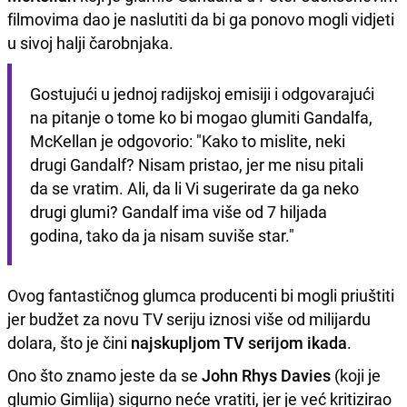
filmovima dao je naslutiti da bi ga ponovo mogli vidjeti
u sivoj halji čarobnjaka.
Gostujući u jednoj radijskoj emisiji i odgovarajući 
na pitanje o tome ko bi mogao glumiti Gandalfa, 
McKellan je odgovorio: "Kako to mislite, neki 
drugi Gandalf? Nisam pristao, jer me nisu pitali 
da se vratim. Ali, da li Vi sugerirate da ga neko 
drugi glumi? Gandalf ima više od 7 hiljada 
godina, tako da ja nisam suviše star."
Ovog fantastičnog glumca producenti bi mogli priuštiti
jer budžet za novu TV seriju iznosi više od milijardu
dolara, što je čini
najskupljom TV serijom ikada
.
Ono što znamo jeste da se
John Rhys Davies
(koji je
glumio Gimlija) sigurno neće vratiti, jer je već kritizirao