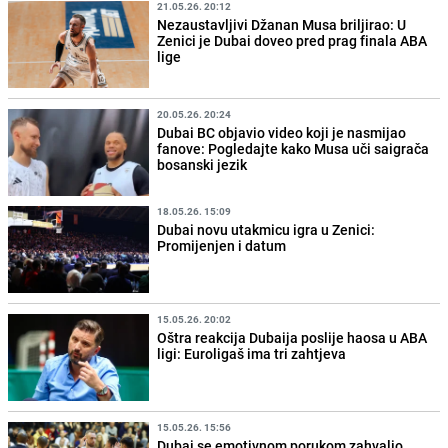
21.05.26. 20:12
Nezaustavljivi Džanan Musa briljirao: U
Zenici je Dubai doveo pred prag finala ABA
lige
20.05.26. 20:24
Dubai BC objavio video koji je nasmijao
fanove: Pogledajte kako Musa uči saigrača
bosanski jezik
18.05.26. 15:09
Dubai novu utakmicu igra u Zenici:
Promijenjen i datum
15.05.26. 20:02
Oštra reakcija Dubaija poslije haosa u ABA
ligi: Euroligaš ima tri zahtjeva
15.05.26. 15:56
Dubai se emotivnom porukom zahvalio