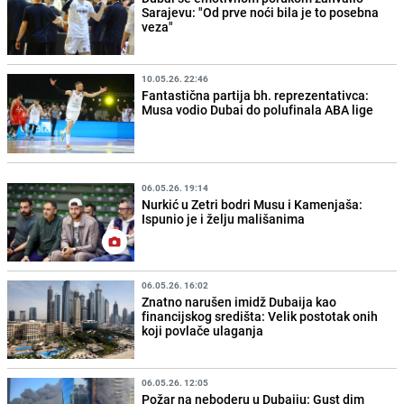
Sarajevu: "Od prve noći bila je to posebna
veza"
10.05.26. 22:46
Fantastična partija bh. reprezentativca:
Musa vodio Dubai do polufinala ABA lige
06.05.26. 19:14
Nurkić u Zetri bodri Musu i Kamenjaša:
Ispunio je i želju mališanima
06.05.26. 16:02
Znatno narušen imidž Dubaija kao
financijskog središta: Velik postotak onih
koji povlače ulaganja
06.05.26. 12:05
Požar na neboderu u Dubaiju: Gust dim