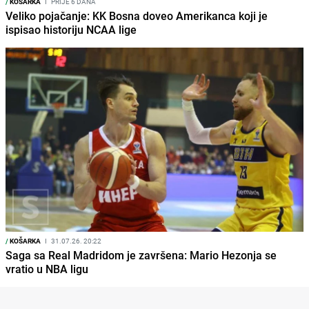
/
KOŠARKA
I
PRIJE 6 DANA
Veliko pojačanje: KK Bosna doveo Amerikanca koji je
ispisao historiju NCAA lige
/
KOŠARKA
I
31.07.26. 20:22
Saga sa Real Madridom je završena: Mario Hezonja se
vratio u NBA ligu