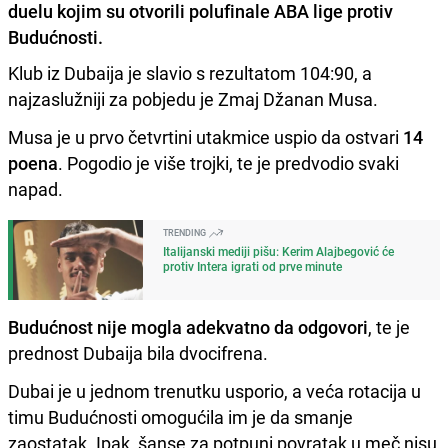
duelu kojim su otvorili polufinale ABA lige protiv
Budućnosti.
Klub iz Dubaija je slavio s rezultatom 104:90, a
najzaslužniji za pobjedu je Zmaj Džanan Musa.
Musa je u prvo četvrtini utakmice uspio da ostvari
14
poena
. Pogodio je više trojki, te je predvodio svaki
napad.
TRENDING
Italijanski mediji pišu: Kerim Alajbegović će
protiv Intera igrati od prve minute
Budućnost nije mogla adekvatno da odgovori
, te je
prednost Dubaija bila dvocifrena.
Dubai je u jednom trenutku usporio, a veća rotacija u
timu Budućnosti omogućila im je da smanje
zaostatak. Ipak, šanse za potpuni povratak u meč nisu