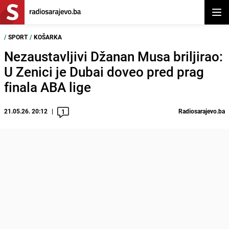
Otvor
/
SPORT
/
KOŠARKA
Nezaustavljivi Džanan Musa briljirao:
U Zenici je Dubai doveo pred prag
finala ABA lige
21.05.26. 20:12
Radiosarajevo.ba
1