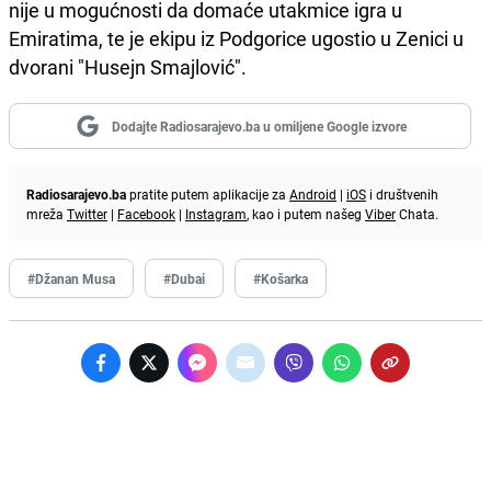
nije u mogućnosti da domaće utakmice igra u
Emiratima, te je ekipu iz Podgorice ugostio u Zenici u
dvorani "Husejn Smajlović".
Dodajte Radiosarajevo.ba u omiljene Google izvore
Radiosarajevo.ba
pratite putem aplikacije za
Android
|
iOS
i društvenih
mreža
Twitter
|
Facebook
|
Instagram
, kao i putem našeg
Viber
Chata.
#Džanan Musa
#Dubai
#Košarka