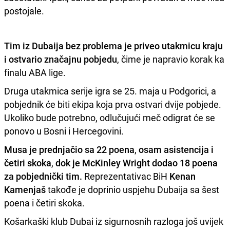
postojale.
Tim iz Dubaija bez problema je priveo utakmicu kraju
i ostvario značajnu pobjedu
, čime je napravio korak ka
finalu ABA lige.
Druga utakmica serije igra se 25. maja u Podgorici, a
pobjednik će biti ekipa koja prva ostvari dvije pobjede.
Ukoliko bude potrebno, odlučujući meč odigrat će se
ponovo u Bosni i Hercegovini.
Musa je prednjačio sa 22 poena
,
osam asistencija i
četiri skoka
,
dok je McKinley Wright
dodao 18 poena
za pobjednički tim.
Reprezentativac BiH
Kenan
Kamenjaš
takođe je doprinio uspjehu Dubaija sa šest
poena i četiri skoka.
Košarkaški klub Dubai iz sigurnosnih razloga još uvijek