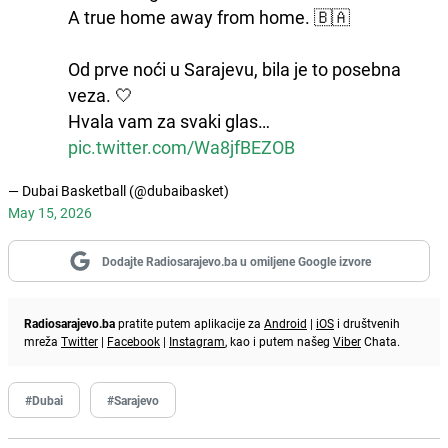
A true home away from home. 🇧🇦
Od prve noći u Sarajevu, bila je to posebna
veza. 🤍
Hvala vam za svaki glas…
pic.twitter.com/Wa8jfBEZOB
— Dubai Basketball (@dubaibasket)
May 15, 2026
Dodajte Radiosarajevo.ba u omiljene Google izvore
Radiosarajevo.ba
pratite putem aplikacije za
Android
|
iOS
i društvenih
mreža
Twitter
|
Facebook
|
Instagram
, kao i putem našeg
Viber
Chata.
#Dubai
#Sarajevo