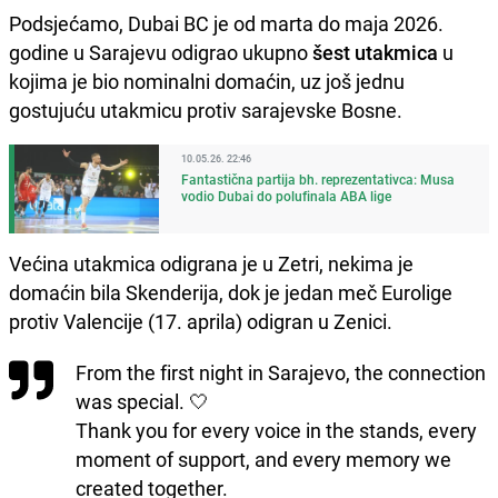
Podsjećamo, Dubai BC je od marta do maja 2026.
godine u Sarajevu odigrao ukupno
šest utakmica
u
kojima je bio nominalni domaćin, uz još jednu
gostujuću utakmicu protiv sarajevske Bosne.
10.05.26. 22:46
Fantastična partija bh. reprezentativca: Musa
vodio Dubai do polufinala ABA lige
Većina utakmica odigrana je u Zetri, nekima je
domaćin bila Skenderija, dok je jedan meč Eurolige
protiv Valencije (17. aprila) odigran u Zenici.
From the first night in Sarajevo, the connection
was special. 🤍
Thank you for every voice in the stands, every
moment of support, and every memory we
created together.