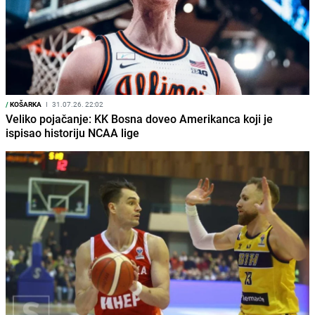
/
KOŠARKA
I
31.07.26. 22:02
Veliko pojačanje: KK Bosna doveo Amerikanca koji je
ispisao historiju NCAA lige