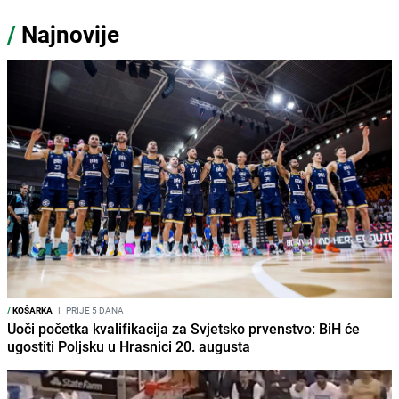
/
Najnovije
/
KOŠARKA
I
PRIJE 5 DANA
Uoči početka kvalifikacija za Svjetsko prvenstvo: BiH će
ugostiti Poljsku u Hrasnici 20. augusta