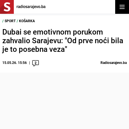
Otvor
/
SPORT
/
KOŠARKA
Dubai se emotivnom porukom
zahvalio Sarajevu: "Od prve noći bila
je to posebna veza"
15.05.26. 15:56
Radiosarajevo.ba
2