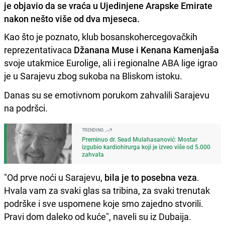
je objavio da se vraća u Ujedinjene Arapske Emirate
nakon nešto više od dva mjeseca.
Kao što je poznato, klub bosanskohercegovačkih
reprezentativaca
Džanana Muse i Kenana Kamenjaša
svoje utakmice Eurolige, ali i regionalne ABA lige igrao
je u Sarajevu zbog sukoba na Bliskom istoku.
Danas su se emotivnom porukom zahvalili Sarajevu
na podršci.
TRENDING
Preminuo dr. Sead Mulahasanović: Mostar
izgubio kardiohirurga koji je izveo više od 5.000
zahvata
"Od prve noći u Sarajevu,
bila je to posebna veza
.
Hvala vam za svaki glas sa tribina, za svaki trenutak
podrške i sve uspomene koje smo zajedno stvorili.
Pravi dom daleko od kuće", naveli su iz Dubaija.