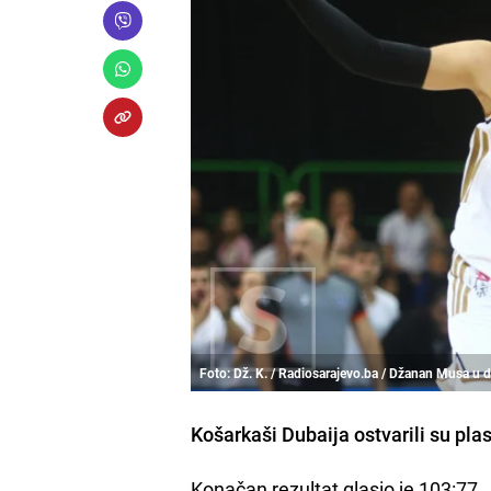
Foto: Dž. K. / Radiosarajevo.ba / Džanan Musa u 
Košarkaši Dubaija ostvarili su pl
Konačan rezultat glasio je 103:77.