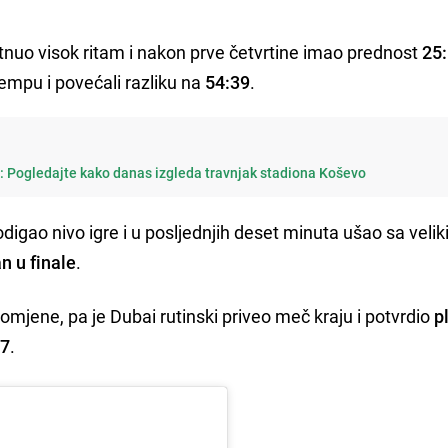
tnuo visok ritam i nakon prve četvrtine imao prednost
25
empu i povećali razliku na
54:39
.
i: Pogledajte kako danas izgleda travnjak stadiona Koševo
odigao nivo igre i u posljednjih deset minuta ušao sa velik
n u finale
.
promjene, pa je Dubai rutinski priveo meč kraju i potvrdio
p
77
.