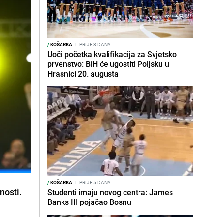
/
KOŠARKA
I
PRIJE 3 DANA
Uoči početka kvalifikacija za Svjetsko
prvenstvo: BiH će ugostiti Poljsku u
Hrasnici 20. augusta
/
KOŠARKA
I
PRIJE 5 DANA
nosti.
Studenti imaju novog centra: James
Banks III pojačao Bosnu