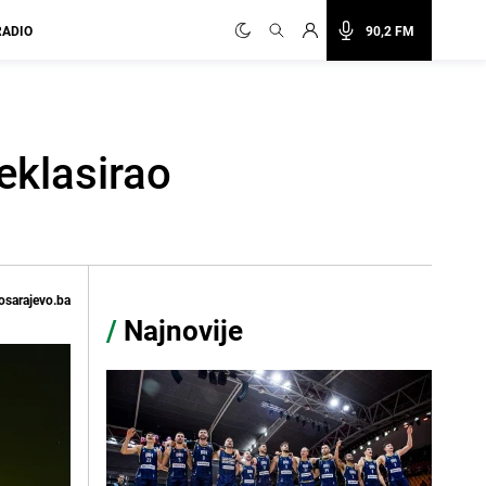
RADIO
90,2 FM
eklasirao
osarajevo.ba
/
Najnovije