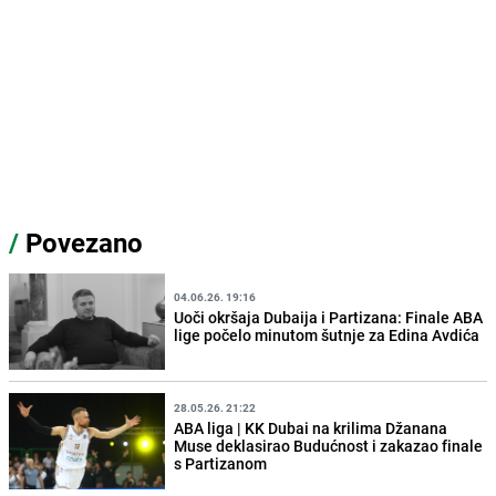
/
Povezano
04.06.26. 19:16
Uoči okršaja Dubaija i Partizana: Finale ABA
lige počelo minutom šutnje za Edina Avdića
28.05.26. 21:22
ABA liga | KK Dubai na krilima Džanana
Muse deklasirao Budućnost i zakazao finale
s Partizanom