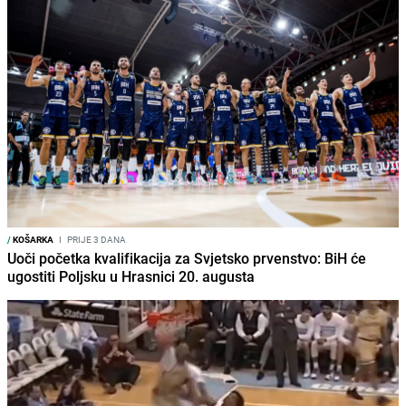
/
KOŠARKA
I
PRIJE 3 DANA
Uoči početka kvalifikacija za Svjetsko prvenstvo: BiH će
ugostiti Poljsku u Hrasnici 20. augusta