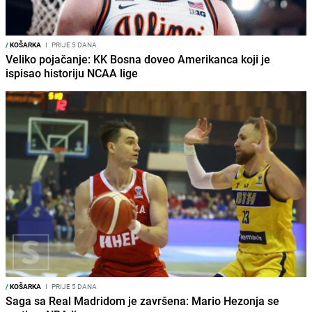
/
KOŠARKA
I
PRIJE 5 DANA
Veliko pojačanje: KK Bosna doveo Amerikanca koji je
ispisao historiju NCAA lige
/
KOŠARKA
I
PRIJE 5 DANA
Saga sa Real Madridom je završena: Mario Hezonja se