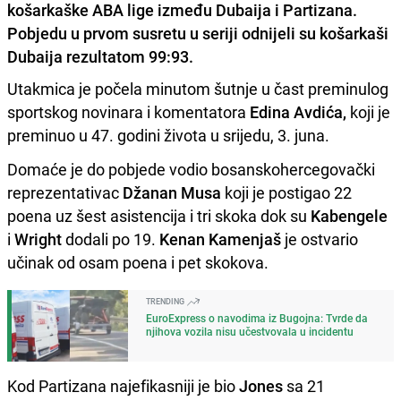
košarkaške ABA lige između Dubaija i Partizana.
Pobjedu u prvom susretu u seriji odnijeli su košarkaši
Dubaija rezultatom 99:93.
Utakmica je počela minutom šutnje u čast preminulog
sportskog novinara i komentatora
Edina Avdića,
koji je
preminuo u 47. godini života u srijedu, 3. juna.
Domaće je do pobjede vodio bosanskohercegovački
reprezentativac
Džanan Musa
koji je postigao 22
poena uz šest asistencija i tri skoka dok su
Kabengele
i
Wright
dodali po 19.
Kenan Kamenjaš
je ostvario
učinak od osam poena i pet skokova.
TRENDING
EuroExpress o navodima iz Bugojna: Tvrde da
njihova vozila nisu učestvovala u incidentu
Kod Partizana najefikasniji je bio
Jones
sa 21