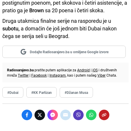
postignutim poenom, pet skokova i četiri asistencije, a
pratio ga je
Brown
sa 20 poena i četiri skoka.
Druga utakmica finalne serije na rasporedu je u
subotu,
a domaćin će još jednom biti Dubai nakon
čega se serija seli u Beograd.
Dodajte Radiosarajevo.ba u omiljene Google izvore
Radiosarajevo.ba
pratite putem aplikacije za
Android
|
iOS
i društvenih
mreža
Twitter
|
Facebook
|
Instagram
, kao i putem našeg
Viber
Chata.
#Dubai
#KK Partizan
#Džanan Musa