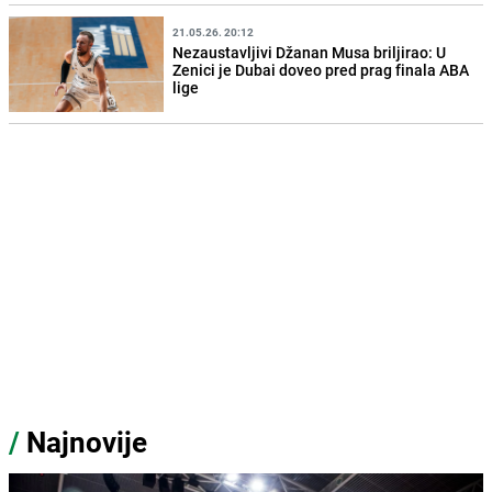
21.05.26. 20:12
Nezaustavljivi Džanan Musa briljirao: U
Zenici je Dubai doveo pred prag finala ABA
lige
/
Najnovije