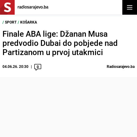
Otvor
/
SPORT
/
KOŠARKA
Finale ABA lige: Džanan Musa
predvodio Dubai do pobjede nad
Partizanom u prvoj utakmici
04.06.26. 20:30
Radiosarajevo.ba
0