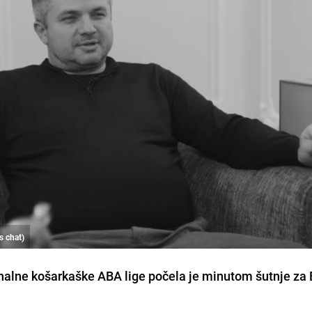
s chat)
onalne košarkaške ABA lige počela je minutom šutnje za