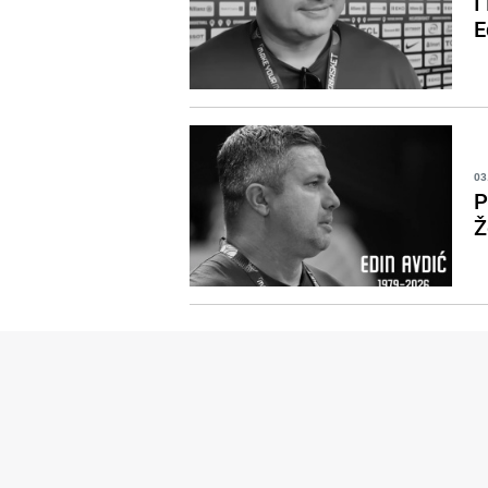
I
E
03
P
Ž