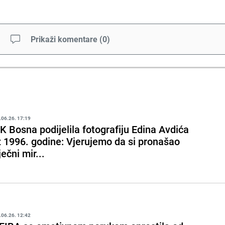
Prikaži komentare
(
0
)
.06.26. 17:19
K Bosna podijelila fotografiju Edina Avdića
z 1996. godine: Vjerujemo da si pronašao
ječni mir...
.06.26. 12:42