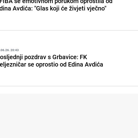
 FIBA se emotivnom porukom oprostila od
dina Avdića: "Glas koji će živjeti vječno"
.06.26. 20:43
osljednji pozdrav s Grbavice: FK
eljezničar se oprostio od Edina Avdića