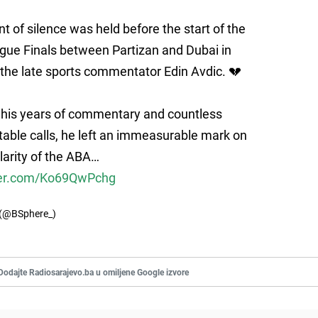
 of silence was held before the start of the
ue Finals between Partizan and Dubai in
 the late sports commentator Edin Avdic. 💔
his years of commentary and countless
table calls, he left an immeasurable mark on
larity of the ABA…
tter.com/Ko69QwPchg
 (@BSphere_)
Dodajte Radiosarajevo.ba u omiljene Google izvore