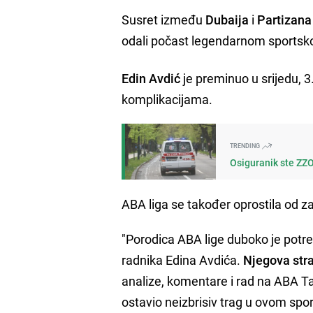
Susret između
Dubaija
i
Partizana
odali počast legendarnom sportsk
Edin Avdić
je preminuo u srijedu, 3
komplikacijama.
TRENDING
Osiguranik ste ZZO
ABA liga se također oprostila od z
"Porodica ABA lige duboko je pot
radnika Edina Avdića.
Njegova stra
analize, komentare i rad na ABA Ta
ostavio neizbrisiv trag u ovom sport