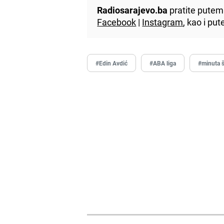
Radiosarajevo.ba
pratite putem 
Facebook
|
Instagram
, kao i p
#Edin Avdić
#ABA liga
#minuta š