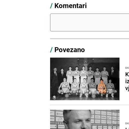
/
Komentari
/
Povezano
04
K
i
v
04