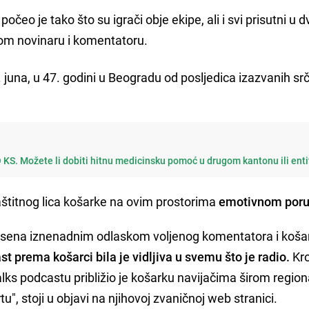
počeo je tako što su igrači obje ekipe, ali i svi prisutni u 
om novinaru i komentatoru.
. juna, u 47. godini u Beogradu od posljedica izazvanih s
 KS. Možete li dobiti hitnu medicinsku pomoć u drugom kantonu ili ent
aštitnog lica košarke na ovim prostorima
emotivnom por
resena iznenadnim odlaskom voljenog komentatora i koš
st prema košarci bila je vidljiva u svemu što je radio.
Kro
lks podcastu približio je košarku navijačima širom region
u", stoji u objavi na njihovoj zvaničnoj web stranici.