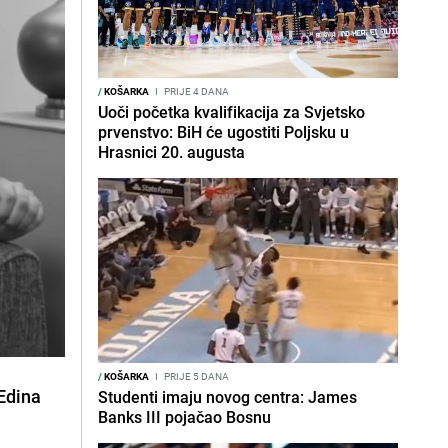
/
KOŠARKA
I
PRIJE 4 DANA
Uoči početka kvalifikacija za Svjetsko
prvenstvo: BiH će ugostiti Poljsku u
Hrasnici 20. augusta
/
KOŠARKA
I
PRIJE 5 DANA
 Edina
Studenti imaju novog centra: James
Banks III pojačao Bosnu