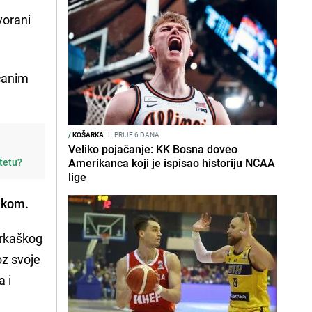
dvorani
rčanim
/
KOŠARKA
I
PRIJE 6 DANA
Veliko pojačanje: KK Bosna doveo
itetu?
Amerikanca koji je ispisao historiju NCAA
lige
ukom.
arkaškog
z svoje
a i