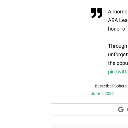
A moment
ABA Leag
honor of
Through 
unforget
the popu
pic.twi
— Basketball Sphere
June 4, 2026