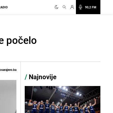
RADIO
90,2 FM
ge počelo
osarajevo.ba
/
Najnovije