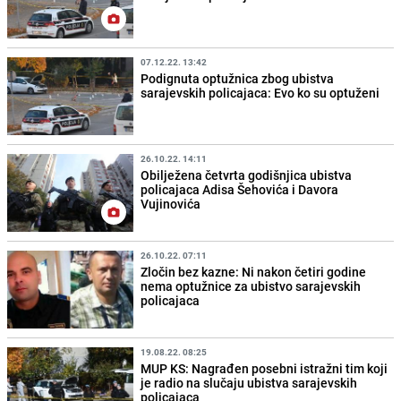
07.12.22. 13:42
Podignuta optužnica zbog ubistva
sarajevskih policajaca: Evo ko su optuženi
26.10.22. 14:11
Obilježena četvrta godišnjica ubistva
policajaca Adisa Šehovića i Davora
Vujinovića
26.10.22. 07:11
Zločin bez kazne: Ni nakon četiri godine
nema optužnice za ubistvo sarajevskih
policajaca
19.08.22. 08:25
MUP KS: Nagrađen posebni istražni tim koji
je radio na slučaju ubistva sarajevskih
policajaca