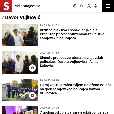
Otvor
/
Davor Vujinović
23.03.26. 11:52
Rizik od bjekstva i ponavljanja djela:
Produžen pritvor optuženima za ubistvo
sarajevskih policajaca
26.01.26. 11:58
Ukinuta presuda za ubistvo sarajevskih
policajaca Davora Vujinovića i Adisa
Šehovića
26.10.25. 14:44
Heroj koji nije zaboravljen: Položeno cvijeće
na grob sarajevskog policajca Davora
Vujinovića
26.10.25. 07:00
7 godina od ubistva sarajevskih policajaca