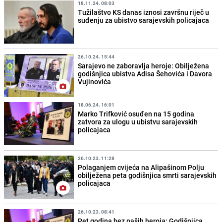
18.11.24. 08:03
Tužilaštvo KS danas iznosi završnu riječ u
suđenju za ubistvo sarajevskih policajaca
26.10.24. 15:44
Sarajevo ne zaboravlja heroje: Obilježena
godišnjica ubistva Adisa Šehovića i Davora
Vujinovića
18.06.24. 16:01
Marko Trifković osuđen na 15 godina
zatvora za ulogu u ubistvu sarajevskih
policajaca
26.10.23. 11:28
Polaganjem cvijeća na Alipašinom Polju
obilježena peta godišnjica smrti sarajevskih
policajaca
26.10.23. 08:41
Pet godina bez naših heroja: Godišnjica