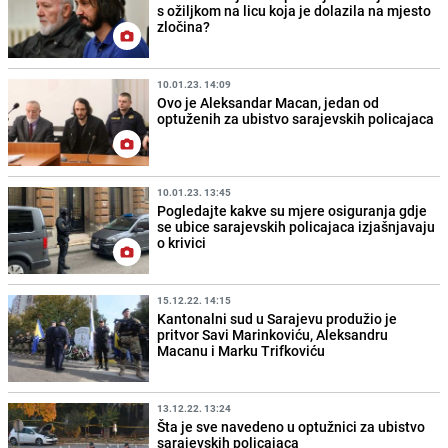
s ožiljkom na licu koja je dolazila na mjesto
zločina?
10.01.23. 14:09
Ovo je Aleksandar Macan, jedan od
optuženih za ubistvo sarajevskih policajaca
10.01.23. 13:45
Pogledajte kakve su mjere osiguranja gdje
se ubice sarajevskih policajaca izjašnjavaju
o krivici
15.12.22. 14:15
Kantonalni sud u Sarajevu produžio je
pritvor Savi Marinkoviću, Aleksandru
Macanu i Marku Trifkoviću
13.12.22. 13:24
Šta je sve navedeno u optužnici za ubistvo
sarajevskih policajaca