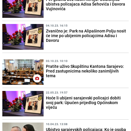
ubistva policajaca Adisa Šehovića i Davora
Vujinovića
04.10.23. 16:15
Zvanično je: Park na Alipašinom Polju nosit
će ime po ubijenim policajcima Adisu i
Davoru
03.10.23. 10:10
Pratite uživo Skupštinu Kantona Sarajevo:
Pred zastupnicima nekoliko zanimljivih
tema
22.05.23. 19:57
Hoće li ubijeni sarajevski policajci dobiti
svoj park: Upućen prijedlog Općinskom
vijeću
10.04.23. 13:08
Ubistvo sarajevskih policajaca: Ko je osoba