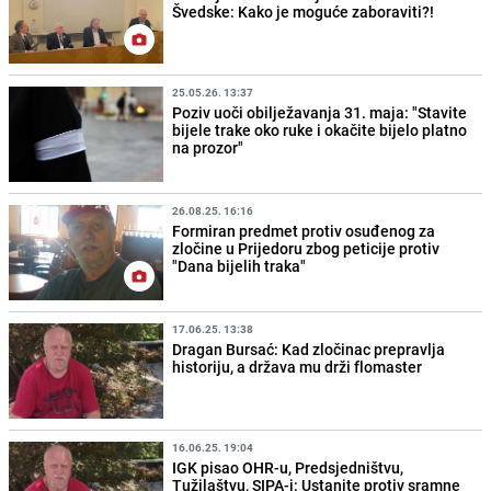
Švedske: Kako je moguće zaboraviti?!
25.05.26. 13:37
Poziv uoči obilježavanja 31. maja: "Stavite
bijele trake oko ruke i okačite bijelo platno
na prozor"
26.08.25. 16:16
Formiran predmet protiv osuđenog za
zločine u Prijedoru zbog peticije protiv
"Dana bijelih traka"
17.06.25. 13:38
Dragan Bursać: Kad zločinac prepravlja
historiju, a država mu drži flomaster
16.06.25. 19:04
IGK pisao OHR-u, Predsjedništvu,
Tužilaštvu, SIPA-i: Ustanite protiv sramne