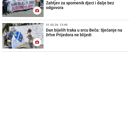
Zahtjev za spomenik djeci i dalje bez
odgovora
31.05.26. 13:40
Dan bijelih traka u srcu Beča: Sjećanje na
žrtve Prijedora ne blijedi