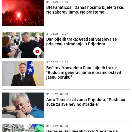
31.05.26. 13:26
BH Fanaticosi: Danas nosimo bijele trake.
Ne zaboravljamo. Ne praštamo.
31.05.26. 12:37
Dan bijelih traka: Građani Sarajeva se
prisjećaju stradanja u Prijedoru
31.05.26. 11:51
Bećirović povodom Dana bijelih traka:
"Budućim generacijama moramo ostaviti
jasnu poruku"
31.05.26. 07:00
Anto Tomić o žrtvama Prijedora: "Pustit ću
suze za sve nevino stradale"
31.05.26. 07:00
Danas je Dan bijelih traka: Sjećanje na