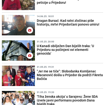
peticije u Prijedoru!
14.06.25. 18:01
Dragan Bursać: Kad ratni zločinac piše
historiju, mrtvi Prijedorčani ponovo umiru!
31.05.25. 20:00
U Kanadi obilježen Dan bijelih traka: 'U
Prijedoru su počinjeni svi elementi
genocida'
31.05.25. 19:31
"Jer me se tiče": Slobodanka Komljenac
Macanović došla u Prijedor da podrži Fikreta
Bačića
31.05.25. 19:20
'Tiha ženska akcija' u Sarajevu: Žene SDA
izvele javni performans povodom Dana
bijelih traka