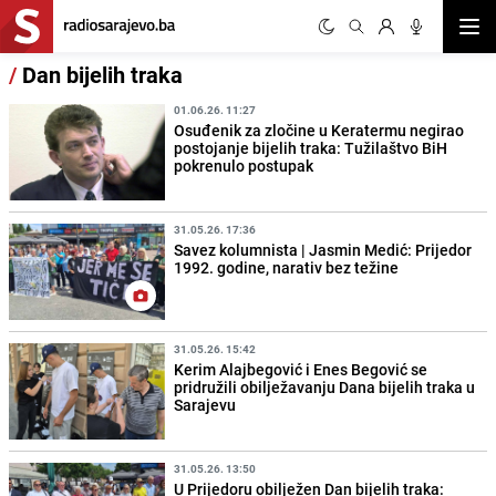
Otvor
/
Dan bijelih traka
01.06.26. 11:27
Osuđenik za zločine u Keratermu negirao
postojanje bijelih traka: Tužilaštvo BiH
pokrenulo postupak
31.05.26. 17:36
Savez kolumnista | Jasmin Medić: Prijedor
1992. godine, narativ bez težine
31.05.26. 15:42
Kerim Alajbegović i Enes Begović se
pridružili obilježavanju Dana bijelih traka u
Sarajevu
31.05.26. 13:50
U Prijedoru obilježen Dan bijelih traka: