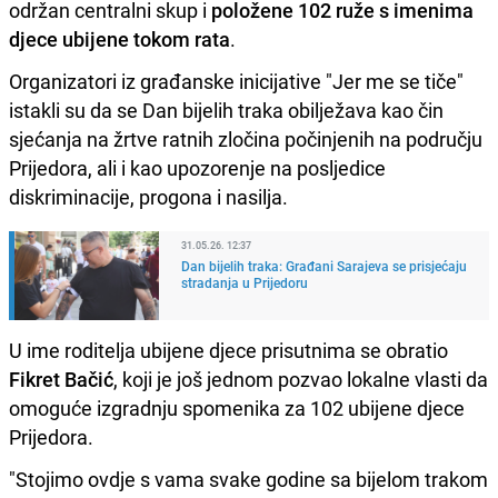
održan centralni skup i
položene 102 ruže s imenima
djece ubijene tokom rata
.
Organizatori iz građanske inicijative "Jer me se tiče"
istakli su da se Dan bijelih traka obilježava kao čin
sjećanja na žrtve ratnih zločina počinjenih na području
Prijedora, ali i kao upozorenje na posljedice
diskriminacije, progona i nasilja.
31.05.26. 12:37
Dan bijelih traka: Građani Sarajeva se prisjećaju
stradanja u Prijedoru
U ime roditelja ubijene djece prisutnima se obratio
Fikret Bačić
, koji je još jednom pozvao lokalne vlasti da
omoguće izgradnju spomenika za 102 ubijene djece
Prijedora.
"Stojimo ovdje s vama svake godine sa bijelom trakom