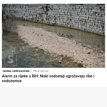
/
BOSNA I HERCEGOVINA
I
PRIJE OKO 4H
Alarm za rijeke u BiH: Niski vodostaji ugrožavaju ribe i
vodozemce