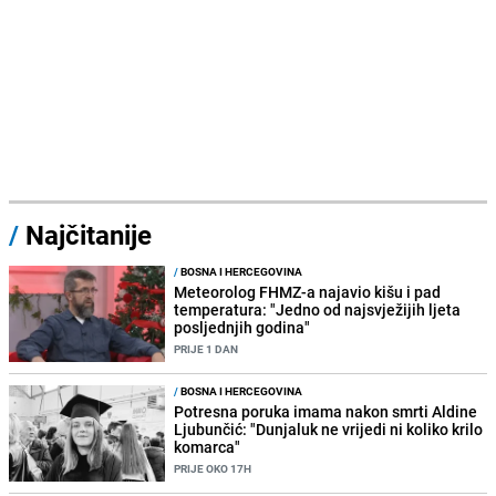
/
Najčitanije
/
BOSNA I HERCEGOVINA
Meteorolog FHMZ-a najavio kišu i pad
temperatura: "Jedno od najsvježijih ljeta
posljednjih godina"
PRIJE 1 DAN
/
BOSNA I HERCEGOVINA
Potresna poruka imama nakon smrti Aldine
Ljubunčić: "Dunjaluk ne vrijedi ni koliko krilo
komarca"
PRIJE OKO 17H