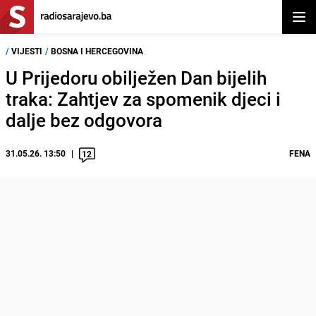
Otvor
/
VIJESTI
/
BOSNA I HERCEGOVINA
U Prijedoru obilježen Dan bijelih
traka: Zahtjev za spomenik djeci i
dalje bez odgovora
31.05.26. 13:50
FENA
12