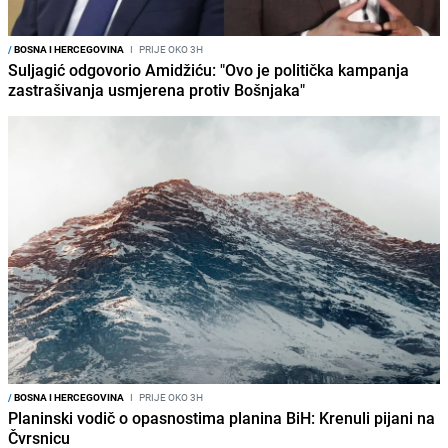
/
BOSNA I HERCEGOVINA
I
PRIJE OKO 3H
Suljagić odgovorio Amidžiću: "Ovo je politička kampanja
zastrašivanja usmjerena protiv Bošnjaka"
/
BOSNA I HERCEGOVINA
I
PRIJE OKO 3H
Planinski vodič o opasnostima planina BiH: Krenuli pijani na
Čvrsnicu