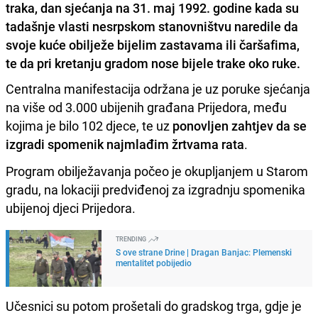
traka, dan sjećanja na 31. maj 1992. godine kada su
tadašnje vlasti nesrpskom stanovništvu naredile da
svoje kuće obilježe bijelim zastavama ili čaršafima,
te da pri kretanju gradom nose bijele trake oko ruke.
Centralna manifestacija održana je uz poruke sjećanja
na više od 3.000 ubijenih građana Prijedora, među
kojima je bilo 102 djece, te uz
ponovljen zahtjev da se
izgradi spomenik najmlađim žrtvama rata
.
Program obilježavanja počeo je okupljanjem u Starom
gradu, na lokaciji predviđenoj za izgradnju spomenika
ubijenoj djeci Prijedora.
TRENDING
S ove strane Drine | Dragan Banjac: Plemenski
mentalitet pobijedio
Učesnici su potom prošetali do gradskog trga, gdje je