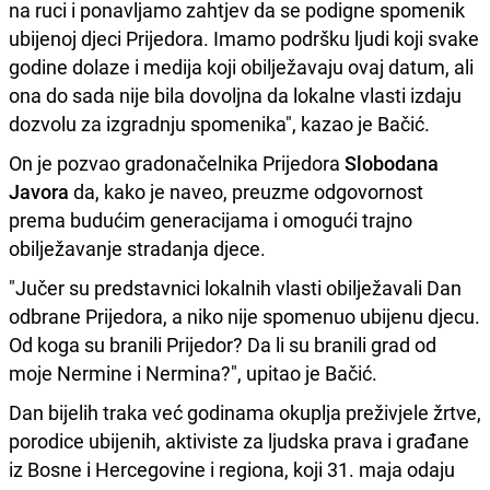
na ruci i ponavljamo zahtjev da se podigne spomenik
ubijenoj djeci Prijedora. Imamo podršku ljudi koji svake
godine dolaze i medija koji obilježavaju ovaj datum, ali
ona do sada nije bila dovoljna da lokalne vlasti izdaju
dozvolu za izgradnju spomenika", kazao je Bačić.
On je pozvao gradonačelnika Prijedora
Slobodana
Javora
da, kako je naveo, preuzme odgovornost
prema budućim generacijama i omogući trajno
obilježavanje stradanja djece.
"Jučer su predstavnici lokalnih vlasti obilježavali Dan
odbrane Prijedora, a niko nije spomenuo ubijenu djecu.
Od koga su branili Prijedor? Da li su branili grad od
moje Nermine i Nermina?", upitao je Bačić.
Dan bijelih traka već godinama okuplja preživjele žrtve,
porodice ubijenih, aktiviste za ljudska prava i građane
iz Bosne i Hercegovine i regiona, koji 31. maja odaju