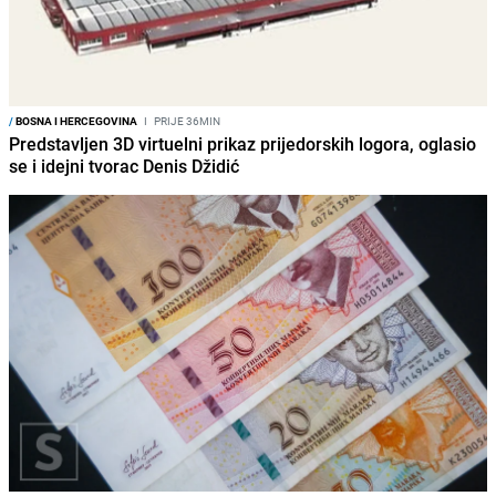
/
BOSNA I HERCEGOVINA
I
PRIJE 36MIN
Predstavljen 3D virtuelni prikaz prijedorskih logora, oglasio
se i idejni tvorac Denis Džidić