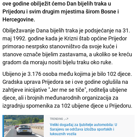
ove godine obilježit ćemo Dan bijelih traka u
Prijedoru i svim drugim mjestima širom Bosne i
Hercegovine.
Obilježavanje Dana bijelih traka je podsjećanje na 31.
maj 1992. godine kada je Krizni štab općine Prijedor
primorao nesrpsko stanovništvo da svoje kuće i
stanove označe bijelim zastavama, a ukoliko se kreću
gradom da moraju nositi bijelu traku oko ruke.
Ubijeno je 3.176 osoba među kojima je bilo 102 djece.
Gradska uprava Prijedora se i ove godine oglušila na
zahtjeve inicijative "Jer me se tiče", roditelja ubijene
djece, ali i brojnih međunarodnih organizacija za
izgradnju spomenika za 102 ubijene djece u Prijedoru.
TRENDING
Veliki događaj za ljubitelje automobila: U
Sarajevu se održava izložba sportskih i
luksuznih vozila