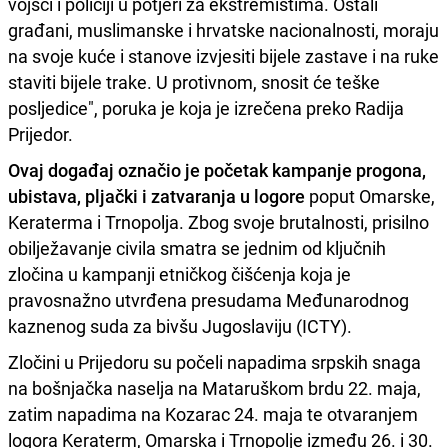
vojsci i policiji u potjeri za ekstremistima. Ostali
građani, muslimanske i hrvatske nacionalnosti, moraju
na svoje kuće i stanove izvjesiti bijele zastave i na ruke
staviti bijele trake. U protivnom, snosit će teške
posljedice", poruka je koja je izrečena preko Radija
Prijedor.
Ovaj događaj označio je početak kampanje progona,
ubistava, pljački i zatvaranja u logore
poput Omarske,
Keraterma i Trnopolja. Zbog svoje brutalnosti, prisilno
obilježavanje civila smatra se jednim od ključnih
zločina u kampanji etničkog čišćenja koja je
pravosnažno utvrđena presudama Međunarodnog
kaznenog suda za bivšu Jugoslaviju (ICTY).
Zločini u Prijedoru su počeli napadima srpskih snaga
na bošnjačka naselja na Mataruškom brdu 22. maja,
zatim napadima na Kozarac 24. maja te otvaranjem
logora Keraterm, Omarska i Trnopolje između 26. i 30.