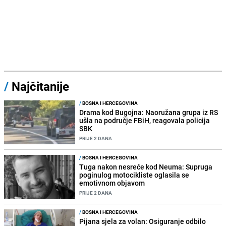
/
Najčitanije
/
BOSNA I HERCEGOVINA
Drama kod Bugojna: Naoružana grupa iz RS
ušla na područje FBiH, reagovala policija
SBK
PRIJE 2 DANA
/
BOSNA I HERCEGOVINA
Tuga nakon nesreće kod Neuma: Supruga
poginulog motocikliste oglasila se
emotivnom objavom
PRIJE 2 DANA
/
BOSNA I HERCEGOVINA
Pijana sjela za volan: Osiguranje odbilo