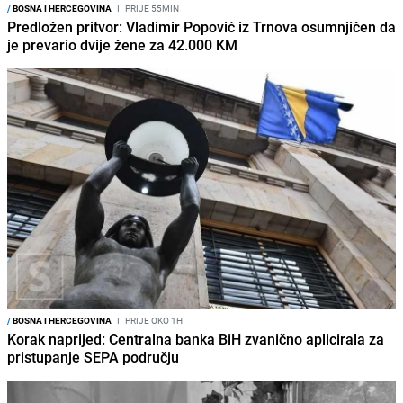
/
BOSNA I HERCEGOVINA
I
PRIJE 55MIN
Predložen pritvor: Vladimir Popović iz Trnova osumnjičen da
je prevario dvije žene za 42.000 KM
/
BOSNA I HERCEGOVINA
I
PRIJE OKO 1H
Korak naprijed: Centralna banka BiH zvanično aplicirala za
pristupanje SEPA području