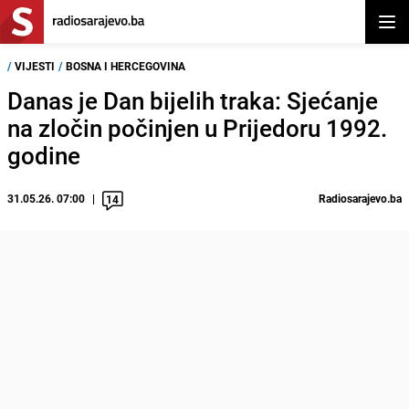
Otvor
/
VIJESTI
/
BOSNA I HERCEGOVINA
Danas je Dan bijelih traka: Sjećanje
na zločin počinjen u Prijedoru 1992.
godine
31.05.26. 07:00
Radiosarajevo.ba
14