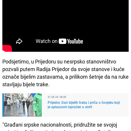
Podsjetimo, u Prijedoru su nesrpsko stanovništvo
pozvali putem Radija Prijedor da svoje stanove i kuće
označe bijelim zastavama, a prilikom šetnje da na ruke
stavljaju bijele trake.
31.05.24. 06:30
Prijedor, Dan bijelih traka i priča o čovjeku koji
je aplauzom ispraćen u smrt
"Građani srpske nacionalnosti, pridružite se svojoj